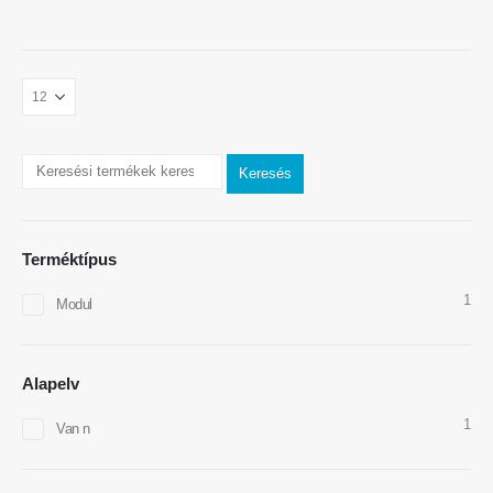
Vegye fel velünk a kapcsolatot
Keresés
Cím
: No.299 Jinsuo Road, Nemzeti High-Tech zóna, Zhengzhou
Televíziós
:
0086-371-67169097
Terméktípus
Email
:
cece@winsensor.com
1
Modul
WhatsApp
: +
8618595618735
Wechat
: 18569903598
Alapelv
1
Van n