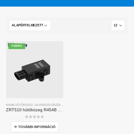
FORRÓ
R454B HŰTŐKÖZEG -SZIVÁRGÁS ÉRZÉKELŐ
ZRT510 hűtőközeg R454B érzékelő modul-nagyteljesítményű NDIR hűtőközeg-érzékelő
0
5 -ből
TOVÁBBI INFORMÁCIÓ