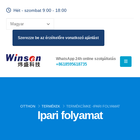
Hét - szombat 9:00 - 18:00
Szerezze be az érzékelőre vonatkozó ajánlást
WhatsApp 24h online szolgáltatás
+8618595618735
OTTHON
TERMÉKEK
TERMÉKCÍMKE -
IPARI FOLYAMAT
Ipari folyamat