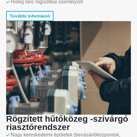
Hideg lánc logisztikai személyzet
További információ
Rögzített hűtőközeg -szivárgó
riasztórendszer
Vegye fel velünk a kapcsolatot
Nagy kereskedelmi épületek (bevásárlóközpontok,