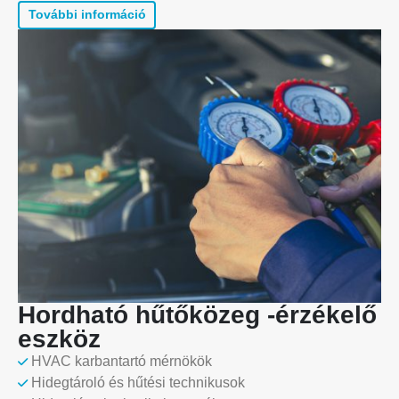
További információ
Hordható hűtőközeg -érzékelő
eszköz
HVAC karbantartó mérnökök
Hidegtároló és hűtési technikusok