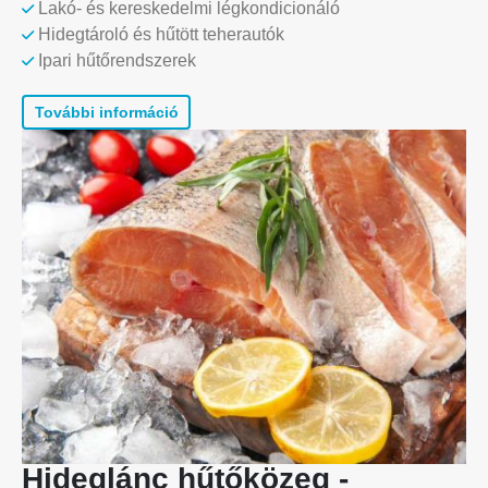
Lakó- és kereskedelmi légkondicionáló
Hidegtároló és hűtött teherautók
Ipari hűtőrendszerek
További információ
Hideglánc hűtőközeg -