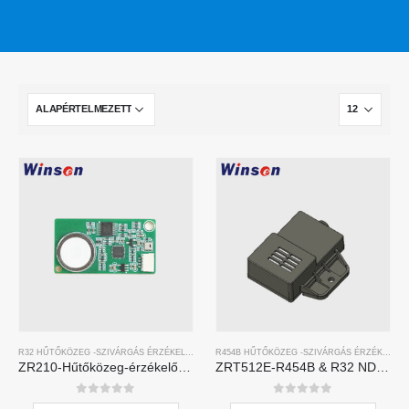
R32 HŰTŐKÖZEG -SZIVÁRGÁS ÉRZÉKELŐ
,
R454B HŰTŐKÖZEG -SZIVÁRGÁS ÉRZÉKELŐ
R454B HŰTŐKÖZEG -SZIVÁRGÁS ÉRZÉKELŐ
,
ZR210-Hűtőközeg-érzékelő modul
ZRT512E-R454B & R32 NDIR Refrigerant Detection Module, RS485 HVAC Sensor, UL/IEC Certified
0
5 -ből
0
5 -ből