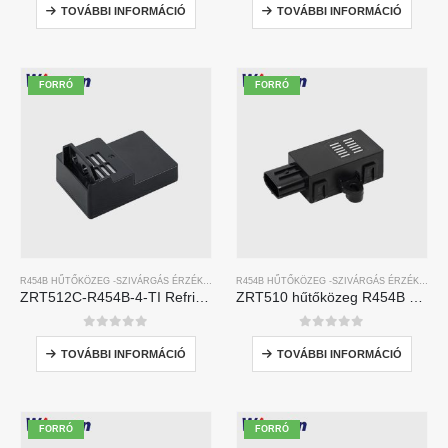
TOVÁBBI INFORMÁCIÓ
TOVÁBBI INFORMÁCIÓ
FORRÓ
FORRÓ
R454B HŰTŐKÖZEG -SZIVÁRGÁS ÉRZÉKELŐ
R454B HŰTŐKÖZEG -SZIVÁRGÁS ÉRZÉKELŐ
ZRT512C-R454B-4-TI Refrigerant Sensor Module | NDIR Technology for HVAC & Industrial Safety Monitoring
ZRT510 hűtőközeg R454B érzékelő modul-nagyteljesítményű NDIR hűtőközeg-érzékelő
0
5 -ből
0
5 -ből
TOVÁBBI INFORMÁCIÓ
TOVÁBBI INFORMÁCIÓ
FORRÓ
FORRÓ