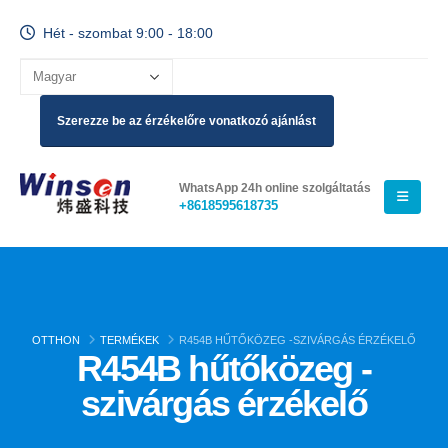
Hét - szombat 9:00 - 18:00
Szerezze be az érzékelőre vonatkozó ajánlást
WhatsApp 24h online szolgáltatás
+8618595618735
OTTHON
TERMÉKEK
R454B HŰTŐKÖZEG -SZIVÁRGÁS ÉRZÉKELŐ
R454B hűtőközeg -
szivárgás érzékelő