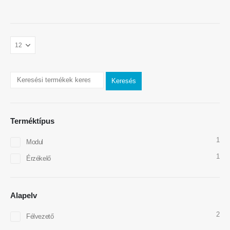
Keresés
Vegye fel velünk a kapcsolatot
Cím
: No.299 Jinsuo Road, Nemzeti High-Tech zóna, Zhengzhou
Terméktípus
Televíziós
:
0086-371-67169097
1
Modul
Email
:
cece@winsensor.com
1
Érzékelő
WhatsApp
: +
8618595618735
Wechat
: 18569903598
Alapelv
2
Félvezető