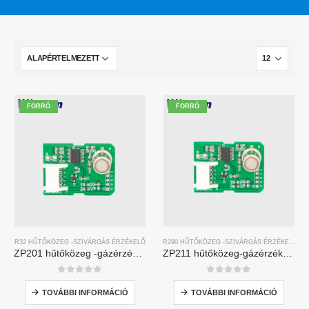
FORRÓ
FORRÓ
R32 HŰTŐKÖZEG -SZIVÁRGÁS ÉRZÉKELŐ
R290 HŰTŐKÖZEG -SZIVÁRGÁS ÉRZÉKELŐ
ZP201 hűtőközeg -gázérzékelő modul | Nagy érzékenységű R32 szivárgás-érzékelő
ZP211 hűtőközeg-gázérzékelő modul-Nagy-érzékenységi érzékelő a hűtőközeg szivárgásának észlelésére
0
5 -ből
0
5 -ből
TOVÁBBI INFORMÁCIÓ
TOVÁBBI INFORMÁCIÓ