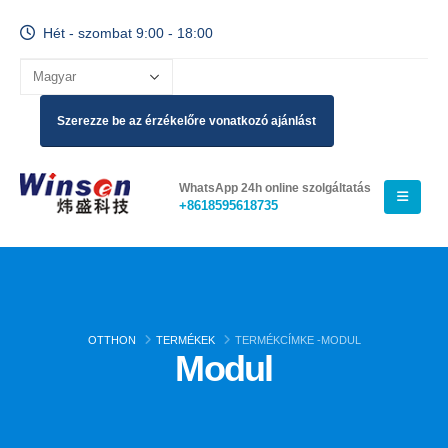
Hét - szombat 9:00 - 18:00
Szerezze be az érzékelőre vonatkozó ajánlást
WhatsApp 24h online szolgáltatás
+8618595618735
OTTHON
TERMÉKEK
TERMÉKCÍMKE -
MODUL
Modul