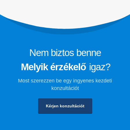
megfigyelése
Hűtőközeg biztonsági megfigyelése a
hidegtároláshoz
Ipari hűtőgázfigyelés
Tekintse meg többet
Kövessen minket
Nem biztos benne
Melyik érzékelő
igaz?
Most szerezzen be egy ingyenes kezdeti
konzultációt
Kérjen konzultációt
Winsen. © 2026. Minden jog fenntartva
Adatvédelmi szabályzat