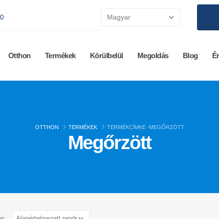
00
Otthon
Termékek
Körülbelül
Megoldás
Blog
Ér
OTTHON
TERMÉKEK
TERMÉKCÍMKE -
MEGŐRZÖTT
Megőrzött
s: