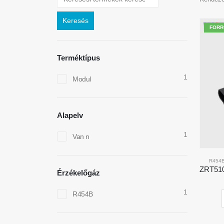
Keresés
FORR
Terméktípus
1
Modul
Alapelv
1
Van n
R454
Érzékelőgáz
1
R454B