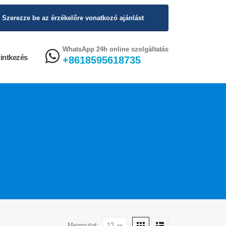
Szerezze be az érzékelőre vonatkozó ajánlást
WhatsApp 24h online szolgáltatás
intkezés
+8618595618735
Megmutat: