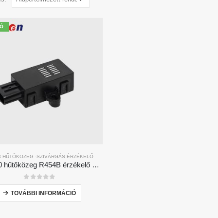
Ó
B HŰTŐKÖZEG -SZIVÁRGÁS ÉRZÉKELŐ
ZRT510 hűtőközeg R454B érzékelő modul-nagyteljesítményű NDIR hűtőközeg-érzékelő
0
5 -ből
TOVÁBBI INFORMÁCIÓ