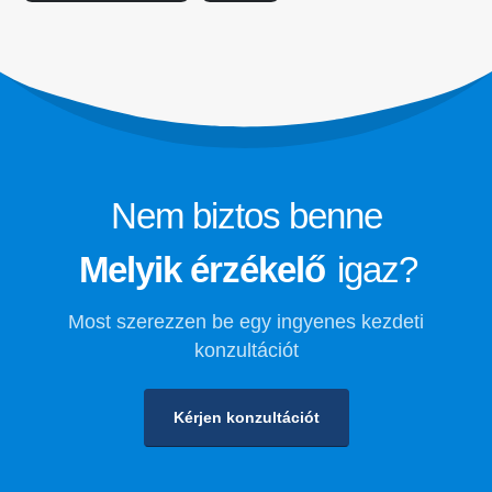
megfigyelése
Hűtőközeg biztonsági megfigyelése a
hidegtároláshoz
Ipari hűtőgázfigyelés
Tekintse meg többet
Kövessen minket
Nem biztos benne
Melyik érzékelő
igaz?
Most szerezzen be egy ingyenes kezdeti
konzultációt
Kérjen konzultációt
Winsen. © 2026. Minden jog fenntartva
Adatvédelmi szabályzat