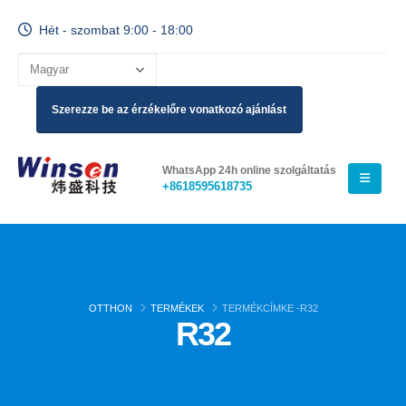
Hét - szombat 9:00 - 18:00
Szerezze be az érzékelőre vonatkozó ajánlást
WhatsApp 24h online szolgáltatás
+8618595618735
OTTHON
TERMÉKEK
TERMÉKCÍMKE -
R32
R32