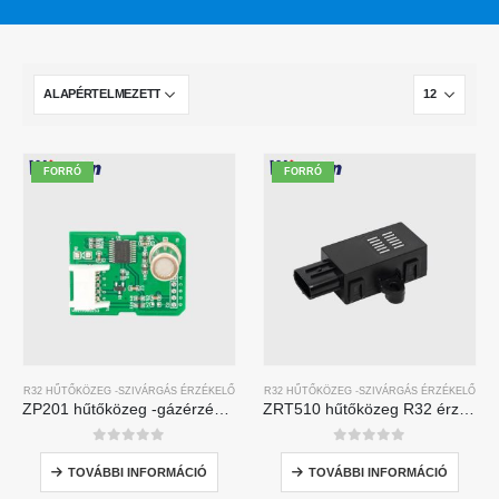
FORRÓ
FORRÓ
R32 HŰTŐKÖZEG -SZIVÁRGÁS ÉRZÉKELŐ
R32 HŰTŐKÖZEG -SZIVÁRGÁS ÉRZÉKELŐ
ZP201 hűtőközeg -gázérzékelő modul | Nagy érzékenységű R32 szivárgás-érzékelő
ZRT510 hűtőközeg R32 érzékelő modul-nagyteljesítményű NDIR hűtőközeg-érzékelő
0
5 -ből
0
5 -ből
TOVÁBBI INFORMÁCIÓ
TOVÁBBI INFORMÁCIÓ