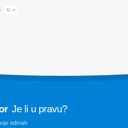
Otkrivanje propuštanja rashladnog sre
zor
:
HVAC sustave
nzor
Nadgledanje hladnog lanca
or
Nadgledanje sustava hlađenja podatk
zor
centra
nzor
Nadgledanje sigurnosti rashladnog sre
hladno skladištenje
Nadgledanje plina za industrijsko hlađ
Pogledajte više
or
Je li u pravu?
vanje odmah
Winsen. © 2026. Sva prava pridržana