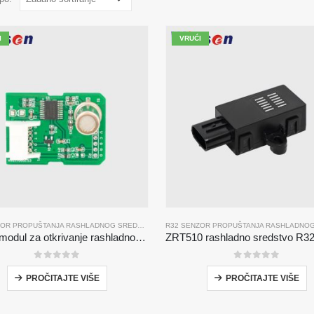
I
VRUĆI
R32 SENZOR PROPUŠTANJA RASHLADNOG SREDSTVA
ZP201 modul za otkrivanje rashladnog sredstva | Senzor visoko osjetljivosti R32
0
od 5
0
od 5
PROČITAJTE VIŠE
PROČITAJTE VIŠE