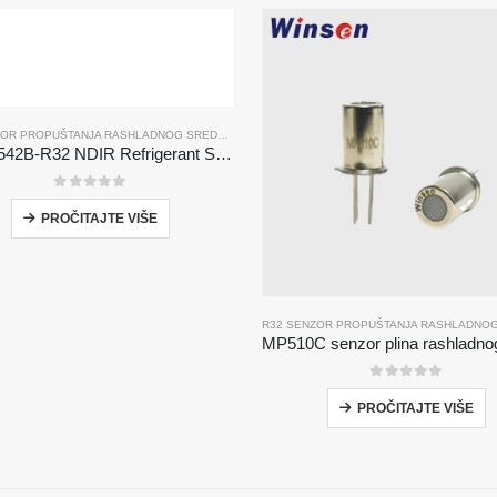
R32 SENZOR PROPUŠTANJA RASHLADNOG SREDSTVA
MH-Z1542B-R32 NDIR Refrigerant Sensor | High Sensitivity | Long Lifespan | HVAC & Industrial Safety
0
od 5
PROČITAJTE VIŠE
0
od 5
PROČITAJTE VIŠE
proizvodi
Naše rješenje