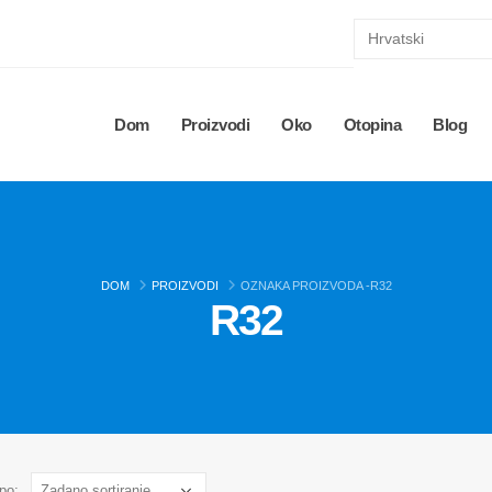
Dom
Proizvodi
Oko
Otopina
Blog
DOM
PROIZVODI
OZNAKA PROIZVODA -
R32
R32
po: