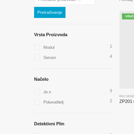
Pretraživanje
VRUĆ
Vrsta Proizvoda
1
Modul
4
Senzor
Načelo
3
Je n
2
Poluvoditelj
Detektivni Plin