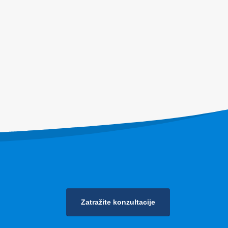
dstva za
ovnog
dstva za
enje
Zatražite konzultacije
Politika privatnosti