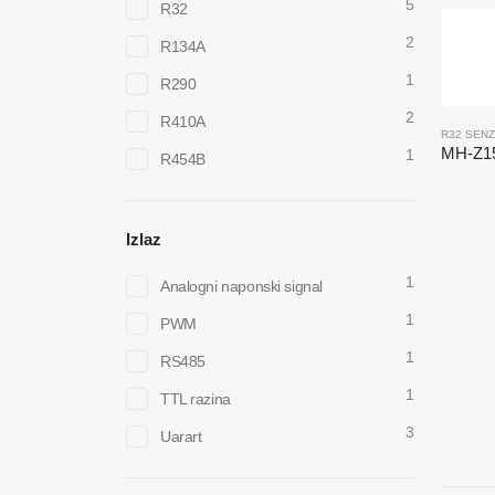
5
R32
2
R134A
1
R290
2
R410A
1
R454B
Izlaz
1
Analogni naponski signal
1
PWM
1
RS485
1
TTL razina
3
Uarart
Kontaktirajte nas
Vrući 