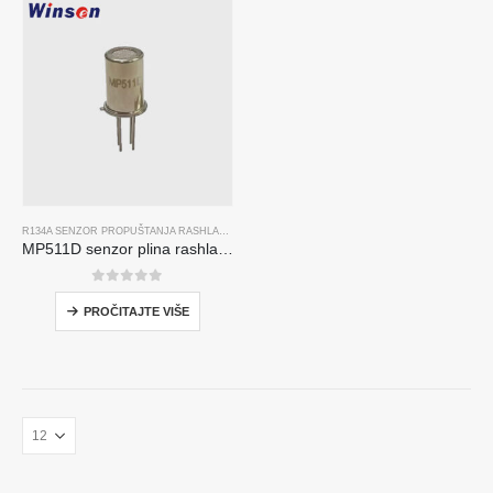
R134A SENZOR PROPUŠTANJA RASHLADNOG SREDSTVA
,,
R290 SENZOR PROPUŠTANJA RAS
MP511D senzor plina rashladnog sredstva-senzor na bazi poluvodiča za otkrivanje propuštanja rashladnog sredstva
0
od 5
PROČITAJTE VIŠE