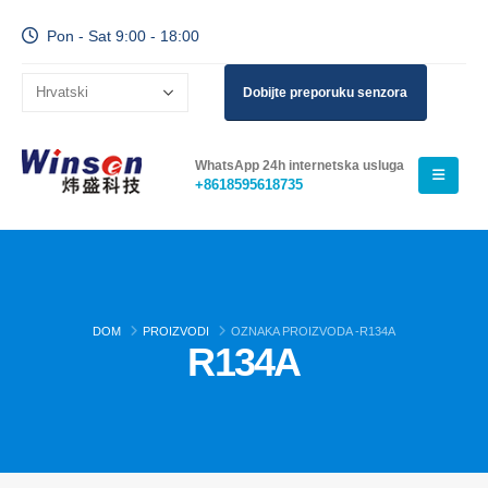
Pon - Sat 9:00 - 18:00
Dobijte preporuku senzora
WhatsApp 24h internetska usluga
+8618595618735
DOM
PROIZVODI
OZNAKA PROIZVODA -
R134A
R134A