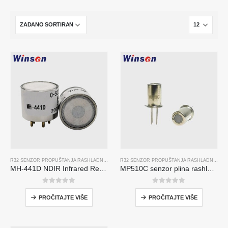
R32 SENZOR PROPUŠTANJA RASHLADNOG SREDSTVA
,,
R134A SENZOR PROPUŠTANJA RAS
R32 SENZOR PROPUŠTANJA RASHLADNOG SREDSTVA
MH-441D NDIR Infrared Refrigerant Sensor | High Sensitivity | HVAC & Industrial Safety | Long Lifespan
MP510C senzor plina rashladnog sredstva | Otkrivanje freona visoke osjetljivosti za R32, R134A, R410A, R290
0
od 5
0
od 5
PROČITAJTE VIŠE
PROČITAJTE VIŠE