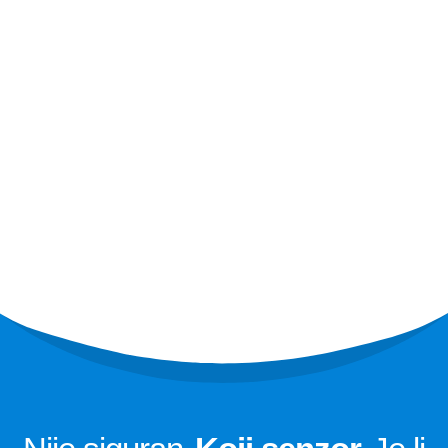
R410 senzor
R454B senzor
Naše rješenje
Otkrivanje propuštanja rashladnog
sredstva za HVAC sustave
Nadgledanje hladnog lanca
Nadgledanje sustava hlađenja
podatkovnog centra
Nadgledanje sigurnosti rashladnog
sredstva za hladno skladištenje
Nadgledanje plina za industrijsko
hlađenje
Pogledajte više
Slijediti nas