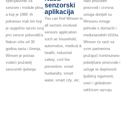
Naši pouzdani
specijaliziran za
senzorski
proizvodi i izvrsna
senzore i module plina,
aplikacija
usluga donijeli su
a koji je 1990 -ih
You can find Winsen in
Winsenu mnoge
pokrenuo mali tim koji
all sectors involved
pohvale s domaćih i
je uspješno razvio svoj
sensors application
međunarodnih tržišta.
prvi senzor poluvodiča.
such as household,
Winsen će rasti sa
Nakon više od 30
automotive, medical &
svim partnerima
godina rasta i širenja,
health, industrial
pružajući kontinuirano
Winsen je postao
safety, civil fire
poboljšane proizvode i
vodeći pružatelj
prevention, smart
usluge te doprinositi
senzornih rješenja
husbandry, smart
ljudskoj sigurnosti,
water, smart city, etc.
sreći i globalnom
održivom razvoju.