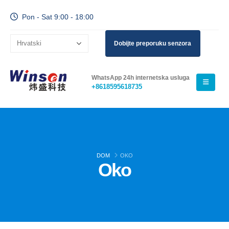
Pon - Sat 9:00 - 18:00
Dobijte preporuku senzora
WhatsApp 24h internetska usluga
+8618595618735
DOM
OKO
Oko