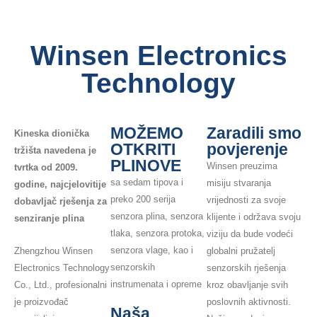
Winsen Electronics
Technology
MOŽEMO
Zaradili smo
Kineska dionička
OTKRITI
povjerenje
tržišta navedena je
PLINOVE
Winsen preuzima
tvrtka od 2009.
sa sedam tipova i
misiju stvaranja
godine, najcjelovitije
preko 200 serija
vrijednosti za svoje
dobavljač rješenja za
senzora plina, senzora
klijente i održava svoju
senziranje plina
tlaka, senzora protoka,
viziju da bude vodeći
senzora vlage, kao i
globalni pružatelj
Zhengzhou Winsen
senzorskih
senzorskih rješenja
Electronics Technology
instrumenata i opreme
kroz obavljanje svih
Co., Ltd., profesionalni
poslovnih aktivnosti.
je proizvođač
Naša