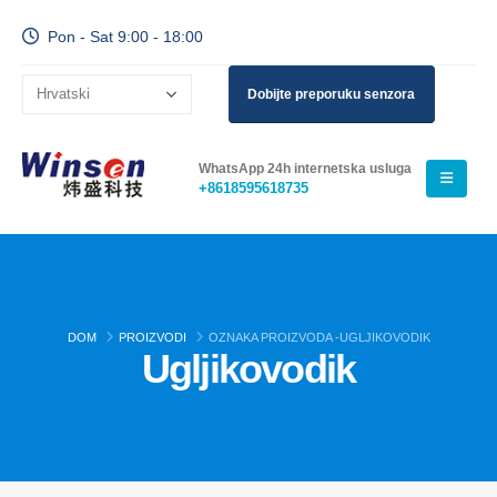
Pon - Sat 9:00 - 18:00
Dobijte preporuku senzora
WhatsApp 24h internetska usluga
+8618595618735
DOM
PROIZVODI
OZNAKA PROIZVODA -
UGLJIKOVODIK
Ugljikovodik