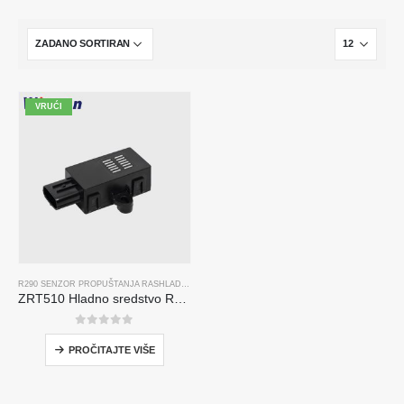
VRUĆI
R290 SENZOR PROPUŠTANJA RASHLADNOG SREDSTVA
ZRT510 Hladno sredstvo R290 senzorski modul-senzor rashladnog sredstva visokih performansi
0
od 5
PROČITAJTE VIŠE