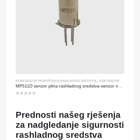
R134A SENZOR PROPUŠTANJA RASHLADNOG SREDSTVA
,,
R290 SENZOR PROPUŠTANJA RASHLADNOG SREDSTVA
MP511D senzor plina rashladnog sredstva-senzor na bazi poluvodiča za otkrivanje propuštanja rashladnog sredstva
0
od 5
Prednosti našeg rješenja
za nadgledanje sigurnosti
rashladnog sredstva