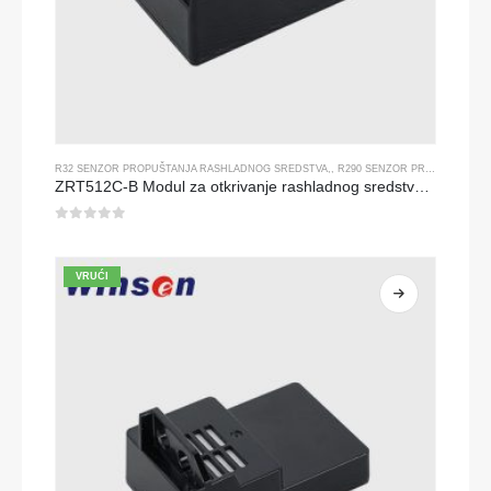
R32 SENZOR PROPUŠTANJA RASHLADNOG SREDSTVA
,,
R290 SENZOR PROPUŠTANJA RASHLADNOG SREDSTVA
ZRT512C-B Modul za otkrivanje rashladnog sredstva | Niskonaponski senzor plina za NDIR za R32, R454B, R290
0
od 5
VRUĆI