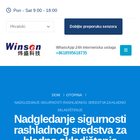
Pon - Sat 9:00 - 18:00
Dobijte preporuku senzora
WhatsApp 24h internetska usluga
+8618595618735
DOM
OTOPINA
NADGLEDANJE SIGURNOSTI RASHLADNOG SREDSTVA ZA HLADNO
SKLADIŠTENJE
Nadgledanje sigurnosti
rashladnog sredstva za