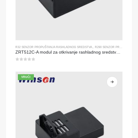
R32 SENZOR PROPUŠTANJA RASHLADNOG SREDSTVA
,,
R290 SENZOR PROPUŠTANJA RASHLADNOG SREDSTVA
ZRT512C-A modul za otkrivanje rashladnog sredstva | NDIR senzor plina za R32, R454B, R290 | Široki napon napajanja
0
od 5
VRUĆI