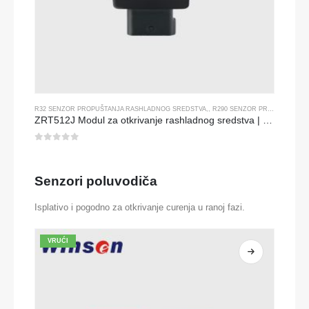
R32 SENZOR PROPUŠTANJA RASHLADNOG SREDSTVA
,,
R290 SENZOR PROPUŠTANJA RASHLADNOG SREDSTVA
ZRT512J Modul za otkrivanje rashladnog sredstva | NDIR senzor plina za R32, R454B, R290 | RS485 Komunikacija
0
od 5
Senzori poluvodiča
Isplativo i pogodno za otkrivanje curenja u ranoj fazi.
VRUĆI