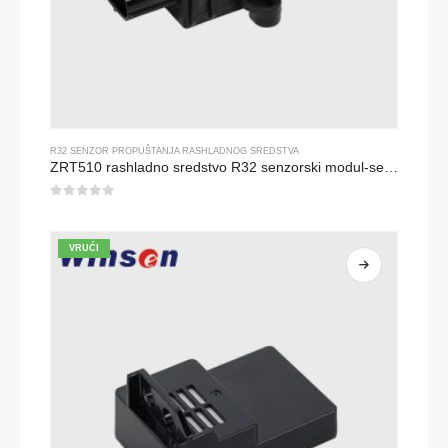
R32 SENZOR PROPUŠTANJA RASHLADNOG SREDSTVA
ZRT510 rashladno sredstvo R32 senzorski modul-senzor rashladnog sredstva s visokim performansama
0
od 5
VRUĆI