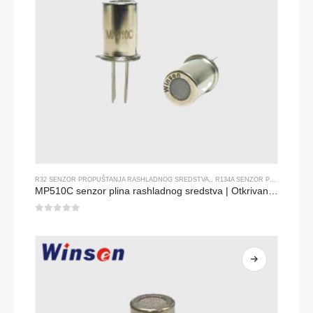
R32 SENZOR PROPUŠTANJA RASHLADNOG SREDSTVA
,,
R134A SENZOR PROPUŠTANJA RASHLADNOG SREDSTVA
MP510C senzor plina rashladnog sredstva | Otkrivanje freona visoke osjetljivosti za R32, R134A, R410A, R290
0
od 5