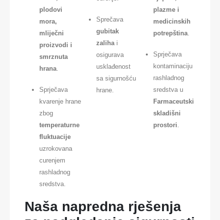
plodovi
plazme i
Sprečava
mora,
medicinskih
gubitak
mliječni
potrepština
.
zaliha
i
proizvodi i
Sprječava
osigurava
smrznuta
kontaminaciju
usklađenost
hrana
.
rashladnog
sa sigurnošću
Sprječava
sredstva u
hrane.
kvarenje hrane
Farmaceutski
zbog
skladišni
temperaturne
prostori
.
fluktuacije
uzrokovana
curenjem
rashladnog
sredstva.
Naša napredna rješenja