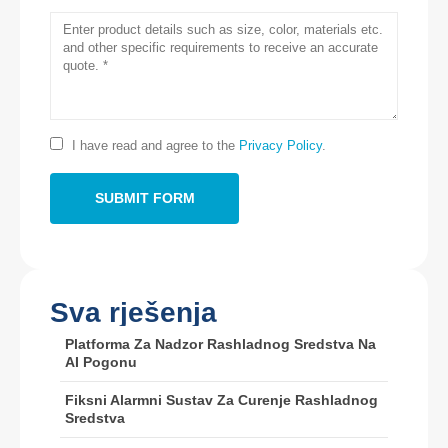
Kontaktirajte nas
Adresa
: Br.299 Jinsuo Road, Nacionalna zona visokotehnološke
tehnologije, Zhengzhou
I have read and agree to the
Privacy Policy
.
Tel
::
0086-371-67169097
E -pošta
::
cece@winsensor.com
WhatsApp
: +
8618595618735
Wehat
: 18569903598
Sva rješenja
Platforma Za Nadzor Rashladnog Sredstva Na
AI Pogonu
Fiksni Alarmni Sustav Za Curenje Rashladnog
Sredstva
Wehat
WhatsApp