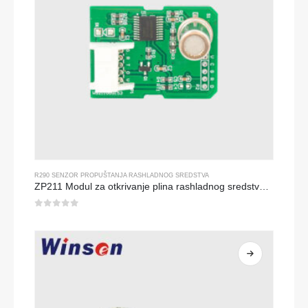
R290 SENZOR PROPUŠTANJA RASHLADNOG SREDSTVA
ZP211 Modul za otkrivanje plina rashladnog sredstva-senzor visoke osjetljivosti za otkrivanje propuštanja rashladnog sredstva
0
od 5