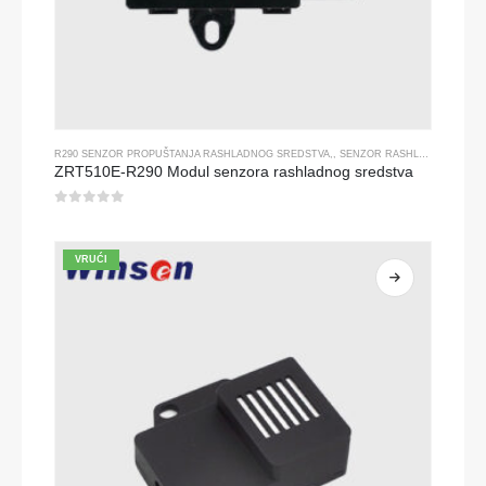
R290 SENZOR PROPUŠTANJA RASHLADNOG SREDSTVA
,,
SENZOR RASHLADNOG PLINA
ZRT510E-R290 Modul senzora rashladnog sredstva
0
od 5
VRUĆI