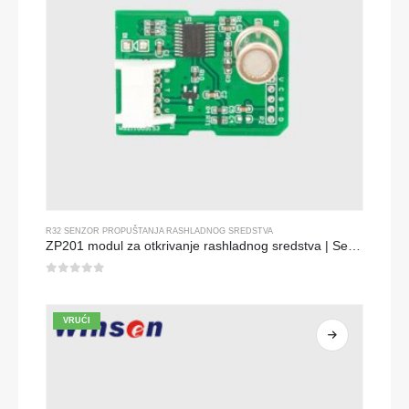
R32 SENZOR PROPUŠTANJA RASHLADNOG SREDSTVA
ZP201 modul za otkrivanje rashladnog sredstva | Senzor visoko osjetljivosti R32
0
od 5
VRUĆI