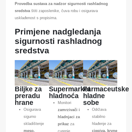
Provedba sustava za nadzor sigurnosti rashladnog
sredstva
štiti zaposlenike, čuva robu i osigurava
usklađenost s propisima.
Primjene nadgledanja
sigurnosti rashladnog
sredstva
Biljke za
Supermarket
Farmaceutske
preradu
hladnoća
hladne
hrane
sobe
Monitori
Osigurava
Održava
zamrzivači i
sigurno
stabilno
hladnjaci za
skladištenje
hlađenje za
prikaz
za
meso,
cjepiva, krvne
curenje.