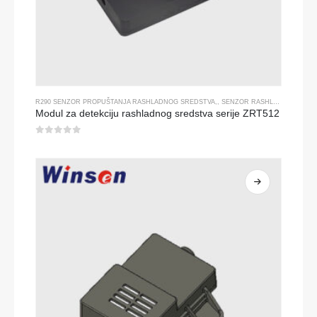
R290 SENZOR PROPUŠTANJA RASHLADNOG SREDSTVA
,,
SENZOR RASHLADNOG PLINA
Modul za detekciju rashladnog sredstva serije ZRT512
0
od 5