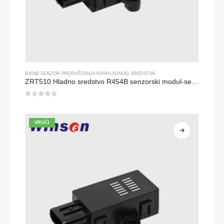
R454B SENZOR PROPUŠTANJA RASHLADNOG SREDSTVA
ZRT510 Hladno sredstvo R454B senzorski modul-senzor rashladnog sredstva visokih performansi
0
od 5
VRUĆI