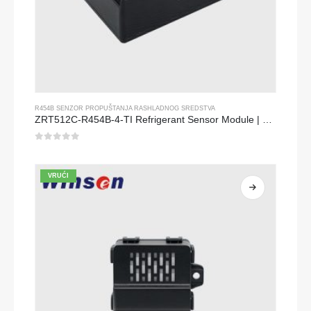
R454B SENZOR PROPUŠTANJA RASHLADNOG SREDSTVA
ZRT512C-R454B-4-TI Refrigerant Sensor Module | NDIR Technology for HVAC & Industrial Safety Monitoring
0
od 5
VRUĆI