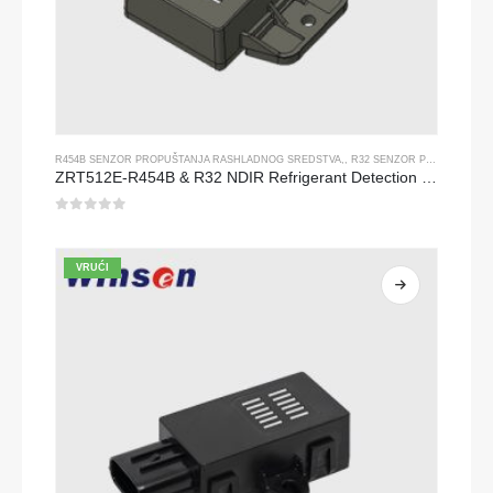
R454B SENZOR PROPUŠTANJA RASHLADNOG SREDSTVA
,,
R32 SENZOR PROPUŠTANJA RASHLADNOG SREDSTVA
ZRT512E-R454B & R32 NDIR Refrigerant Detection Module, RS485 HVAC Sensor, UL/IEC Certified
0
od 5
VRUĆI