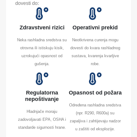
dovesti do:
Zdravstveni rizici
Operativni prekid
Neka rashladna sredstva su
Neotkrivena curenja mogu
otrovna ili istiskuju kisik,
dovesti do kvara rashladnog
uzrokujući opasnost od
sustava, kvarenja kvarljive
gušenja.
robe.
Regulatorna
Opasnost od požara
nepoštivanje
Određena rashladna sredstva
Hladnjače moraju
(npr. R290, R600a) su
zadovoljavati EPA, OSHA i
zapaljiva i zahtijevaju nadzor
standarde sigurnosti hrane.
u zaštiti od eksplozije.