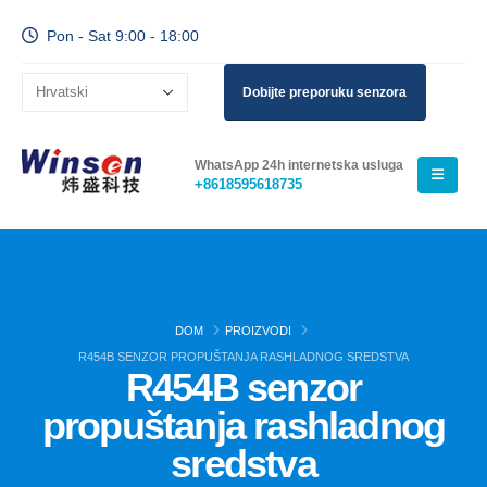
Pon - Sat 9:00 - 18:00
Dobijte preporuku senzora
WhatsApp 24h internetska usluga
+8618595618735
DOM
PROIZVODI
R454B SENZOR PROPUŠTANJA RASHLADNOG SREDSTVA
R454B senzor
propuštanja rashladnog
sredstva