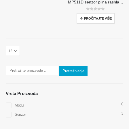
MP511D senzor plina rashladnog sredstva-senzor na bazi poluvodiča za otkrivanje propuštanja rashladnog sredstva
0
od 5
PROČITAJTE VIŠE
Pretraživanje
Vrsta Proizvoda
6
Modul
3
Kontaktirajte nas
Senzor
Adresa
: Br.299 Jinsuo Road, Nacionalna zona visokotehnološke