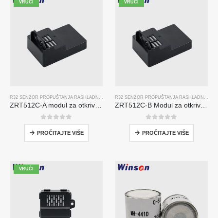
VRUĆI
VRUĆI
R32 SENZOR PROPUŠTANJA RASHLADNOG SREDSTVA
,,
R290 SENZOR PROPUŠTANJA RASH
R32 SENZOR PROPUŠTANJA RASHLADNOG SREDSTVA
ZRT512C-A modul za otkrivanje rashladnog sredstva | NDIR senzor plina za R32, R454B, R290 | Široki napon napajanja
ZRT512C-B Modul za otkrivanje rashladnog sredstva | Niskonaponski senzor plina za NDIR za R32, R454B, R290
0
od 5
0
od 5
PROČITAJTE VIŠE
PROČITAJTE VIŠE
VRUĆI