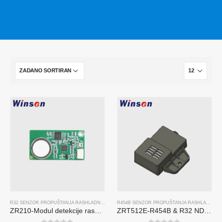
R32 SENZOR PROPUŠTANJA RASHLADNOG SREDSTVA
,,
R454B SENZOR PROPUŠTANJA RAS
R454B SENZOR PROPUŠTANJA RASHLADNOG SREDSTVA
ZR210-Modul detekcije rashladnog sredstva
ZRT512E-R454B & R32 NDIR Refrigerant Detection Module, RS485 HVAC Sensor, UL/IEC Certified