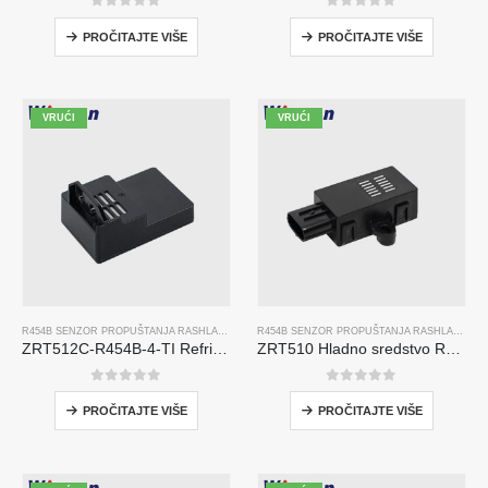
0
od 5
0
od 5
PROČITAJTE VIŠE
PROČITAJTE VIŠE
VRUĆI
VRUĆI
R454B SENZOR PROPUŠTANJA RASHLADNOG SREDSTVA
R454B SENZOR PROPUŠTANJA RASHLADNOG SREDSTVA
ZRT512C-R454B-4-TI Refrigerant Sensor Module | NDIR Technology for HVAC & Industrial Safety Monitoring
ZRT510 Hladno sredstvo R454B senzorski modul-senzor rashladnog sredstva visokih performansi
0
od 5
0
od 5
PROČITAJTE VIŠE
PROČITAJTE VIŠE