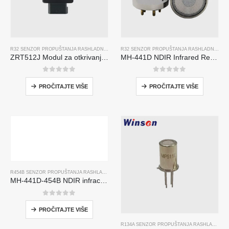
R32 SENZOR PROPUŠTANJA RASHLADNOG SREDSTVA
,,
R290 SENZOR PROPUŠTANJA RASH
R32 SENZOR PROPUŠTANJA RASHLADNOG SREDSTVA
ZRT512J Modul za otkrivanje rashladnog sredstva | NDIR senzor plina za R32, R454B, R290 | RS485 Komunikacija
MH-441D NDIR Infrared Refrigerant Sensor | High Sensitivity | HVAC & Industrial Safety | Long Lifespan
0
od 5
0
od 5
PROČITAJTE VIŠE
PROČITAJTE VIŠE
R454B SENZOR PROPUŠTANJA RASHLADNOG SREDSTVA
MH-441D-454B NDIR infracrveni senzor rashladnog sredstva
0
od 5
PROČITAJTE VIŠE
R134A SENZOR PROPUŠTANJA RASHLADNOG SREDSTVA