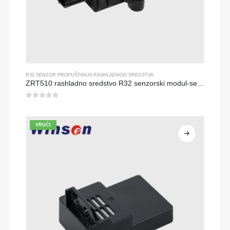
R32 SENZOR PROPUŠTANJA RASHLADNOG SREDSTVA
ZRT510 rashladno sredstvo R32 senzorski modul-senzor rashladnog sredstva s visokim performansama
0
od 5
VRUĆI