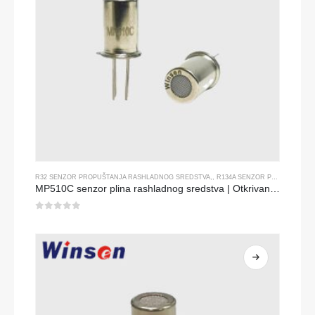
R32 SENZOR PROPUŠTANJA RASHLADNOG SREDSTVA
,,
R134A SENZOR PROPUŠTANJA RASHLADNOG SREDSTVA
MP510C senzor plina rashladnog sredstva | Otkrivanje freona visoke osjetljivosti za R32, R134A, R410A, R290
0
od 5