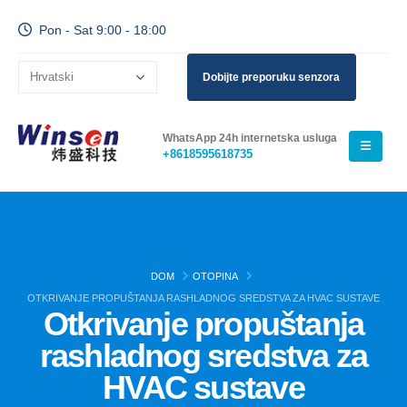
Pon - Sat 9:00 - 18:00
Dobijte preporuku senzora
WhatsApp 24h internetska usluga
+8618595618735
DOM
OTOPINA
OTKRIVANJE PROPUŠTANJA RASHLADNOG SREDSTVA ZA HVAC SUSTAVE
Otkrivanje propuštanja
rashladnog sredstva za
HVAC sustave