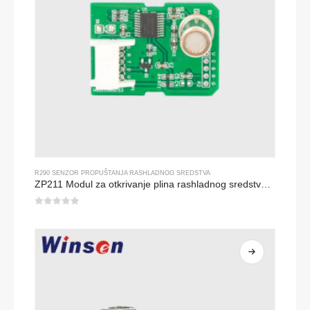
R290 SENZOR PROPUŠTANJA RASHLADNOG SREDSTVA
ZP211 Modul za otkrivanje plina rashladnog sredstva-senzor visoke osjetljivosti za otkrivanje propuštanja rashladnog sredstva
0
od 5