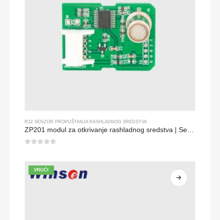
R32 SENZOR PROPUŠTANJA RASHLADNOG SREDSTVA
ZP201 modul za otkrivanje rashladnog sredstva | Senzor visoko osjetljivosti R32
0
od 5
VRUĆI