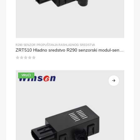
R290 SENZOR PROPUŠTANJA RASHLADNOG SREDSTVA
ZRT510 Hladno sredstvo R290 senzorski modul-senzor rashladnog sredstva visokih performansi
0
od 5
VRUĆI