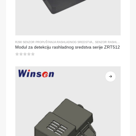
R290 SENZOR PROPUŠTANJA RASHLADNOG SREDSTVA
,,
SENZOR RASHLADNOG PLINA
Modul za detekciju rashladnog sredstva serije ZRT512
0
od 5