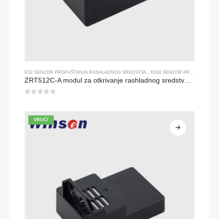
R32 SENZOR PROPUŠTANJA RASHLADNOG SREDSTVA
,,
R290 SENZOR PROPUŠTANJA RASHLADNOG SREDSTVA
ZRT512C-A modul za otkrivanje rashladnog sredstva | NDIR senzor plina za R32, R454B, R290 | Široki napon napajanja
0
od 5
VRUĆI