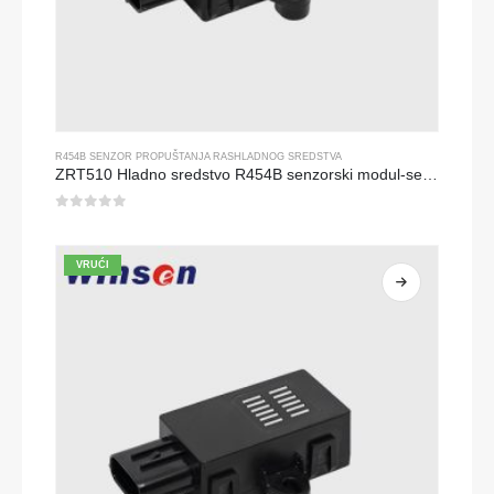
R454B SENZOR PROPUŠTANJA RASHLADNOG SREDSTVA
ZRT510 Hladno sredstvo R454B senzorski modul-senzor rashladnog sredstva visokih performansi
0
od 5
VRUĆI