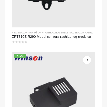
R290 SENZOR PROPUŠTANJA RASHLADNOG SREDSTVA
,,
SENZOR RASHLADNOG PLINA
ZRT510E-R290 Modul senzora rashladnog sredstva
0
od 5
VRUĆI