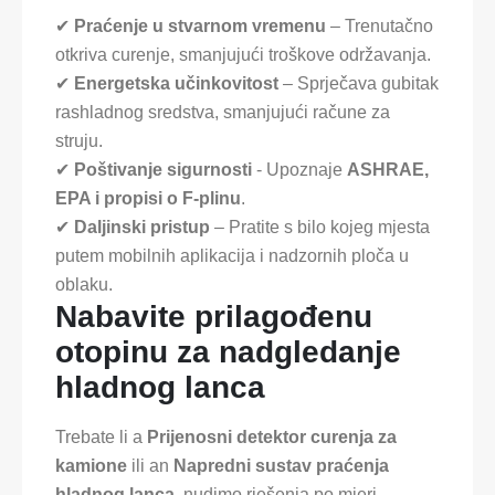
✔
Praćenje u stvarnom vremenu
– Trenutačno
otkriva curenje, smanjujući troškove održavanja.
✔
Energetska učinkovitost
– Sprječava gubitak
rashladnog sredstva, smanjujući račune za
struju.
✔
Poštivanje sigurnosti
- Upoznaje
ASHRAE,
EPA i propisi o F-plinu
.
✔
Daljinski pristup
– Pratite s bilo kojeg mjesta
putem mobilnih aplikacija i nadzornih ploča u
oblaku.
Nabavite prilagođenu
otopinu za nadgledanje
hladnog lanca
Trebate li a
Prijenosni detektor curenja za
kamione
ili an
Napredni sustav praćenja
hladnog lanca
, nudimo rješenja po mjeri.