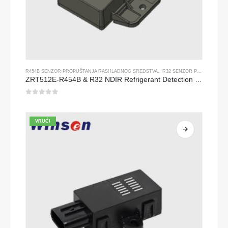
R454B SENZOR PROPUŠTANJA RASHLADNOG SREDSTVA
,,
R32 SENZOR PROPUŠTANJA RASHLADNOG SREDSTVA
ZRT512E-R454B & R32 NDIR Refrigerant Detection Module, RS485 HVAC Sensor, UL/IEC Certified
0
od 5
VRUĆI