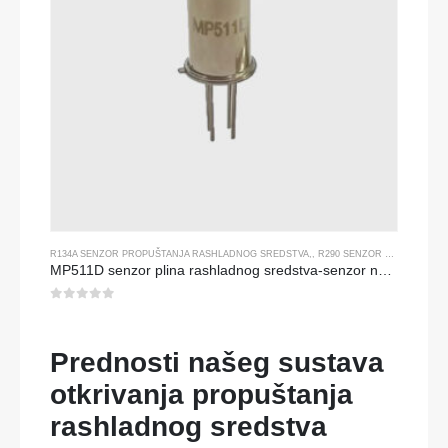
R134A SENZOR PROPUŠTANJA RASHLADNOG SREDSTVA
,,
R290 SENZOR PROPUŠTANJA RASHLADNOG SREDSTVA
MP511D senzor plina rashladnog sredstva-senzor na bazi poluvodiča za otkrivanje propuštanja rashladnog sredstva
0
od 5
Prednosti našeg sustava
otkrivanja propuštanja
rashladnog sredstva