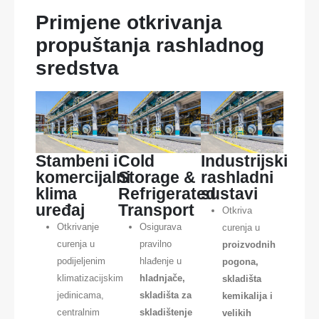
Primjene otkrivanja
propuštanja rashladnog
sredstva
Stambeni i
Cold
Industrijski
komercijalni
Storage &
rashladni
klima
Refrigerated
sustavi
uređaj
Transport
Otkriva
Otkrivanje
Osigurava
curenja u
curenja u
pravilno
proizvodnih
podijeljenim
hlađenje u
pogona,
klimatizacijskim
hladnjače,
skladišta
jedinicama,
skladišta za
kemikalija i
centralnim
skladištenje
velikih