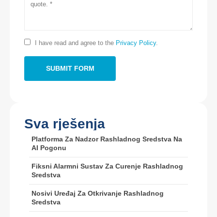
Kontaktirajte nas
Adresa
: Br.299 Jinsuo Road, Nacionalna zona visokotehnološke
tehnologije, Zhengzhou
I have read and agree to the
Privacy Policy
.
Tel
::
0086-371-67169097
E -pošta
::
cece@winsensor.com
WhatsApp
: +
8618595618735
Wehat
: 18569903598
Sva rješenja
Platforma Za Nadzor Rashladnog Sredstva Na
AI Pogonu
Fiksni Alarmni Sustav Za Curenje Rashladnog
Sredstva
Wehat
WhatsApp
Nosivi Uređaj Za Otkrivanje Rashladnog
Vrući proizvodi
Sredstva
R290 senzor