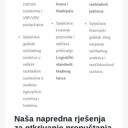
zračnim
hrane i
rashladnih
sustavima i
hladnjače
.
jedinica
.
VRF/VRV
Sprječava
Sprječava
postavkama.
kvarenje
financijski
Sprječava
proizvoda i
gubitak zbog
gubitak
održava
rasipanja
rashladnog
poštivanje
rashladnog
sredstva u
Logistički
sredstva i
velikim
standardi
neučinkovitosti
rashladnim
hladnog
sustava.
sustavima u
lanca
.
uredima,
trgovačkim
centrima i
hotelima.
Naša napredna rješenja
za otkrivanje propuštanja