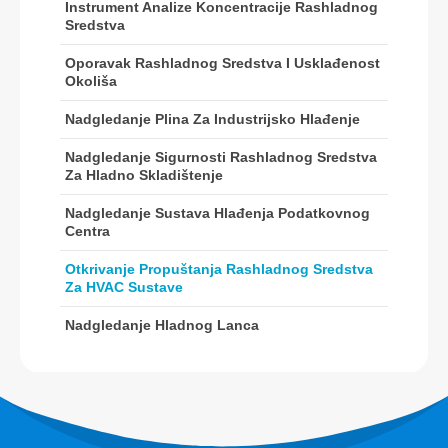
Instrument Analize Koncentracije Rashladnog
Sredstva
R454B senzor
R32 senzor
Oporavak Rashladnog Sredstva I Usklađenost
Okoliša
R410 senzor
Nadgledanje Plina Za Industrijsko Hlađenje
R454B senzor
Naše rješenje
Nadgledanje Sigurnosti Rashladnog Sredstva
Za Hladno Skladištenje
Otkrivanje propuštanja rashladnog
sredstva za HVAC sustave
Nadgledanje Sustava Hlađenja Podatkovnog
Centra
Nadgledanje hladnog lanca
Otkrivanje Propuštanja Rashladnog Sredstva
Nadgledanje sustava hlađenja
Za HVAC Sustave
podatkovnog centra
Nadgledanje Hladnog Lanca
Nadgledanje sigurnosti rashladnog
sredstva za hladno skladištenje
Nadgledanje plina za industrijsko
hlađenje