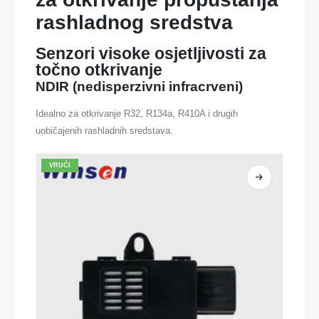
rashladnog sredstva
Senzori visoke osjetljivosti za
točno otkrivanje
NDIR (nedisperzivni infracrveni)
Idealno za otkrivanje R32, R134a, R410A i drugih
uobičajenih rashladnih sredstava.
VRUĆI