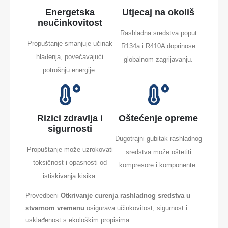
Energetska
Utjecaj na okoliš
neučinkovitost
Rashladna sredstva poput
Propuštanje smanjuje učinak
R134a i R410A doprinose
hlađenja, povećavajući
globalnom zagrijavanju.
potrošnju energije.
Rizici zdravlja i
Oštećenje opreme
sigurnosti
Dugotrajni gubitak rashladnog
Propuštanje može uzrokovati
sredstva može oštetiti
toksičnost i opasnosti od
kompresore i komponente.
istiskivanja kisika.
Provedbeni
Otkrivanje curenja rashladnog sredstva u
stvarnom vremenu
osigurava učinkovitost, sigurnost i
usklađenost s ekološkim propisima.