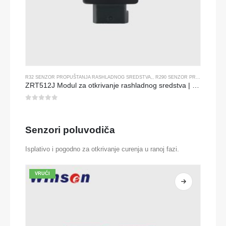
R32 SENZOR PROPUŠTANJA RASHLADNOG SREDSTVA
,,
R290 SENZOR PROPUŠTANJA RASHLADNOG SREDSTVA
ZRT512J Modul za otkrivanje rashladnog sredstva | NDIR senzor plina za R32, R454B, R290 | RS485 Komunikacija
0
od 5
Senzori poluvodiča
Isplativo i pogodno za otkrivanje curenja u ranoj fazi.
VRUĆI