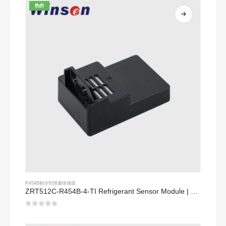
热的
R454B制冷剂泄漏传感器
ZRT512C-R454B-4-TI Refrigerant Sensor Module | NDIR Technology for HVAC & Industrial Safety Monitoring
0
5分