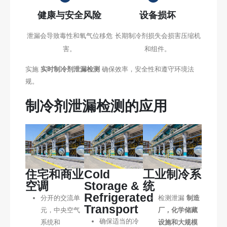
健康与安全风险
设备损坏
泄漏会导致毒性和氧气位移危
长期制冷剂损失会损害压缩机
害。
和组件。
实施
实时制冷剂泄漏检测
确保效率，安全性和遵守环境法
规。
制冷剂泄漏检测的应用
住宅和商业
Cold
工业制冷系
空调
Storage &
统
Refrigerated
分开的交流单
检测泄漏
制造
Transport
元，中央空气
厂，化学储藏
确保适当的冷
系统和
设施和大规模