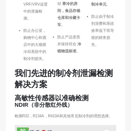
却
寒冷的房
VRF/VRV设置
制冷单元
。
间，食品存储
中的泄漏检
防止由于制冷
仓库和冷藏卡
测。
剂浪费和系统
车
。
防止办公室，
效率低下而导
防止产品变质
购物中心和酒
致的财务损
并保持符合
冷
店中的大规模
失。
链物流标准
。
冷却系统中的
制冷剂损失。
我们先进的制冷剂泄漏检测
解决方案
高敏性传感器以准确检测
NDIR（非分散红外线）
检测R32，R134A，R410A和其他常见制冷剂的理想选择。
热的