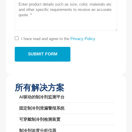
地址
：郑州国家高科技区Jinsuo Road No.299
电话
：
0086-371-67169097
电子邮件
：
cece@winsensor.com
WhatsApp
： +
8618595618735
I have read and agree to the
Privacy Policy
.
微信
：18569903598
所有解决方案
AI驱动的制冷剂监测平台
微信
WhatsApp
热产品
固定制冷剂泄漏警报系统
R290传感器
可穿戴制冷剂检测装置
R454B传感器
制冷剂浓度分析仪器