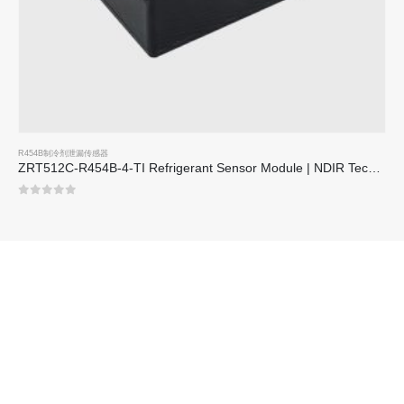
R454B制冷剂泄漏传感器
ZRT512C-R454B-4-TI Refrigerant Sensor Module | NDIR Technology for HVAC & Industrial Safety Monitoring
0
5分