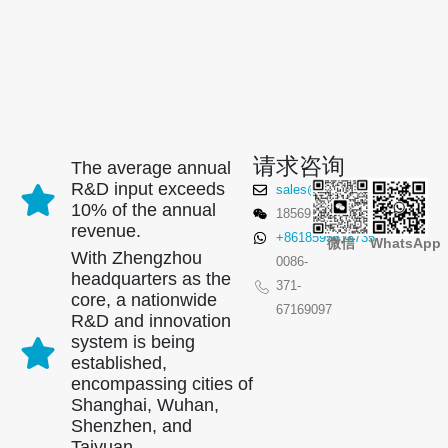
请求咨询
The average annual
R&D input exceeds
sales@winsensor.com
10% of the annual
18569903598
revenue.
+8618595618735
微信
WhatsApp
With Zhengzhou
0086-
headquarters as the
371-
core, a nationwide
67169097
R&D and innovation
system is being
established,
encompassing cities of
Shanghai, Wuhan,
Shenzhen, and
Taiyuan.