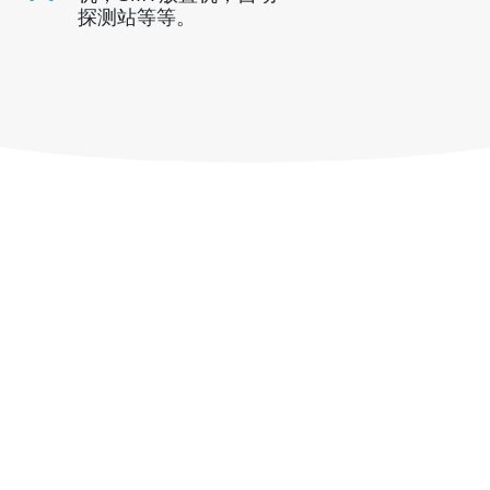
探测站等等。
WhatsApp
： +
8618595618735
微信
：18569903598
微信
WhatsApp
热产品
R290传感器
R454B传感器
R32传感器
R410传感器
R454B传感器
我们的解决方案