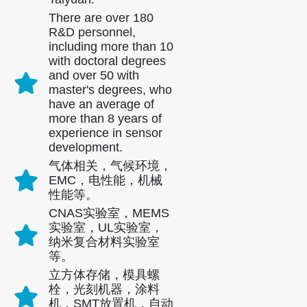
There are over 180
R&D personnel,
including more than 10
with doctoral degrees
and over 50 with
master's degrees, who
have an average of
more than 8 years of
experience in sensor
development.
气体相关，气候环境，
EMC，电性能，机械
性能等。
CNAS实验室，MEMS
联系我们
实验室，UL实验室，
纳米复合材料实验室
地址
：郑州国家高科技区Jinsuo Road No.299
等。
立方体存储，模具螺
电话
：
0086-371-67169097
栓，光刻机器，涂料
电子邮件
：
cece@winsensor.com
机，SMT放置机，自动