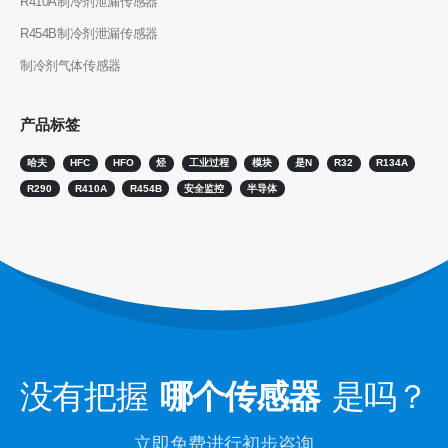
R410A制冷剂泄漏传感器
R410传感器
R454B制冷剂泄漏传感器
R454B传感器
我们的解决方案
制冷剂气体传感器
HVAC系统的制冷剂泄漏检测
产品标签
冷链制冷剂监测
哈夫
HFC
HFO
烃
工业过程
模块
是N
R32
R134A
数据中心冷却系统监视
R290
R410A
R454B
安全监控
半导体
制冷剂安全监控以进行冷藏
工业制冷气体监测
查看更多
跟着我们
没有把握
哪个传感器
是吗？
立即免费进行初步咨询