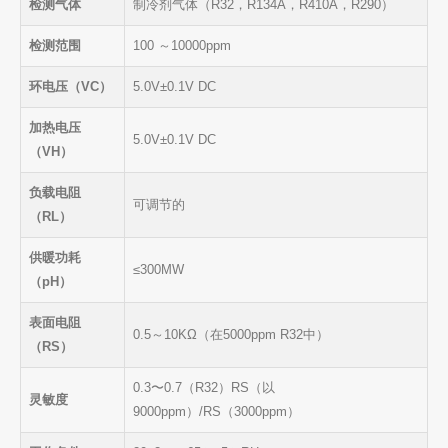
检测气体
制冷剂气体（R32，R134A，R410A，R290）
检测范围
100 ～10000ppm
环电压（VC）
5.0V±0.1V DC
加热电压
5.0V±0.1V DC
（VH）
负载电阻
可调节的
（RL）
供暖功耗
≤300MW
（pH）
表面电阻
0.5～10KΩ（在5000ppm R32中）
（RS）
0.3〜0.7（R32）RS（以
灵敏度
9000ppm）/RS（3000ppm）