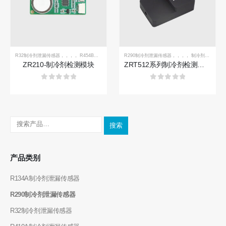
电话
：
0086-371-67169097
电子邮件
：
cece@winsensor.com
WhatsApp
： +
8618595618735
R32制冷剂泄漏传感器
，，，，
R454B制冷剂泄漏传感器
R290制冷剂泄漏传感器
，，，，
制冷剂气体传感器
微信
：18569903598
ZR210-制冷剂检测模块
ZRT512系列制冷剂检测模块
0
5分
0
5分
搜索
微信
WhatsApp
产品类别
热产品
R290传感器
R134A制冷剂泄漏传感器
R290制冷剂泄漏传感器
R454B传感器
R32制冷剂泄漏传感器
R32传感器