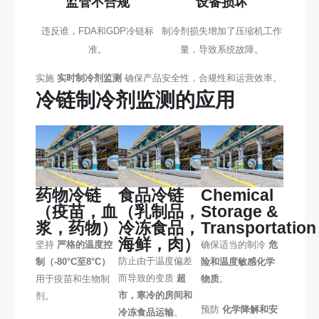
监管不合规
设备损坏
违反谁，FDA和GDP冷链标
制冷剂损失增加了压缩机工作
准。
量，导致系统故障。
实施
实时制冷剂监测
确保产品安全性，合规性和运营效率。
冷链制冷剂监测的应用
药物冷链
食品冷链
Chemical
（疫苗，血
（乳制品，
Storage &
浆，药物）
冷冻食品，
Transportation
海鲜，肉）
坚持
严格的温度控
确保适当的制冷
危
防止由于温度偏差
制（-80°C至8°C）
险和温度敏感化学
而导致的变质
超
用于疫苗和生物制
物质
。
市，寒冷的房间和
剂。
预防
化学降解和安
冷冻食品运输
。