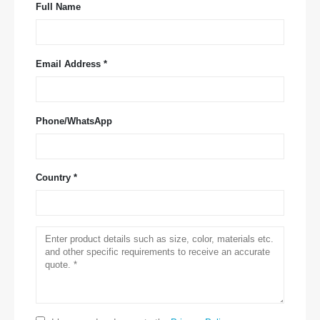
Full Name
Email Address *
Phone/WhatsApp
Country *
联系我们
地址
：郑州国家高科技区Jinsuo Road No.299
电话
：
0086-371-67169097
电子邮件
：
cece@winsensor.com
WhatsApp
： +
8618595618735