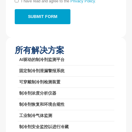
I have read and agree to the
Privacy Policy
.
微信
：18569903598
所有解决方案
AI驱动的制冷剂监测平台
微信
WhatsApp
热产品
固定制冷剂泄漏警报系统
R290传感器
可穿戴制冷剂检测装置
R454B传感器
制冷剂浓度分析仪器
R32传感器
制冷剂恢复和环境合规性
R410传感器
工业制冷气体监测
R454B传感器
我们的解决方案
制冷剂安全监控以进行冷藏