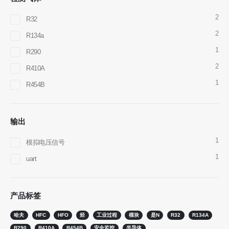
2
R32
2
R134a
1
R290
微信
WhatsApp
热产品
2
R410A
1
R290传感器
R454B
R454B传感器
R32传感器
输出
R410传感器
1
模拟电压信号
R454B传感器
1
uart
我们的解决方案
HVAC系统的制冷剂泄漏检测
产品标签
冷链制冷剂监测
哈夫
HFC
HFO
烃
工业过程
模块
是N
R32
R134A
数据中心冷却系统监视
R290
R410A
R454B
安全监控
半导体