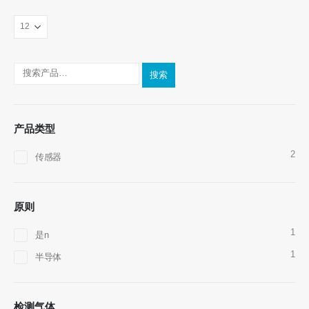
搜索
产品类型
联系我们
2
传感器
地址
：郑州国家高科技区Jinsuo Road No.299
电话
：
0086-371-67169097
原则
电子邮件
：
cece@winsensor.com
1
是n
WhatsApp
： +
8618595618735
1
半导体
微信
：18569903598
检测气体