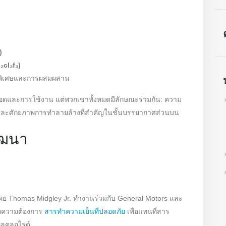
)
₂cl₃f₃)
นพิเศษและการผสมผสาน
ดือดและการใช้งาน แต่พวกเขาทั้งหมดมีลักษณะร่วมกัน: ความ
ว่าและศักยภาพการทำลายล้างที่สำคัญในชั้นบรรยากาศส่วนบน
ัฒนา
ดย Thomas Midgley Jr. ทำงานร่วมกับ General Motors และ
กความต้องการ
สารทำความเย็นที่ปลอดภัย
เพื่อแทนที่สาร
ิลคลอไรด์