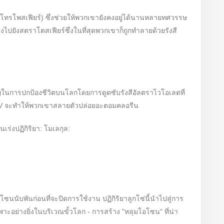
โทรโพสเฟียร์) ซึ่งช่วยให้พวกเขายังคงอยู่ได้นานหลายทศวรรษ
ปยังสตราโตสเฟียร์ซึ่งในที่สุดพวกเขาก็ถูกทำลายด้วยรังสี
ัญในการปกป้องชีวิตบนโลกโดยการดูดซับรังสีอัลตราไวโอเลตที่
ี UV จะทำให้พวกเขาสลายตัวปล่อยอะตอมคลอรีน
ร่งปฏิกิริยา: โมเลกุล:
ับพันก่อนที่จะปิดการใช้งาน ปฏิกิริยาลูกโซ่นี้นำไปสู่การ
อย่างยิ่งในบริเวณขั้วโลก - การสร้าง "หลุมโอโซน" ที่น่า