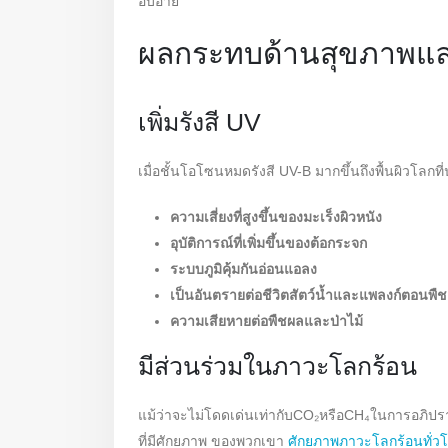
อับอาย
ผลกระทบด้านสุขภาพและ
เพิ่มรังสี UV
เมื่อชั้นโอโซนหมดรังสี UV-B มากขึ้นถึงพื้นผิวโลกที่
ความเสี่ยงที่สูงขึ้นของมะเร็งผิวหนัง
อุบัติการณ์ที่เพิ่มขึ้นของต้อกระจก
ระบบภูมิคุ้มกันอ่อนแอลง
เป็นอันตรายต่อชีวิตสัตว์น้ำและแพลงก์ตอนพืช
ความเสียหายต่อพืชผลและป่าไม้
มีส่วนร่วมในภาวะโลกร้อน
แม้ว่าจะไม่โดดเด่นเท่ากับCO₂หรือCH₄ในการอภิปร
ที่มีศักยภาพ ของพวกเขา
ศักยภาพภาวะโลกร้อนทั่ว