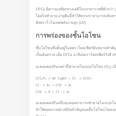
CFCs มีความเสถียรทางเคมีในบรรยากาศที่ต่ำกว่า (
โดยไม่ทำลาย อายุยืนนี้ทำให้พวกเขาสามารถเดินทางไ
อัลตราไวโอเลตพลังงานสูง (UV)
การพร่องของชั้นโอโซน
ชั้นโอโซนซึ่งตั้งอยู่ในสตราโตสเฟียร์มีบทบาทสำค
เป็นอันตราย เมื่อ CFCs มาถึงสตราโตสเฟียร์รังส
อะตอมคลอรีนเหล่านี้ทำลายโมเลกุลโอโซน (O₃) เป็นเ
CCl₂F₂ + UV light → Cl· + CClF₂

Cl· + O₃ → ClO· + O₂

อะตอมคลอรีนหนึ่งอะตอมสามารถทำลายโมเลกุลโอโซนน
ทำให้ผอมบางอย่างมีนัยสำคัญของชั้นโอโซนโดยเฉพาะ