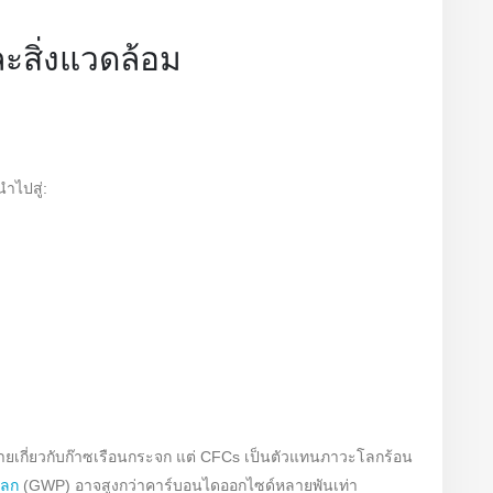
สิ่งแวดล้อม
นำไปสู่:
ายเกี่ยวกับก๊าซเรือนกระจก แต่ CFCs เป็นตัวแทนภาวะโลกร้อน
โลก
(GWP) อาจสูงกว่าคาร์บอนไดออกไซด์หลายพันเท่า