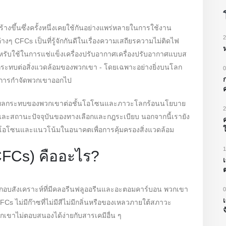
้างขึ้นซึ่งครั้งหนึ่งเคยใช้กันอย่างแพร่หลายในการใช้งาน
2
 CFCs เป็นที่รู้จักกันดีในเรื่องความเสถียรความไม่ติดไฟ
หรับใช้ในการแช่แข็งเครื่องปรับอากาศเครื่องปรับอากาศแบบส
ระทบต่อสิ่งแวดล้อมของพวกเขา - โดยเฉพาะอย่างยิ่งบนโลก
0
นการกำจัดพวกเขาออกไป
ตผลกระทบของพวกเขาต่อชั้นโอโซนและภาวะโลกร้อนนโยบาย
2
และสถานะปัจจุบันของทางเลือกและกฎระเบียบ นอกจากนี้เรายัง
ใ
พร่องโอโซนและแนวโน้มในอนาคตเพื่อการคุ้มครองสิ่งแวดล้อม
1
CFCs) คืออะไร?
ะกอบสังเคราะห์ที่มีคลอรีนฟลูออรีนและอะตอมคาร์บอน พวกเขา
0
CFCs ไม่มีก๊าซที่ไม่มีสีไม่มีกลิ่นหรือของเหลวภายใต้สภาวะ
ขาไม่ตอบสนองได้ง่ายกับสารเคมีอื่น ๆ