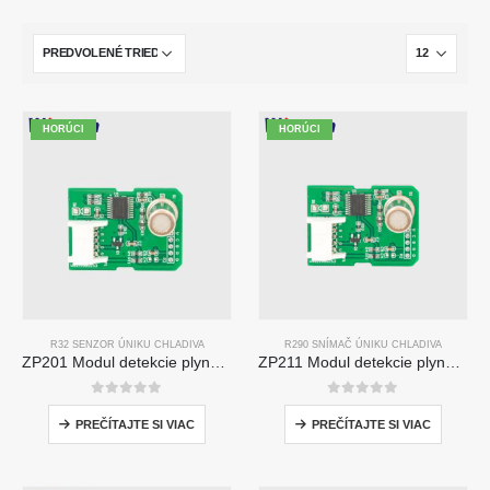
HORÚCI
HORÚCI
R32 SENZOR ÚNIKU CHLADIVA
R290 SNÍMAČ ÚNIKU CHLADIVA
ZP201 Modul detekcie plynu chladiva | Senzor úniku R32 s vysokou citlivosťou
ZP211 Modul detekcie plynu chladiva-senzor s vysokou citlivosťou na detekciu úniku chladiva
0
z 5
0
z 5
PREČÍTAJTE SI VIAC
PREČÍTAJTE SI VIAC