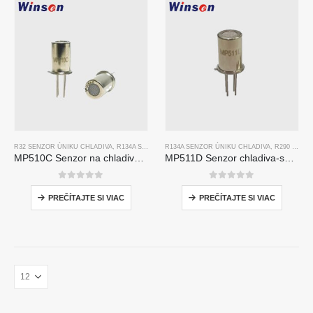
R32 SENZOR ÚNIKU CHLADIVA
,
R134A SENZOR ÚNIKU CHLADIVA
R134A SENZOR ÚNIKU CHLADIVA
,
R290 SNÍMAČ ÚNIKU CHLA
,
R290 SNÍMAČ ÚNIKU CHLADIVA
MP510C Senzor na chladivo na chladivo | Detekcia úniku Freon s vysokou citlivosťou pre R32, R134A, R410A, R290
MP511D Senzor chladiva-senzor na báze polovodičov na detekciu úniku chladiva
0
z 5
0
z 5
PREČÍTAJTE SI VIAC
PREČÍTAJTE SI VIAC