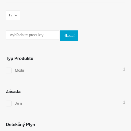
Kontaktujte nás
Osloviť
: Č. 299 Jinsuo Road, National High-Tech Zone, Zhengzhou
Hľadať
Doska
:
0086-371-67169097
E -mail
:
cece@winsensor.com
Typ Produktu
Whatsapp
: +
8618595618735
1
Modul
Wechat
: 18569903598
Zásada
1
Je n
Wechat
Whatsapp
Detekčný Plyn
Horúce výrobky