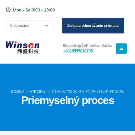
Mon - So 9:00 - 18:00
Získajte odporúčanie snímača
WhatsApp 24H online služba
+8618595618735
DOMOV
VÝROBKY
ZNAČKA PRODUKTU -
PRIEMYSELNÝ PROCES
Priemyselný proces