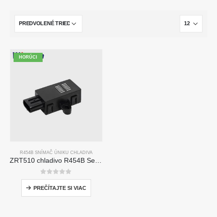
HORÚCI
R454B SNÍMAČ ÚNIKU CHLADIVA
ZRT510 chladivo R454B Senzorový modul-vysokovýkonný senzor chladiva NDIR
0
z 5
PREČÍTAJTE SI VIAC