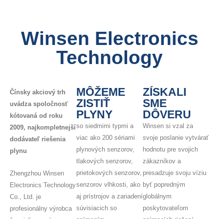
Winsen Electronics
Technology
MÔŽEME
ZÍSKALI
Čínsky akciový trh
ZISTIŤ
SME
uvádza spoločnosť
PLYNY
DÔVERU
kótovaná od roku
so siedmimi typmi a
Winsen si vzal za
2009, najkompletnejší
viac ako 200 sériami
svoje poslanie vytvárať
dodávateľ riešenia
plynových senzorov,
hodnotu pre svojich
plynu
tlakových senzorov,
zákazníkov a
prietokových senzorov,
presadzuje svoju víziu
Zhengzhou Winsen
senzorov vlhkosti, ako
byť popredným
Electronics Technology
aj prístrojov a zariadení
globálnym
Co., Ltd. je
súvisiacich so
poskytovateľom
profesionálny výrobca