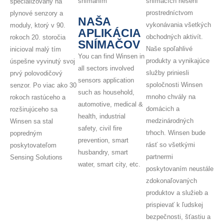
snímaním
snímacích riešení
špecializovaný na
prostredníctvom
plynové senzory a
NAŠA
vykonávania všetkých
moduly, ktorý v 90.
APLIKÁCIA
obchodných aktivít.
rokoch 20. storočia
SNÍMAČOV
Naše spoľahlivé
inicioval malý tím
You can find Winsen in
produkty a vynikajúce
úspešne vyvinutý svoj
all sectors involved
služby priniesli
prvý polovodičový
sensors application
spoločnosti Winsen
senzor. Po viac ako 30
such as household,
mnoho chvály na
rokoch rastúceho a
automotive, medical &
domácich a
rozširujúceho sa
health, industrial
medzinárodných
Winsen sa stal
safety, civil fire
trhoch. Winsen bude
popredným
prevention, smart
rásť so všetkými
poskytovateľom
husbandry, smart
partnermi
Sensing Solutions
water, smart city, etc.
poskytovaním neustále
zdokonaľovaných
produktov a služieb a
prispievať k ľudskej
bezpečnosti, šťastiu a