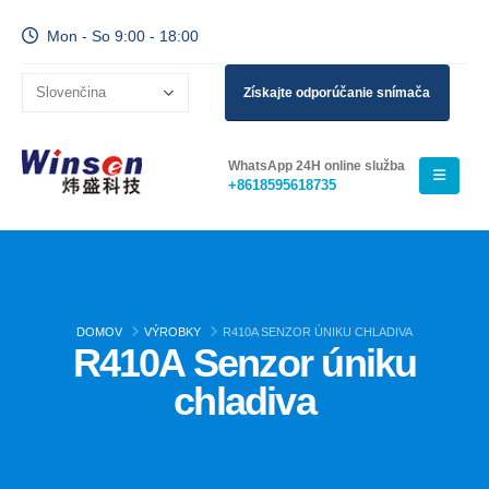
Mon - So 9:00 - 18:00
Získajte odporúčanie snímača
WhatsApp 24H online služba
+8618595618735
DOMOV
VÝROBKY
R410A SENZOR ÚNIKU CHLADIVA
R410A Senzor úniku
chladiva