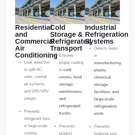
Residential
Cold
Industrial
and
Storage &
Refrigeration
Commercial
Refrigerated
Systems
Air
Transport
Detects leaks
Conditioning
Ensures
in
Leak detection
proper cooling
manufacturing
in split AC
in
cold
plants,
units, central
rooms, food
chemical
air systems,
storage
storage
and VRF/VRV
warehouses,
facilities, and
setups.
and
large-scale
refrigerated
refrigeration
Prevents
trucks
.
units
.
refrigerant loss
in large-scale
Prevents
Prevents
cooling
product
financial loss