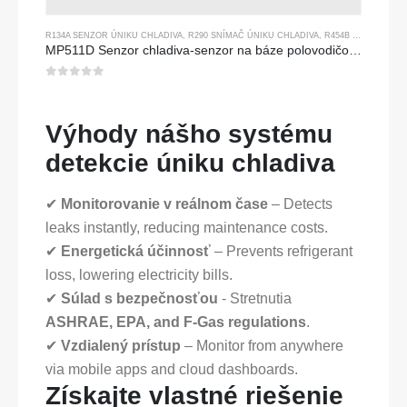
R134A SENZOR ÚNIKU CHLADIVA
,
R290 SNÍMAČ ÚNIKU CHLADIVA
,
R454B SNÍMAČ ÚNIKU CHLADIVA
MP511D Senzor chladiva-senzor na báze polovodičov na detekciu úniku chladiva
0
z 5
Výhody nášho systému
detekcie úniku chladiva
✔
Monitorovanie v reálnom čase
– Detects
leaks instantly, reducing maintenance costs.
✔
Energetická účinnosť
– Prevents refrigerant
loss, lowering electricity bills.
✔
Súlad s bezpečnosťou
- Stretnutia
ASHRAE, EPA, and F-Gas regulations
.
✔
Vzdialený prístup
– Monitor from anywhere
via mobile apps and cloud dashboards.
Získajte vlastné riešenie