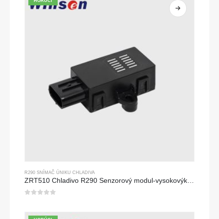
HORÚCI
R290 SNÍMAČ ÚNIKU CHLADIVA
ZRT510 Chladivo R290 Senzorový modul-vysokovýkonný senzor chladiva NDIR
0
z 5