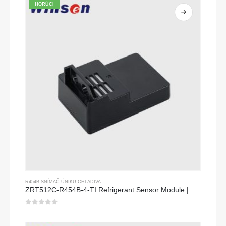
HORÚCI
R454B SNÍMAČ ÚNIKU CHLADIVA
ZRT512C-R454B-4-TI Refrigerant Sensor Module | NDIR Technology for HVAC & Industrial Safety Monitoring
0
z 5