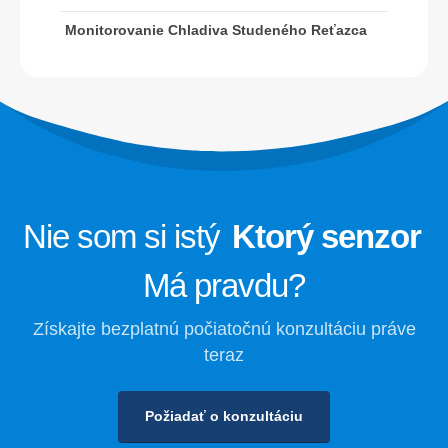
Monitorovanie systému chladenia
Monitorovanie Chladiva Studeného Reťazca
dátového centra
Monitorovanie bezpečnosti chladiva
na skladovanie chladu
Monitorovanie priemyselného
chladenia plynu
Viac
Sledujte nás
Nie som si istý
Ktorý senzor
Má pravdu?
Získajte bezplatnú počiatočnú konzultáciu práve
teraz
Požiadať o konzultáciu
Winsen. © 2026. Všetky práva vyhradené