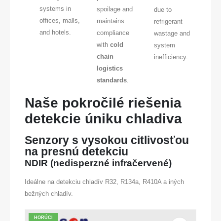
systems in
spoilage and
due to
offices, malls,
maintains
refrigerant
and hotels.
compliance
wastage and
with
cold
system
chain
inefficiency.
logistics
standards
.
Naše pokročilé riešenia
detekcie úniku chladiva
Senzory s vysokou citlivosťou
na presnú detekciu
NDIR (nedisperzné infračervené)
Ideálne na detekciu chladív R32, R134a, R410A a iných
bežných chladív.
HORÚCI