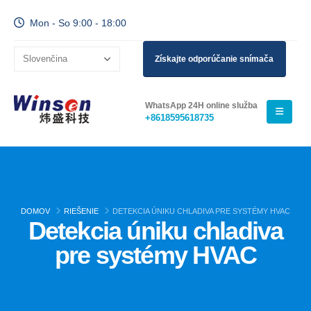
Mon - So 9:00 - 18:00
Získajte odporúčanie snímača
WhatsApp 24H online služba
+8618595618735
DOMOV
RIEŠENIE
DETEKCIA ÚNIKU CHLADIVA PRE SYSTÉMY HVAC
Detekcia úniku chladiva
pre systémy HVAC