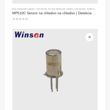
R32 SENZOR ÚNIKU CHLADIVA
,
R134A SENZOR ÚNIKU CHLADIVA
,
R290 SNÍMAČ ÚNIKU CHLADIVA
MP510C Senzor na chladivo na chladivo | Detekcia úniku Freon s vysokou citlivosťou pre R32, R134A, R410A, R290
0
z 5