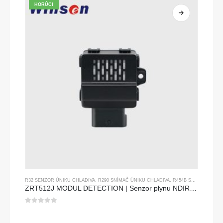
HORÚCI
R32 SENZOR ÚNIKU CHLADIVA
,
R290 SNÍMAČ ÚNIKU CHLADIVA
,
R454B SNÍMAČ ÚNIKU CHLADIVA
ZRT512J MODUL DETECTION | Senzor plynu NDIR pre R32, R454B, R290 | RS485 Komunikácia
0
z 5