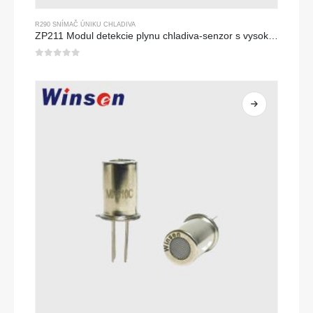
R290 SNÍMAČ ÚNIKU CHLADIVA
ZP211 Modul detekcie plynu chladiva-senzor s vysokou citlivosťou na detekciu úniku chladiva
0
z 5