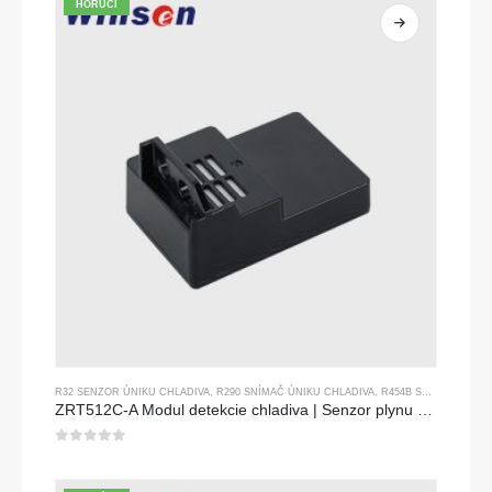
HORÚCI
R32 SENZOR ÚNIKU CHLADIVA
,
R290 SNÍMAČ ÚNIKU CHLADIVA
,
R454B SNÍMAČ ÚNIKU CHLADIVA
ZRT512C-A Modul detekcie chladiva | Senzor plynu NDIR pre R32, R454B, R290 | Široký napájací napájací zdroj
0
z 5