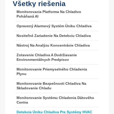
Všetky riešenia
Monitorovacia Platforma Na Chladivo
Poháňaná AI
Wechat
Whatsapp
Opravený Alarmový Systém Úniku Chladiva
Horúce výrobky
Nositeľné Zariadenie Na Detekciu Chladiva
R290 senzor
Nástroj Na Analýzu Koncentrácie Chladiva
R454B senzor
R32 senzor
Zotavenie Chladiva A Dodržiavanie
Environmentálnych Predpisov
R410 senzor
Monitorovanie Priemyselného Chladenia
R454B senzor
Plynu
Naše riešenie
Monitorovanie Bezpečnosti Chladiva Na
Detekcia úniku chladiva pre systémy
Skladovanie Chladu
HVAC
Monitorovanie Systému Chladenia Dátového
Monitorovanie chladiva studeného
Centra
reťazca
Detekcia Úniku Chladiva Pre Systémy HVAC