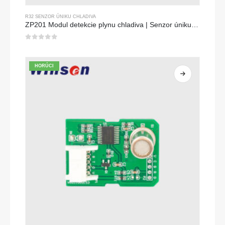
R32 SENZOR ÚNIKU CHLADIVA
ZP201 Modul detekcie plynu chladiva | Senzor úniku R32 s vysokou citlivosťou
0
z 5
HORÚCI