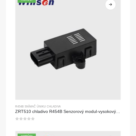
R454B SNÍMAČ ÚNIKU CHLADIVA
ZRT510 chladivo R454B Senzorový modul-vysokovýkonný senzor chladiva NDIR
0
z 5