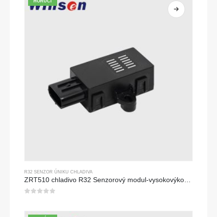
HORÚCI
R32 SENZOR ÚNIKU CHLADIVA
ZRT510 chladivo R32 Senzorový modul-vysokovýkonný senzor chladiva NDIR
0
z 5