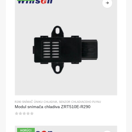
R290 SNÍMAČ ÚNIKU CHLADIVA
,
SENZOR CHLADIACEHO PLYNU
Modul snímača chladiva ZRT510E-R290
0
z 5
HORÚCI