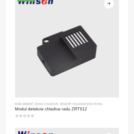
R290 SNÍMAČ ÚNIKU CHLADIVA
,
SENZOR CHLADIACEHO PLYNU
Modul detekcie chladiva radu ZRT512
0
z 5