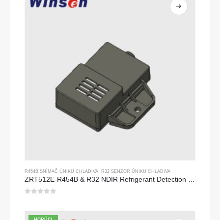
R454B SNÍMAČ ÚNIKU CHLADIVA
,
R32 SENZOR ÚNIKU CHLADIVA
ZRT512E-R454B & R32 NDIR Refrigerant Detection Module, RS485 HVAC Sensor, UL/IEC Certified
0
z 5
HORÚCI