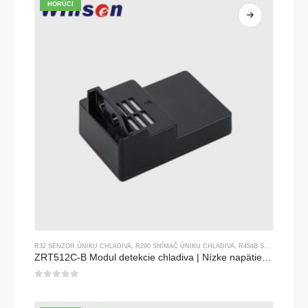
HORÚCI
R32 SENZOR ÚNIKU CHLADIVA
,
R290 SNÍMAČ ÚNIKU CHLADIVA
,
R454B SNÍMAČ ÚNIKU CHLADIVA
ZRT512C-B Modul detekcie chladiva | Nízke napätie NDIR Senzor plynu pre R32, R454B, R290
0
z 5