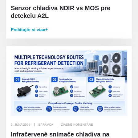
Senzor chladiva NDIR vs MOS pre
detekciu A2L
Prečítajte si viac+
9. JÚNA 2026
SPRÁVCA
ŽIADNE KOMENTÁRE
Infračervené snímače chladiva na