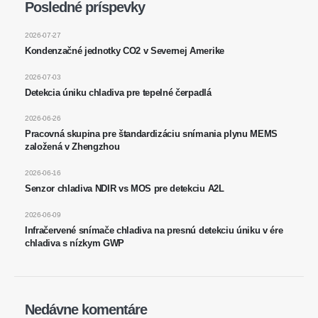
Posledné príspevky
Osloviť
: Č. 299 Jinsuo Road, National High-Tech Zone, Zhengzhou
2026-07-27
Doska
:
0086-371-67169097
Kondenzačné jednotky CO2 v Severnej Amerike
E -mail
:
cece@winsensor.com
2026-07-03
Whatsapp
: +
8618595618735
Detekcia úniku chladiva pre tepelné čerpadlá
Wechat
: 18569903598
2026-06-26
Pracovná skupina pre štandardizáciu snímania plynu MEMS
založená v Zhengzhou
2026-06-16
Senzor chladiva NDIR vs MOS pre detekciu A2L
2026-06-09
Wechat
Whatsapp
Infračervené snímače chladiva na presnú detekciu úniku v ére
chladiva s nízkym GWP
Horúce výrobky
R290 senzor
R454B senzor
Nedávne komentáre