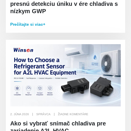
presnú detekciu úniku v ére chladiva s
nízkym GWP
Prečítajte si viac+
2. JÚNA 2026
SPRÁVCA
ŽIADNE KOMENTÁRE
Ako si vybrať snímač chladiva pre
zariadenie A2L HVAC