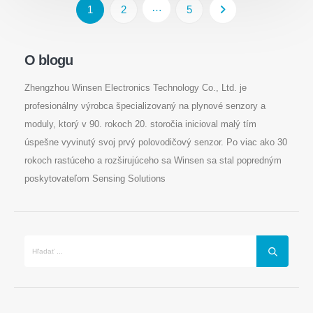
…
1
2
5
O blogu
Zhengzhou Winsen Electronics Technology Co., Ltd. je
profesionálny výrobca špecializovaný na plynové senzory a
moduly, ktorý v 90. rokoch 20. storočia inicioval malý tím
úspešne vyvinutý svoj prvý polovodičový senzor. Po viac ako 30
rokoch rastúceho a rozširujúceho sa Winsen sa stal popredným
poskytovateľom Sensing Solutions
Kontaktujte nás