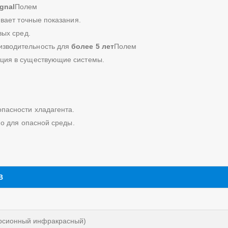
gnal
Полем
вает точные показания.
вых сред.
изводительность для
более 5 лет
Полем
ация в существующие системы.
опасности хладагента.
о для опасной среды.
B
ерсионный инфракрасный)