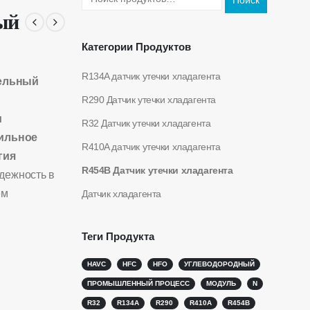
Поиск
ый
Категории Продуктов
R134A датчик утечки хладагента
ельный
R290 Датчик утечки хладагента
и
R32 Датчик утечки хладагента
бильное
R410A датчик утечки хладагента
гия
R454B Датчик утечки хладагента
дежность в
ем
Датчик хладагента
Теги Продукта
HAVC
HFC
HFO
УГЛЕВОДОРОДНЫЙ
ПРОМЫШЛЕННЫЙ ПРОЦЕСС
МОДУЛЬ
N
R32
R134A
R290
R410A
R454B