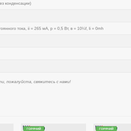
ез конденсации)
оянного тока, ii = 265 мА, p = 0,5 Вт, в = 10¼f, li = 0mh
м
ти, пожалуйста, свяжитесь с нами!
ГОРЯЧИЙ
ГОРЯЧИЙ