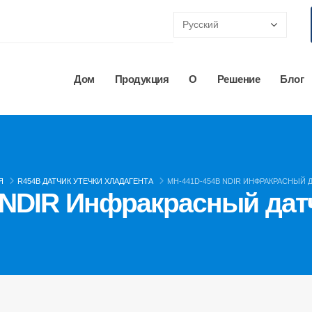
Дом
Продукция
О
Решение
Блог
Я
R454B ДАТЧИК УТЕЧКИ ХЛАДАГЕНТА
MH-441D-454B NDIR ИНФРАКРАСНЫЙ 
 NDIR Инфракрасный датч