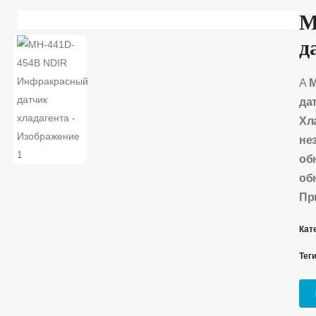
M
д
А
M
да
Хл
не
об
об
Пр
Кат
Тег