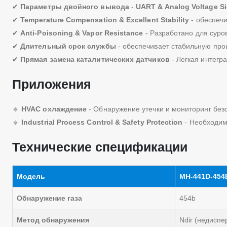
✔
Параметры двойного вывода
-
UART & Analog Voltage Si
✔
Temperature Compensation & Excellent Stability
- обеспечи
✔
Anti-Poisoning & Vapor Resistance
- Разработано для суро
✔
Длительный срок службы
- обеспечивает стабильную про
✔
Прямая замена каталитических датчиков
- Легкая интегр
Приложения
🔹
HVAC охлаждение
- Обнаружение утечки и мониторинг без
🔹
Industrial Process Control & Safety Protection
- Необходим
Технические спецификации
Модель
MH-441D-454
Обнаружение газа
454b
Метод обнаружения
Ndir (недисп