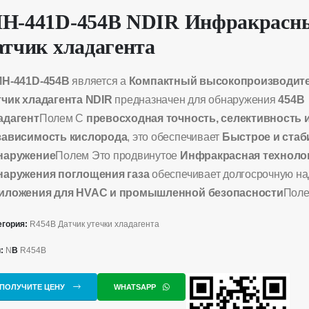
H-441D-454B NDIR Инфракрасн
атчик хладагента
H-441D-454B
является а
Компактный высокопроизводит
тчик хладагента NDIR
предназначен для обнаружения
454B
адагент
Полем С
превосходная точность, селективность 
зависимость кислорода
, это обеспечивает
Быстрое и ста
наружение
Полем Это продвинутое
Инфракрасная техноло
наружения поглощения газа
обеспечивает долгосрочную на
иложения для HVAC и промышленной безопасности
Пол
егория:
R454B Датчик утечки хладагента
и:
N
В
R454B
ПОЛУЧИТЕ ЦЕНУ
WHATSAPP