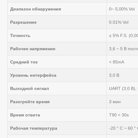
Диапазон обнаружения
0~ 5,00% Vol
Разрешение
0.01% Vol
Точность
± 5% F.S. (0,0
Рабочее напряжение
3,6 ~ 5 В пос
Средний ток
< 85mA
Уровень интерфейса
3,0 В.
Выходной сигнал
UART (3,0 В), 
Разогрейте время
3 мин
Время ответа
T90 < 30s
Рабочая температура
-20 ° C ~ 60 ° 