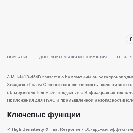
ОПИСАНИЕ
ДОПОЛНИТЕЛЬНАЯ ИНФОРМАЦИЯ
ОТЗЫВЫ
А
MH-441D-454B
является а
Компактный высокопроизводит
Хладагент
Полем С
превосходная точность, селективность
обнаружение
Полем Это продвинутое
Инфракрасная техноло
Приложения для HVAC и промышленной безопасности
Пол
Ключевые функции
✔
High Sensitivity & Fast Response
- Обнаружает эффективны