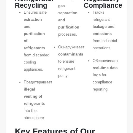
Recycling
Compliance
gas
Ensures safe
Tracks
separation
extraction
refrigerant
and
and
leakage and
purification
purification
emissions
processes.
of
from industrial
Обнаруживает
refrigerants
operations.
contaminants
from discarded
Обеспечивает
to ensure
cooling
real-time data
refrigerant
appliances.
logs
for
purity.
Предотвращает
compliance
illegal
reporting.
venting of
refrigerants
into the
atmosphere.
Key Features of Our