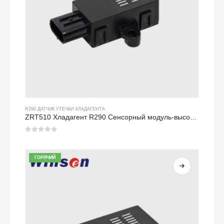
R290 ДАТЧИК УТЕЧКИ ХЛАДАГЕНТА
ZRT510 Хладагент R290 Сенсорный модуль-высокопроизводительный датчик хладагента NDIR
0
из 5
ГОРЯЧИЙ