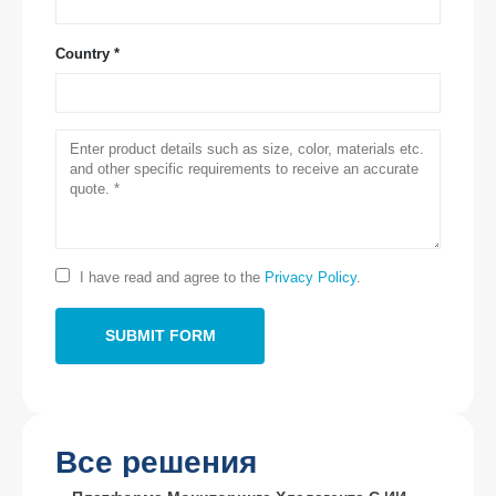
Country *
Связаться с нами
Адрес
: № 299 Jinsuo Road, Национальная высокотехнологичная зона,
Чжэнчжоу
Тел
:
0086-371-67169097
I have read and agree to the
Privacy Policy
.
Электронная почта
:
cece@winsensor.com
WhatsApp
: +
8618595618735
WeChat
: 18569903598
Все решения