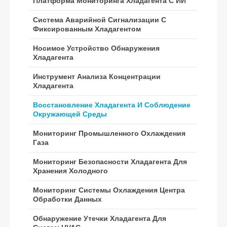
Платформа Мониторинга Хладагента С ИИ
Система Аварийной Сигнализации С
Фиксированным Хладагентом
WeChat
WhatsApp
Горячие продукты
Носимое Устройство Обнаружения
Хладагента
R290 Датчик
Инструмент Анализа Концентрации
R454B Датчик
Хладагента
R32 Датчик
Восстановление Хладагента И Соблюдение
Окружающей Среды
R410 Датчик
Мониторинг Промышленного Охлаждения
R454B Датчик
Газа
Наше решение
Мониторинг Безопасности Хладагента Для
Обнаружение утечки хладагента
Хранения Холодного
для систем HVAC
Мониторинг Системы Охлаждения Центра
Мониторинг хладагента холодной
Обработки Данных
цепи
Обнаружение Утечки Хладагента Для
Мониторинг системы охлаждения