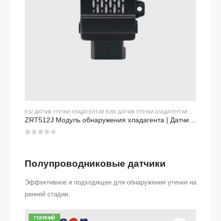
R32 ДАТЧИК УТЕЧКИ ХЛАДАГЕНТА
В
R290 ДАТЧИК УТЕЧКИ ХЛАДАГЕНТА
В
R454B ДАТЧИ
ZRT512J Модуль обнаружения хладагента | Датчик газа NDIR для R32, R454B, R290 | RS485 Communication
0
из 5
Полупроводниковые датчики
Эффективное и подходящее для обнаружения утечки на
ранней стадии.
ГОРЯЧИЙ