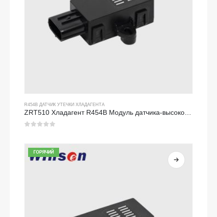
R454B ДАТЧИК УТЕЧКИ ХЛАДАГЕНТА
ZRT510 Хладагент R454B Модуль датчика-высокопроизводительный датчик хладагента NDIR
0
из 5
ГОРЯЧИЙ