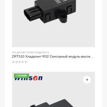
R32 ДАТЧИК УТЕЧКИ ХЛАДАГЕНТА
ZRT510 Хладагент R32 Сенсорный модуль-высокопроизводительный датчик хладагента NDIR
0
из 5
ГОРЯЧИЙ