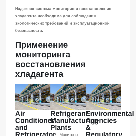
Надежная система мониторинга восстановления
хладагента необходима для соблюдения
экологических требований и эксплуатационной
безопасности.
Применение
мониторинга
восстановления
хладагента
Air
Refrigerant
Environmental
Conditioner
Manufacturing
Agencies
and
Plants
&
Refrigerator
Regulatory
Мониторы