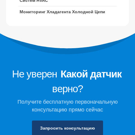
Систем HVAC
центра обработки данных
Мониторинг Хладагента Холодной Цепи
Мониторинг безопасности
хладагента для хранения
холодного
Мониторинг промышленного
охлаждения газа
Просмотреть больше
Подписывайтесь на нас
Не уверен
Какой датчик
верно?
Получите бесплатную первоначальную
консультацию прямо сейчас
Запросить консультацию
Винсен. © 2026. Все права защищены.