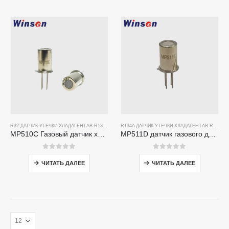
R32 ДАТЧИК УТЕЧКИ ХЛАДАГЕНТА
В
R134A ДАТЧИК УТЕЧКИ ХЛАДАГЕНТА
R134A ДАТЧИК УТЕЧКИ ХЛАДАГЕНТА
В
R290 ДАТЧИК УТЕЧ
В
R290 ДАТЧИК УТЕЧКИ ХЛАДАГЕНТА
MP510C Газовый датчик хладагента | Высокочувствительное обнаружение утечки Freon для R32, R134A, R410A, R290
MP511D датчик газового датчика хладагента-датчик на основе полупроводников для обнаружения утечки хладагента
0
из 5
0
из 5
ЧИТАТЬ ДАЛЕЕ
ЧИТАТЬ ДАЛЕЕ