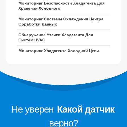
Мониторинг Безопасности Хладагента Для
Обнаружение утечки хладагента
Хранения Холодного
для систем HVAC
Мониторинг Системы Охлаждения Центра
Мониторинг хладагента холодной
Обработки Данных
цепи
Обнаружение Утечки Хладагента Для
Мониторинг системы охлаждения
Систем HVAC
центра обработки данных
Мониторинг Хладагента Холодной Цепи
Мониторинг безопасности
хладагента для хранения
холодного
Мониторинг промышленного
охлаждения газа
Просмотреть больше
Подписывайтесь на нас
Не уверен
Какой датчик
верно?