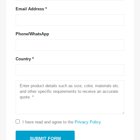
Email Address *
Phone/WhatsApp
Country *
Связаться с нами
Адрес
: № 299 Jinsuo Road, Национальная высокотехнологичная зона,
Чжэнчжоу
Тел
:
0086-371-67169097
I have read and agree to the
Privacy Policy
.
Электронная почта
:
cece@winsensor.com