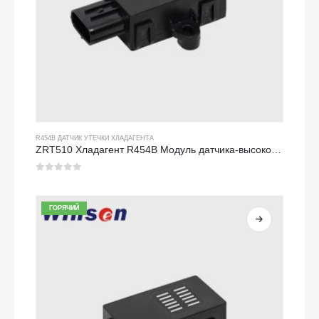
R454B ДАТЧИК УТЕЧКИ ХЛАДАГЕНТА
ZRT510 Хладагент R454B Модуль датчика-высокопроизводительный датчик хладагента NDIR
0
из 5
ГОРЯЧИЙ