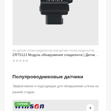
R32 ДАТЧИК УТЕЧКИ ХЛАДАГЕНТА
В
R290 ДАТЧИК УТЕЧКИ ХЛАДАГЕНТА
В
R454B ДАТЧИ
ZRT512J Модуль обнаружения хладагента | Датчик газа NDIR для R32, R454B, R290 | RS485 Communication
0
из 5
Полупроводниковые датчики
Эффективное и подходящее для обнаружения утечки на
ранней стадии.
ГОРЯЧИЙ