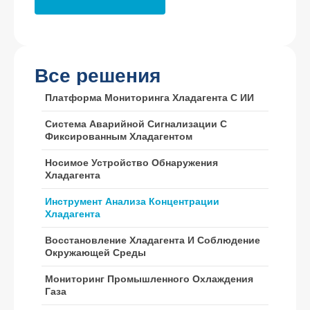
WhatsApp
: +
8618595618735
WeChat
: 18569903598
Все решения
Платформа Мониторинга Хладагента С ИИ
Система Аварийной Сигнализации С
Фиксированным Хладагентом
WeChat
WhatsApp
Горячие продукты
Носимое Устройство Обнаружения
Хладагента
R290 Датчик
Инструмент Анализа Концентрации
R454B Датчик
Хладагента
R32 Датчик
Восстановление Хладагента И Соблюдение
Окружающей Среды
R410 Датчик
Мониторинг Промышленного Охлаждения
R454B Датчик
Газа
Наше решение