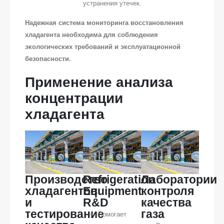
устранения утечек.
Надежная система мониторинга восстановления
хладагента необходима для соблюдения
экологических требований и эксплуатационной
безопасности.
Применение анализа
концентрации
хладагента
Производство
Refrigeration
Лаборатории
хладагентов
Equipment
контроля
и
R&D
качества
тестирование
газа
Помогает