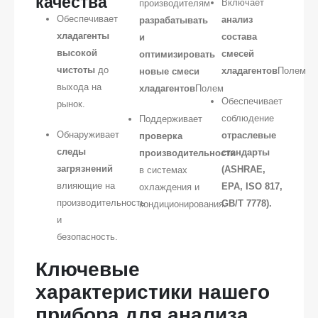
качества
Включает
производителям
Обеспечивает
анализ
разрабатывать
хладагенты
состава
и
высокой
смесей
оптимизировать
чистоты
до
хладагентов
Полем
новые смеси
выхода на
хладагентов
Полем
Обеспечивает
рынок.
соблюдение
Поддерживает
Обнаруживает
отраслевые
проверка
следы
стандарты
производительности
загрязнений
(ASHRAE,
в системах
влияющие на
EPA, ISO 817,
охлаждения и
производительность
GB/T 7778).
кондиционирования.
и
безопасность.
Ключевые
характеристики нашего
прибора для анализа