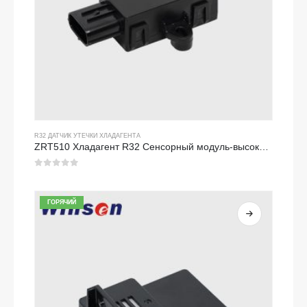
R32 ДАТЧИК УТЕЧКИ ХЛАДАГЕНТА
ZRT510 Хладагент R32 Сенсорный модуль-высокопроизводительный датчик хладагента NDIR
0
из 5
ГОРЯЧИЙ