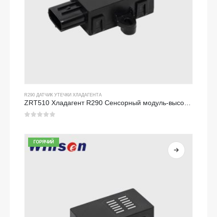
R290 ДАТЧИК УТЕЧКИ ХЛАДАГЕНТА
ZRT510 Хладагент R290 Сенсорный модуль-высокопроизводительный датчик хладагента NDIR
0
из 5
ГОРЯЧИЙ