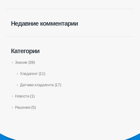
R454B Датчик
R32 Датчик
Недавние комментарии
R410 Датчик
R454B Датчик
Наше решение
Категории
Обнаружение утечки хладагента
Знание
(39)
для систем HVAC
Хладагент
(11)
Мониторинг хладагента холодной
Датчики хладагента
(17)
цепи
Новости
(1)
Мониторинг системы охлаждения
центра обработки данных
Решения
(5)
Мониторинг безопасности
хладагента для хранения
холодного