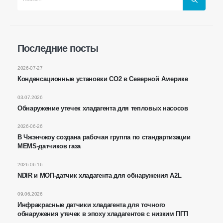
Связаться с нами
Адрес
: № 299 Jinsuo Road, Национальная высокотехнологичная зона,
Чжэнчжоу
Последние посты
Тел
:
0086-371-67169097
2026-07-27
Электронная почта
:
cece@winsensor.com
Конденсационные установки CO2 в Северной Америке
WhatsApp
: +
8618595618735
03.07.2026
Обнаружение утечек хладагента для тепловых насосов
WeChat
: 18569903598
2026-06-26
В Чжэнчжоу создана рабочая группа по стандартизации
MEMS-датчиков газа
2026-06-16
NDIR и МОП-датчик хладагента для обнаружения A2L
WeChat
WhatsApp
09.06.2026
Горячие продукты
Инфракрасные датчики хладагента для точного
обнаружения утечек в эпоху хладагентов с низким ПГП
R290 Датчик