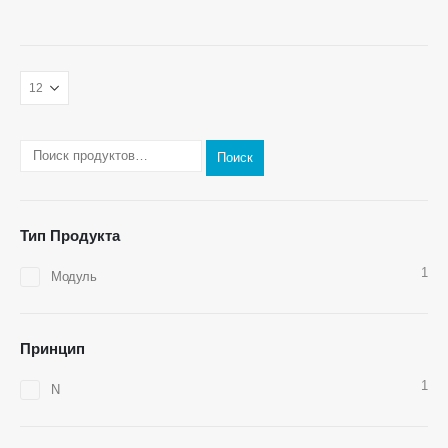
Связаться с нами
Адрес
: № 299 Jinsuo Road, Национальная высокотехнологичная зона,
Чжэнчжоу
Тел
:
0086-371-67169097
Поиск
Электронная почта
:
cece@winsensor.com
WhatsApp
: +
8618595618735
Тип Продукта
WeChat
: 18569903598
1
Модуль
Принцип
1
N
WeChat
WhatsApp