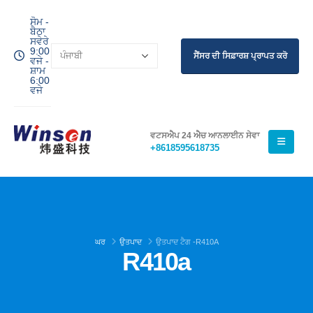
ਸੋਮ -
ਬੈਠਾ
ਸਵੇਰੇ
9:00
ਸੈਂਸਰ ਦੀ ਸਿਫ਼ਾਰਸ਼ ਪ੍ਰਾਪਤ ਕਰੋ
ਵਜੇ -
ਸ਼ਾਮ
6:00
ਵਜੇ
ਵਟਸਐਪ 24 ਐਚ ਆਨਲਾਈਨ ਸੇਵਾ
+8618595618735
ਘਰ
ਉਤਪਾਦ
ਉਤਪਾਦ ਟੈਗ -
R410A
R410a