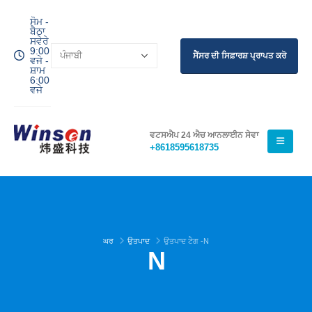
ਸੋਮ -
ਬੈਠਾ
ਸਵੇਰੇ
9:00
ਸੈਂਸਰ ਦੀ ਸਿਫ਼ਾਰਸ਼ ਪ੍ਰਾਪਤ ਕਰੋ
ਵਜੇ -
ਸ਼ਾਮ
6:00
ਵਜੇ
ਵਟਸਐਪ 24 ਐਚ ਆਨਲਾਈਨ ਸੇਵਾ
+8618595618735
ਘਰ
ਉਤਪਾਦ
ਉਤਪਾਦ ਟੈਗ -
N
N