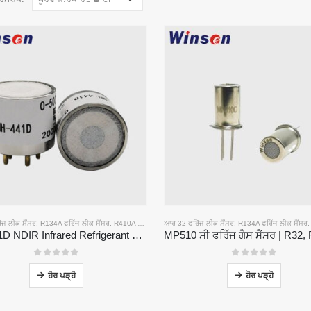
ਜ ਲੀਕ ਸੈਂਸਰ
,
R134A ਫਰਿੱਜ ਲੀਕ ਸੈਂਸਰ
,
R410A ਫਰਿੱਜ ਫਰਿੱਜ INGE ਸੈਂਸਰ
ਆਰ 32 ਫਰਿੱਜ ਲੀਕ ਸੈਂਸਰ
,
R454B ਫਰਿੱਜ ਫਰਿੱਜ ਨੂੰ ਸੈਂਸਰ
,
R134A ਫਰਿੱਜ ਲੀਕ ਸੈਂਸਰ
MH-441D NDIR Infrared Refrigerant Sensor | High Sensitivity | HVAC & Industrial Safety | Long Lifespan
0
5 ਵਿਚੋਂ
0
5 ਵਿਚੋਂ
ਹੋਰ ਪੜ੍ਹੋ
ਹੋਰ ਪੜ੍ਹੋ