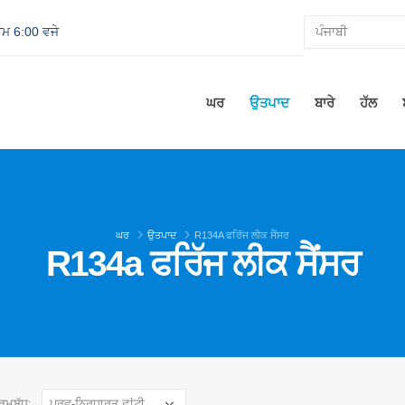
਼ਾਮ 6:00 ਵਜੇ
ਘਰ
ਉਤਪਾਦ
ਬਾਰੇ
ਹੱਲ
ਘਰ
ਉਤਪਾਦ
R134A ਫਰਿੱਜ ਲੀਕ ਸੈਂਸਰ
R134a ਫਰਿੱਜ ਲੀਕ ਸੈਂਸਰ
੍ਰਮਬੱਧ: