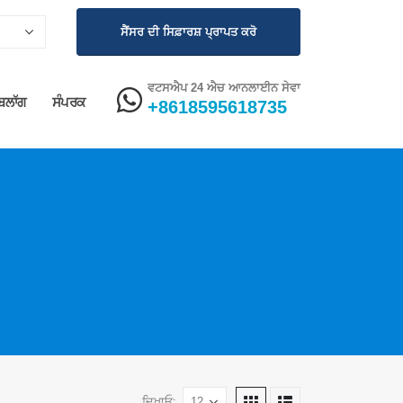
ਸੈਂਸਰ ਦੀ ਸਿਫ਼ਾਰਸ਼ ਪ੍ਰਾਪਤ ਕਰੋ
ਵਟਸਐਪ 24 ਐਚ ਆਨਲਾਈਨ ਸੇਵਾ
ਬਲਾੱਗ
ਸੰਪਰਕ
+8618595618735
ਦਿਖਾਓ: