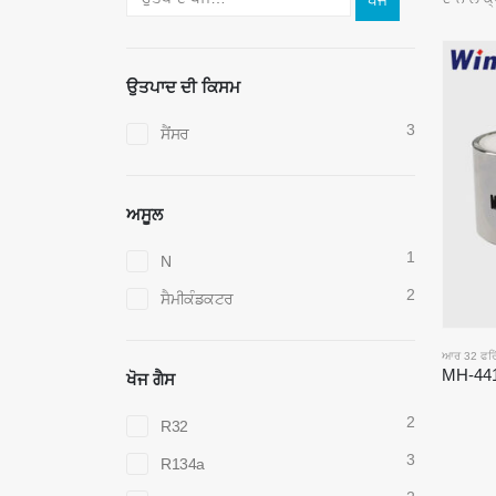
ਖੋਜ
ਉਤਪਾਦ ਦੀ ਕਿਸਮ
3
ਸੈਂਸਰ
ਅਸੂਲ
1
N
2
ਸੈਮੀਕੰਡਕਟਰ
ਆਰ 32 ਫਰਿੱ
ਖੋਜ ਗੈਸ
2
R32
3
R134a