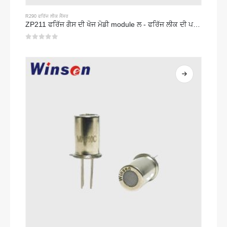
R290 ਫਰਿੱਜ ਲੀਕ ਸੈਂਸਰ
ZP211 ਫਰਿੱਜ ਗੈਸ ਦੀ ਖੋਜ ਮੋਡੀ module ਲ - ਫਰਿੱਜ ਲੀਕ ਦੀ ਪਛਾਣ ਲਈ ਉੱਚ-ਸੰਵੇਦਨਸ਼ੀਲਤਾ ਸੈਂਸਰ
0
5 ਵਿਚੋਂ