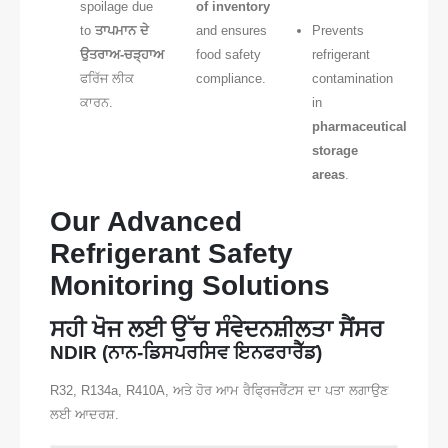
spoilage due
of inventory
to
ਤਾਪਮਾਨ ਦੇ
and ensures
Prevents
ਉਤਰਾਅ-ਚੜ੍ਹਾਅ
food safety
refrigerant
ਫਰਿੱਜ ਲੀਕ
compliance.
contamination
ਕਾਰਨ.
in
pharmaceutical
storage
areas
.
Our Advanced
Refrigerant Safety
Monitoring Solutions
ਸਹੀ ਖੋਜ ਲਈ ਉੱਚ ਸੰਵੇਦਨਸ਼ੀਲਤਾ ਸੈਂਸਰ
NDIR (ਨਾਨ-ਡਿਸਪਰਸਿਵ ਇਨਫਰਾਰੈੱਡ)
R32, R134a, R410A, ਅਤੇ ਹੋਰ ਆਮ ਰੈਫ੍ਰਿਜਰੈਂਟਸ ਦਾ ਪਤਾ ਲਗਾਉਣ
ਲਈ ਆਦਰਸ਼.