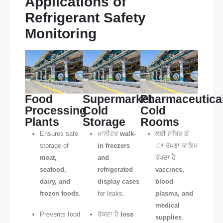
Applications of
Refrigerant Safety
Monitoring
Food
Supermarket
Pharmaceutica
Processing
Cold
Cold
Plants
Storage
Rooms
Ensures safe
ਮਾਨੀਟਰ
walk-
ਲਈ ਸਥਿਰ ਠੰ
storage of
in freezers
.ਾ ਰੱਖਣਾ ਕਾਇਮ
meat,
and
ਰੱਖਦਾ ਹੈ
seafood,
refrigerated
vaccines,
dairy, and
display cases
blood
frozen foods
.
for leaks.
plasma, and
medical
Prevents food
ਰੋਕਦਾ ਹੈ
loss
supplies
.