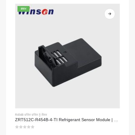
ਗਰਮ
R454B ਫਰਿੱਜ ਫਰਿੱਜ ਨੂੰ ਸੈਂਸਰ
ZRT512C-R454B-4-TI Refrigerant Sensor Module | NDIR Technology for HVAC & Industrial Safety Monitoring
0
5 ਵਿਚੋਂ