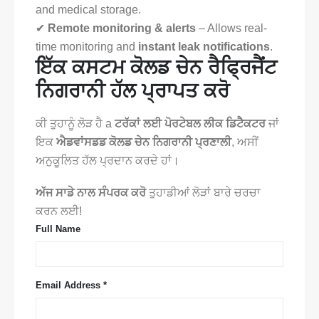
and medical storage.
✔
Remote monitoring & alerts
– Allows real-
time monitoring and
instant leak notifications
.
ਇੱਕ ਕਸਟਮ ਕੋਲਡ ਚੇਨ ਰੈਫ੍ਰਿਜੈਂਟ
ਨਿਗਰਾਨੀ ਹੱਲ ਪ੍ਰਾਪਤ ਕਰੋ
ਕੀ ਤੁਹਾਨੂੰ ਲੋੜ ਹੈ a
ਟਰੱਕਾਂ ਲਈ ਪੋਰਟੇਬਲ ਲੀਕ ਡਿਟੈਕਟਰ
ਜਾਂ
ਇਕ
ਐਡਵਾਂਸਡਡ ਕੋਲਡ ਚੇਨ ਨਿਗਰਾਨੀ ਪ੍ਰਣਾਲੀ
, ਅਸੀਂ
ਅਨੁਕੂਲਿਤ ਹੱਲ ਪ੍ਰਦਾਨ ਕਰਦੇ ਹਾਂ।
ਅੱਜ ਸਾਡੇ ਨਾਲ ਸੰਪਰਕ ਕਰੋ
ਤੁਹਾਡੀਆਂ ਲੋੜਾਂ ਬਾਰੇ ਚਰਚਾ
ਕਰਨ ਲਈ!
Full Name
Email Address *