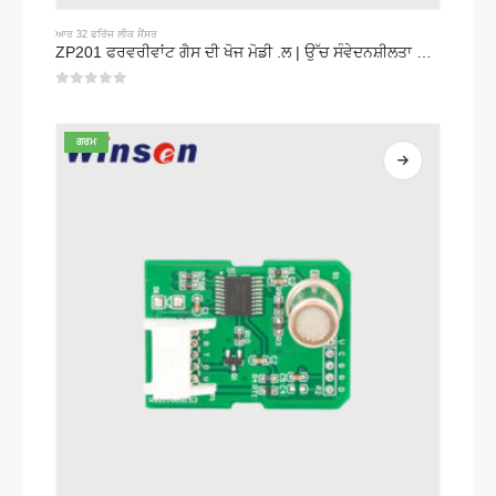
ਆਰ 32 ਫਰਿੱਜ ਲੀਕ ਸੈਂਸਰ
ZP201 ਫਰਵਰੀਵਾਂਟ ਗੈਸ ਦੀ ਖੋਜ ਮੋਡੀ .ਲ | ਉੱਚ ਸੰਵੇਦਨਸ਼ੀਲਤਾ R32 ਲੀਕ ਸੈਂਸਰ
0
5 ਵਿਚੋਂ
ਗਰਮ