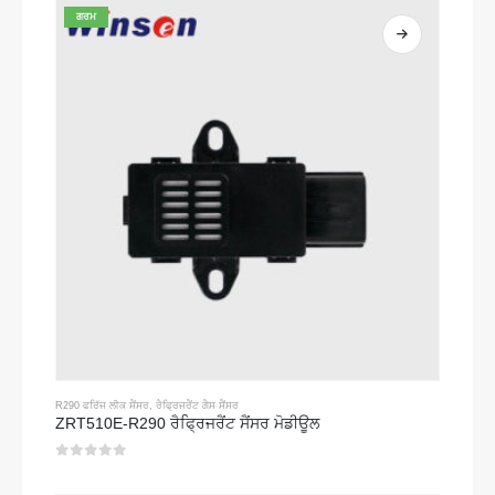
ਗਰਮ
R290 ਫਰਿੱਜ ਲੀਕ ਸੈਂਸਰ
,
ਰੈਫ੍ਰਿਜਰੈਂਟ ਗੈਸ ਸੈਂਸਰ
ZRT510E-R290 ਰੈਫ੍ਰਿਜਰੈਂਟ ਸੈਂਸਰ ਮੋਡੀਊਲ
0
5 ਵਿਚੋਂ