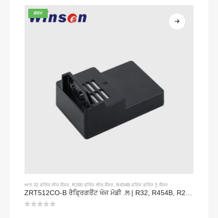
ਗਰਮ
ਆਰ 32 ਫਰਿੱਜ ਲੀਕ ਸੈਂਸਰ
,
R290 ਫਰਿੱਜ ਲੀਕ ਸੈਂਸਰ
,
R454B ਫਰਿੱਜ ਫਰਿੱਜ ਨੂੰ ਸੈਂਸਰ
ZRT512CO-B ਰੈਫ੍ਰਿਗਰੈਂਟ ਖੋਜ ਮੋਡੀ .ਲ | R32, R454B, R290 ਲਈ ਘੱਟ ਵੋਲਟੇਜ ਐਨਡੀਆਰ ਗੈਸ ਸੈਂਸਰ
0
5 ਵਿਚੋਂ