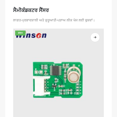
ਸੈਮੀਕੰਡਕਟਰ ਸੈਂਸਰ
ਲਾਗਤ-ਪ੍ਰਭਾਵਸ਼ਾਲੀ ਅਤੇ ਸ਼ੁਰੂਆਤੀ-ਪੜਾਅ ਲੀਕ ਖੋਜ ਲਈ ਢੁਕਵਾਂ।
ਗਰਮ