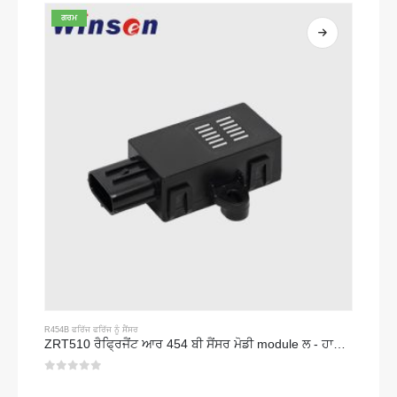
ਗਰਮ
R454B ਫਰਿੱਜ ਫਰਿੱਜ ਨੂੰ ਸੈਂਸਰ
ZRT510 ਰੈਫ੍ਰਿਜੈਂਟ ਆਰ 454 ਬੀ ਸੈਂਸਰ ਮੋਡੀ module ਲ - ਹਾਈ-ਪਰਫਾਰਮੈਂਸ ਐਨਡੀਆਰ ਫਰਿੱਜ ਸੈਂਸਰ
0
5 ਵਿਚੋਂ