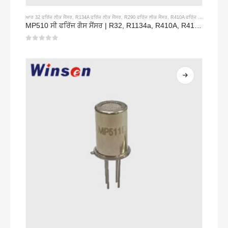
ਆਰ 32 ਫਰਿੱਜ ਲੀਕ ਸੈਂਸਰ
,
R134A ਫਰਿੱਜ ਲੀਕ ਸੈਂਸਰ
,
R290 ਫਰਿੱਜ ਲੀਕ ਸੈਂਸਰ
,
R410A ਫਰਿੱਜ ਫਰਿੱਜ INGE ਸੈਂਸਰ
MP510 ਸੀ ਫਰਿੱਜ ਗੈਸ ਸੈਂਸਰ | R32, R1134a, R410A, R410A, R410A, REN190 ਲਈ ਉੱਚ-ਸੰਵੇਦਨਸ਼ੀਲਤਾ Freon Leak ਖੋਜ
0
5 ਵਿਚੋਂ