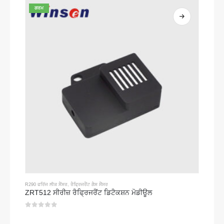
ਗਰਮ
R290 ਫਰਿੱਜ ਲੀਕ ਸੈਂਸਰ
,
ਰੈਫ੍ਰਿਜਰੈਂਟ ਗੈਸ ਸੈਂਸਰ
ZRT512 ਸੀਰੀਜ਼ ਰੈਫ੍ਰਿਜਰੈਂਟ ਡਿਟੈਕਸ਼ਨ ਮੋਡੀਊਲ
0
5 ਵਿਚੋਂ