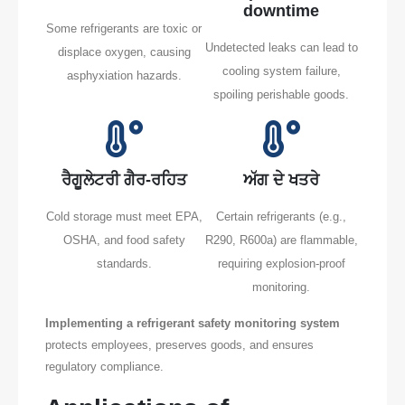
downtime
Some refrigerants are toxic or
Undetected leaks can lead to
displace oxygen, causing
cooling system failure,
asphyxiation hazards.
spoiling perishable goods.
ਰੈਗੂਲੇਟਰੀ ਗੈਰ-ਰਹਿਤ
ਅੱਗ ਦੇ ਖਤਰੇ
Cold storage must meet EPA,
Certain refrigerants (e.g.,
OSHA, and food safety
R290, R600a) are flammable,
standards.
requiring explosion-proof
monitoring.
Implementing a refrigerant safety monitoring system
protects employees, preserves goods, and ensures
regulatory compliance.