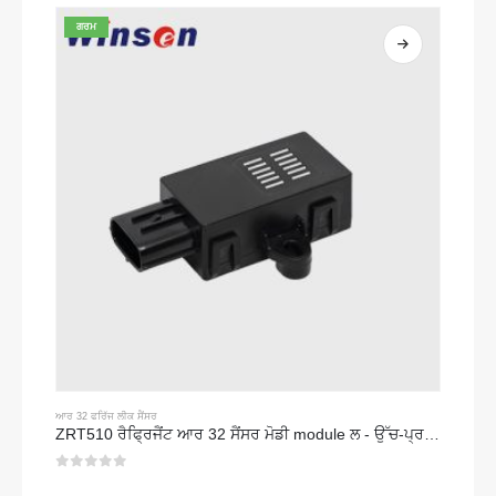
ਗਰਮ
ਆਰ 32 ਫਰਿੱਜ ਲੀਕ ਸੈਂਸਰ
ZRT510 ਰੈਫ੍ਰਿਜੈਂਟ ਆਰ 32 ਸੈਂਸਰ ਮੋਡੀ module ਲ - ਉੱਚ-ਪ੍ਰਦਰਸ਼ਨ ਨਾਡਿਰ ਰੈਫ੍ਰਿਜੈਂਟ ਸੈਂਸਰ
0
5 ਵਿਚੋਂ