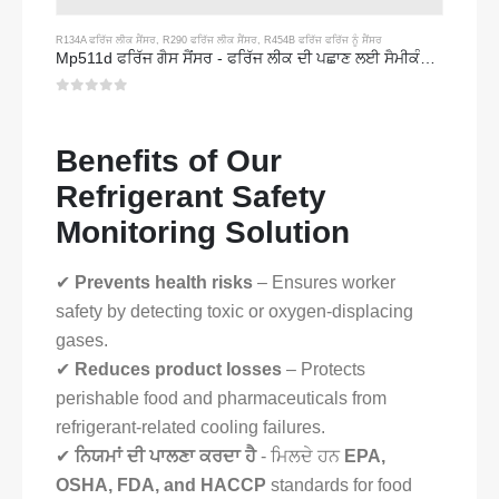
R134A ਫਰਿੱਜ ਲੀਕ ਸੈਂਸਰ
,
R290 ਫਰਿੱਜ ਲੀਕ ਸੈਂਸਰ
,
R454B ਫਰਿੱਜ ਫਰਿੱਜ ਨੂੰ ਸੈਂਸਰ
Mp511d ਫਰਿੱਜ ਗੈਸ ਸੈਂਸਰ - ਫਰਿੱਜ ਲੀਕ ਦੀ ਪਛਾਣ ਲਈ ਸੈਮੀਕੰਡਕਟਰ ਅਧਾਰਤ ਸੈਂਸਰ
0
5 ਵਿਚੋਂ
Benefits of Our
Refrigerant Safety
Monitoring Solution
✔
Prevents health risks
– Ensures worker
safety by detecting toxic or oxygen-displacing
gases.
✔
Reduces product losses
– Protects
perishable food and pharmaceuticals from
refrigerant-related cooling failures.
✔
ਨਿਯਮਾਂ ਦੀ ਪਾਲਣਾ ਕਰਦਾ ਹੈ
- ਮਿਲਦੇ ਹਨ
EPA,
OSHA, FDA, and HACCP
standards for food