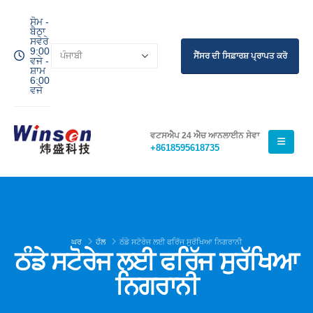
ਸੋਮ -
ਬੈਠਾ
ਸਵੇਰੇ
9:00
ਸੈਂਸਰ ਦੀ ਸਿਫ਼ਾਰਸ਼ ਪ੍ਰਾਪਤ ਕਰੋ
ਵਜੇ -
ਸ਼ਾਮ
6:00
ਵਜੇ
ਵਟਸਐਪ 24 ਐਚ ਆਨਲਾਈਨ ਸੇਵਾ
+8618595618735
ਘਰ
ਹੱਲ
ਠੰਡੇ ਸਟੋਰੇਜ ਲਈ ਫਰਿੱਜ ਸੁਰੱਖਿਆ ਨਿਗਰਾਨੀ
ਠੰਡੇ ਸਟੋਰੇਜ ਲਈ ਫਰਿੱਜ ਸੁਰੱਖਿਆ
ਨਿਗਰਾਨੀ