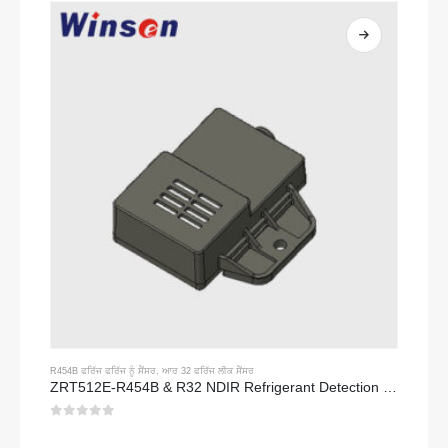
R454B ਫਰਿੱਜ ਫਰਿੱਜ ਨੂੰ ਸੈਂਸਰ
,
ਆਰ 32 ਫਰਿੱਜ ਲੀਕ ਸੈਂਸਰ
ZRT512E-R454B & R32 NDIR Refrigerant Detection Module, RS485 HVAC Sensor, UL/IEC Certified
0
5 ਵਿਚੋਂ