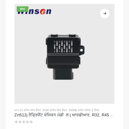
ਗਰਮ
ਆਰ 32 ਫਰਿੱਜ ਲੀਕ ਸੈਂਸਰ
,
R290 ਫਰਿੱਜ ਲੀਕ ਸੈਂਸਰ
,
R454B ਫਰਿੱਜ ਫਰਿੱਜ ਨੂੰ ਸੈਂਸਰ
Zrt512j ਰੈਫ੍ਰਿਜੈਂਟ ਖੋਜਿਕਨ ਮੋਡੀ .ਲ | ਆਰਡੀਆਰ, R32, R454B, R290 ਲਈ ਐਨਡੀਆਰ ਗੈਸ ਸੈਂਸਰ | Rs45 ਵਿੱਚ ਸੰਚਾਰ
0
5 ਵਿਚੋਂ