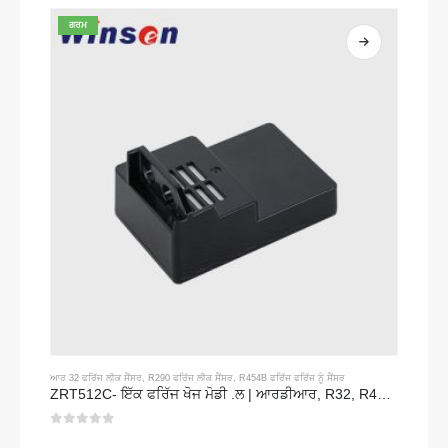
ਗਰਮ
ਆਰ 32 ਫਰਿੱਜ ਲੀਕ ਸੈਂਸਰ
,
R290 ਫਰਿੱਜ ਲੀਕ ਸੈਂਸਰ
,
R454B ਫਰਿੱਜ ਫਰਿੱਜ ਨੂੰ ਸੈਂਸਰ
ZRT512C- ਇੱਕ ਫਰਿੱਜ ਖੋਜ ਮੋਡੀ .ਲ | ਆਰਡੀਆਰ, R32, R454B, R290 ਲਈ ਐਨਡੀਆਰ ਗੈਸ ਸੈਂਸਰ | ਵਾਈਡ ਵੋਲਟੇਜ ਬਿਜਲੀ ਸਪਲਾਈ
0
5 ਵਿਚੋਂ