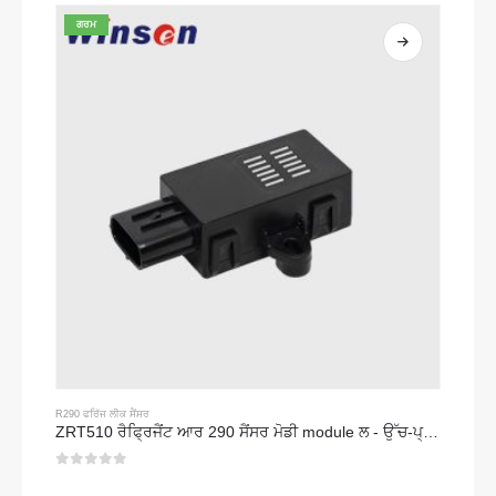
ਗਰਮ
R290 ਫਰਿੱਜ ਲੀਕ ਸੈਂਸਰ
ZRT510 ਰੈਫ੍ਰਿਜੈਂਟ ਆਰ 290 ਸੈਂਸਰ ਮੋਡੀ module ਲ - ਉੱਚ-ਪ੍ਰਦਰਸ਼ਨ ਨਾਡਿਰ ਫਰਿੱਜ ਸੈਂਸਰ
0
5 ਵਿਚੋਂ