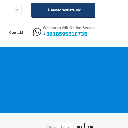
Få sensoranbefaling
WhatsApp 24h Online Service
g
Kontakt
+8618595618735
Vise: