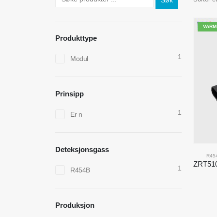
Søk
VARM
Produkttype
1
Modul
Prinsipp
1
Er n
Deteksjonsgass
R45
1
R454B
Produksjon