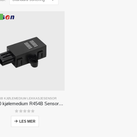
4B KJØLEMEDIUM LEKKASJESENSOR
ZRT510 kjølemedium R454B Sensormodul-Høyt ytelse NDIR kjølemediumsensor
0
av 5
LES MER