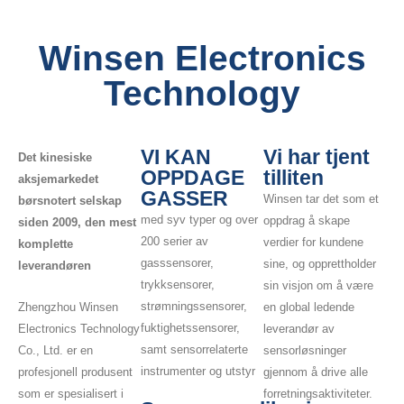
Winsen Electronics
Technology
VI KAN
Vi har tjent
Det kinesiske
OPPDAGE
tilliten
aksjemarkedet
GASSER
Winsen tar det som et
børsnotert selskap
med syv typer og over
oppdrag å skape
siden 2009, den mest
200 serier av
verdier for kundene
komplette
gasssensorer,
sine, og opprettholder
leverandøren
trykksensorer,
sin visjon om å være
strømningssensorer,
en global ledende
Zhengzhou Winsen
fuktighetssensorer,
leverandør av
Electronics Technology
samt sensorrelaterte
sensorløsninger
Co., Ltd. er en
instrumenter og utstyr
gjennom å drive alle
profesjonell produsent
forretningsaktiviteter.
som er spesialisert i