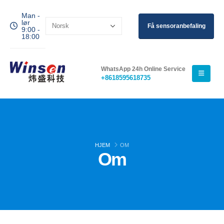
Man -
lør
Få sensoranbefaling
9:00 -
18:00
WhatsApp 24h Online Service
+8618595618735
HJEM
OM
Om