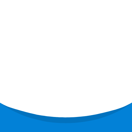
R454B sensor
R32 sensor
R410 sensor
R454B sensor
Vår løsning
Kjølemediums lekkasjedeteksjon for
HVAC -systemer
Kaldkjeden kjølemediumovervåking
Datasenterkjølingssystemovervåking
Kjølemediumsikkerhetsovervåking for
kjølerom
Industriell kjølegassovervåking
Se mer
Følg oss