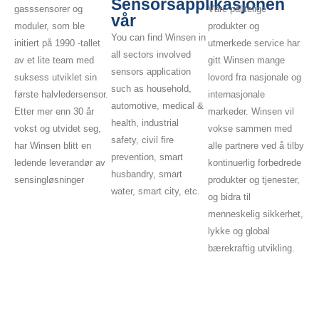
Sensorsapplikasjonen
Våre pålitelige
gasssensorer og
vår
produkter og
moduler, som ble
You can find Winsen in
utmerkede service har
initiert på 1990 -tallet
all sectors involved
gitt Winsen mange
av et lite team med
sensors application
lovord fra nasjonale og
suksess utviklet sin
such as household,
internasjonale
første halvledersensor.
automotive, medical &
markeder. Winsen vil
Etter mer enn 30 år
health, industrial
vokse sammen med
vokst og utvidet seg,
safety, civil fire
alle partnere ved å tilby
har Winsen blitt en
prevention, smart
kontinuerlig forbedrede
ledende leverandør av
husbandry, smart
produkter og tjenester,
sensingløsninger
water, smart city, etc.
og bidra til
menneskelig sikkerhet,
lykke og global
bærekraftig utvikling.