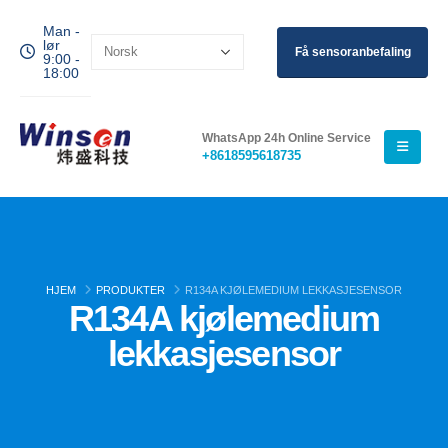
Man -
lør
Få sensoranbefaling
9:00 -
18:00
WhatsApp 24h Online Service
+8618595618735
HJEM
PRODUKTER
R134A KJØLEMEDIUM LEKKASJESENSOR
R134A kjølemedium
lekkasjesensor