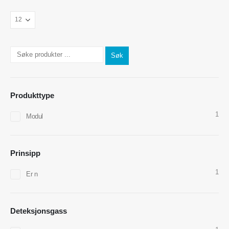
Kontakt oss
Søk
Adresse
: No.299 Jinsuo Road, National High-Tech Zone, Zhengzhou
Tlf
:
0086-371-67169097
Produkttype
E -post
:
cece@winsensor.com
1
Modul
WhatsApp
: +
8618595618735
WeChat
: 18569903598
Prinsipp
1
Er n
Deteksjonsgass