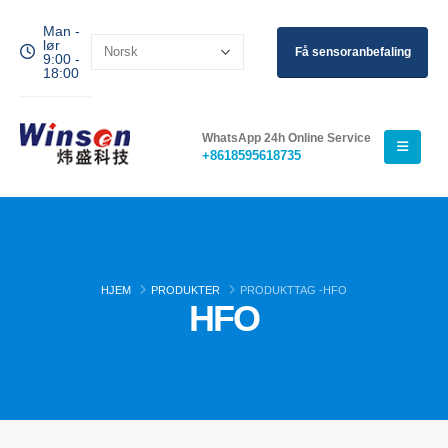
Man -
lør
Få sensoranbefaling
9:00 -
18:00
WhatsApp 24h Online Service
+8618595618735
HJEM
PRODUKTER
PRODUKTTAG -
HFO
HFO