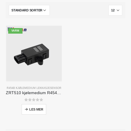
VARM
R454B KJØLEMEDIUM LEKKASJESENSOR
ZRT510 kjølemedium R454B Sensormodul-Høyt ytelse NDIR kjølemediumsensor
0
av 5
LES MER