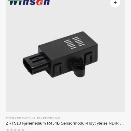
R454B KJØLEMEDIUM LEKKASJESENSOR
ZRT510 kjølemedium R454B Sensormodul-Høyt ytelse NDIR kjølemediumsensor