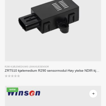
R290 KJØLEMEDIUMS LEKKASJESENSOR
ZRT510 kjølemedium R290 sensormodul-Høy ytelse NDIR-kjølemediumsensor
0
av 5
VARM