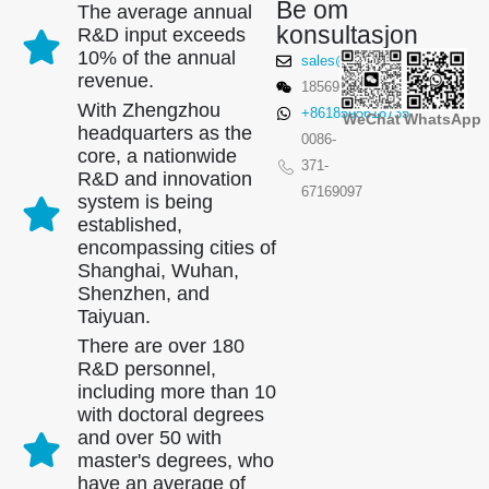
Be om
The average annual
konsultasjon
R&D input exceeds
10% of the annual
sales@winsensor.com
revenue.
18569903598
With Zhengzhou
+8618595618735
WeChat
WhatsApp
headquarters as the
0086-
core, a nationwide
371-
R&D and innovation
67169097
system is being
established,
encompassing cities of
Shanghai, Wuhan,
Shenzhen, and
Taiyuan.
There are over 180
R&D personnel,
including more than 10
with doctoral degrees
and over 50 with
master's degrees, who
have an average of