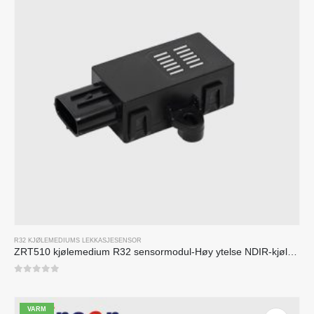
R32 KJØLEMEDIUMS LEKKASJESENSOR
ZRT510 kjølemedium R32 sensormodul-Høy ytelse NDIR-kjølemediumsensor
0
av 5
VARM