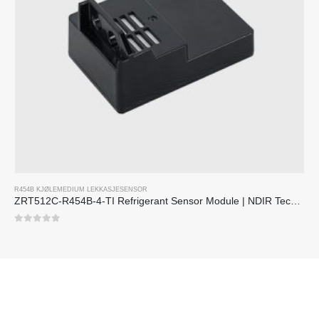
R454B KJØLEMEDIUM LEKKASJESENSOR
ZRT512C-R454B-4-TI Refrigerant Sensor Module | NDIR Technology for HVAC & Industrial Safety Monitoring
0
av 5