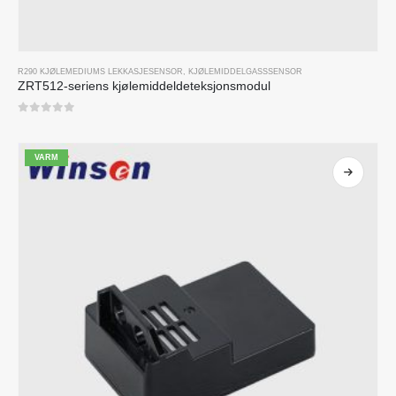
R290 KJØLEMEDIUMS LEKKASJESENSOR
,
KJØLEMIDDELGASSSENSOR
ZRT512-seriens kjølemiddeldeteksjonsmodul
0
av 5
VARM