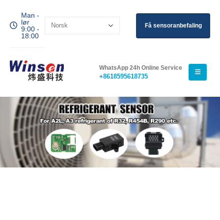
Man -
lør
Få sensoranbefaling
9:00 -
18:00
WhatsApp 24h Online Service
+8618595618735