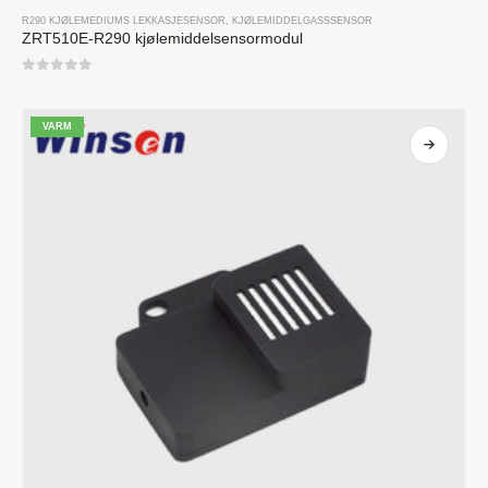
R290 KJØLEMEDIUMS LEKKASJESENSOR
,
KJØLEMIDDELGASSSENSOR
ZRT510E-R290 kjølemiddelsensormodul
0
av 5
VARM