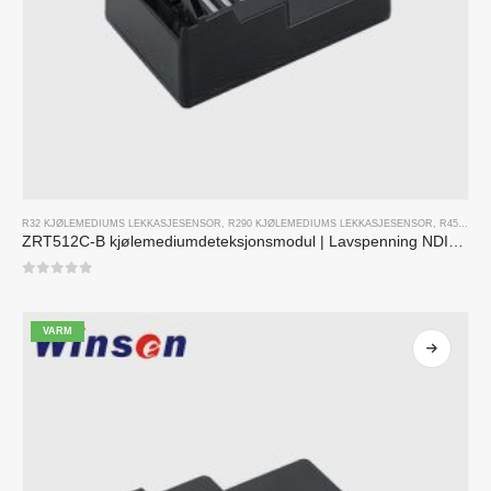
R32 KJØLEMEDIUMS LEKKASJESENSOR
,
R290 KJØLEMEDIUMS LEKKASJESENSOR
,
R454B KJØLEMEDIUM LEKKASJESENSOR
ZRT512C-B kjølemediumdeteksjonsmodul | Lavspenning NDIR -gasssensor for R32, R454B, R290
0
av 5
VARM