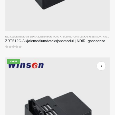
R32 KJØLEMEDIUMS LEKKASJESENSOR
,
R290 KJØLEMEDIUMS LEKKASJESENSOR
,
R454B KJØLEMEDIUM LEKKASJESENSOR
ZRT512C-A kjølemediumdeteksjonsmodul | NDIR -gasssensor for R32, R454B, R290 | Bred spenningsstrømforsyning
0
av 5
VARM