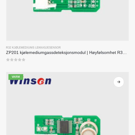
R32 KJØLEMEDIUMS LEKKASJESENSOR
ZP201 kjølemediumgassdeteksjonsmodul | Høyfølsomhet R32 lekkasjesensor
0
av 5
VARM