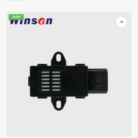
0
av 5
VARM