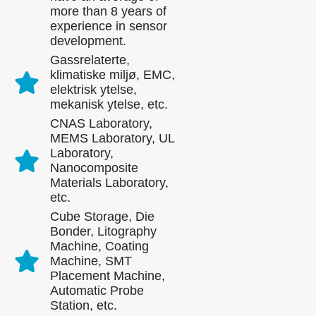
more than 8 years of
experience in sensor
development.
Gassrelaterte,
klimatiske miljø, EMC,
elektrisk ytelse,
mekanisk ytelse, etc.
CNAS Laboratory,
MEMS Laboratory, UL
Laboratory,
Nanocomposite
Materials Laboratory,
etc.
Cube Storage, Die
Bonder, Litography
Machine, Coating
Kontakt oss
Machine, SMT
Placement Machine,
Adresse
: No.299 Jinsuo Road, National High-Tech Zone, Zhengzhou
Automatic Probe
Station, etc.
Tlf
:
0086-371-67169097