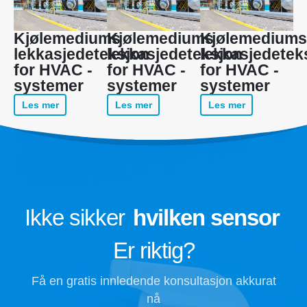
Kjølemediums
Kjølemediums
Kjølemediums
lekkasjedeteksjon
lekkasjedeteksjon
lekkasjedetek
for HVAC -
for HVAC -
for HVAC -
systemer
systemer
systemer
Les mer
Les mer
Les mer
Ikke sikker
hvilken sensor
Er riktig?
Få en gratis innledende konsultasjon akkurat
nå