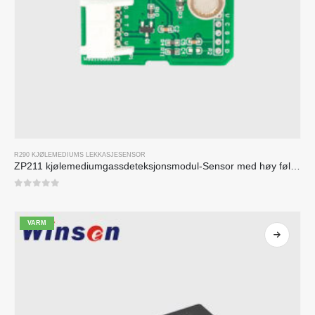
R290 KJØLEMEDIUMS LEKKASJESENSOR
ZP211 kjølemediumgassdeteksjonsmodul-Sensor med høy følsomhet for deteksjon av kjølemedium lekkasje
0
av 5
VARM