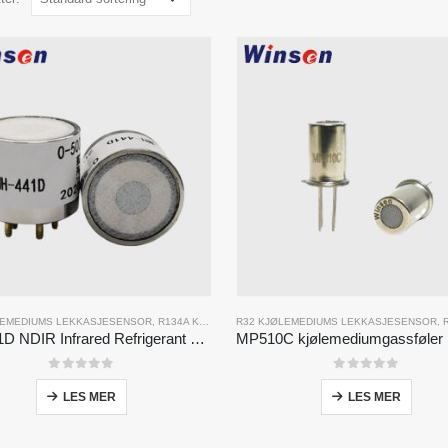
LEMEDIUMS LEKKASJESENSOR
,
R134A KJØLEMEDIUM LEKKASJESENSOR
R32 KJØLEMEDIUMS LEKKASJESENSOR
,
R410A KJØLEM
,
R13
MH-441D NDIR Infrared Refrigerant Sensor | High Sensitivity | HVAC & Industrial Safety | Long Lifespan
0
av 5
0
av 5
LES MER
LES MER