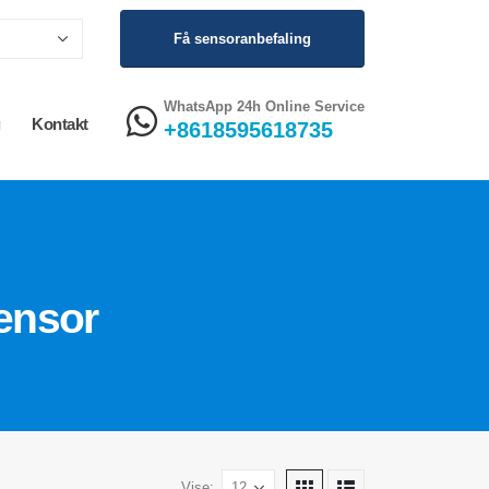
Få sensoranbefaling
WhatsApp 24h Online Service
g
Kontakt
+8618595618735
ensor
Vise: