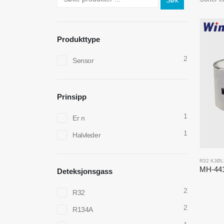
Søk
Produkttype
2
Sensor
Prinsipp
1
Er n
1
Halvleder
R32 KJØ
Deteksjonsgass
2
R32
2
R134A