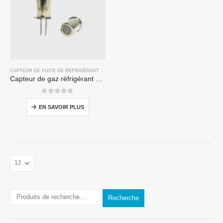
CAPTEUR DE FUITE DE RÉFRIGÉRANT R32
,
CAPTEUR DE FUITE DE RÉFRIGÉRANT R134A
,
C
Capteur de gaz réfrigérant MP510C | Détection de fuite de freon à haute sensibilité pour R32, R134A, R410A, R290
0
sur 5
EN SAVOIR PLUS
Recherche