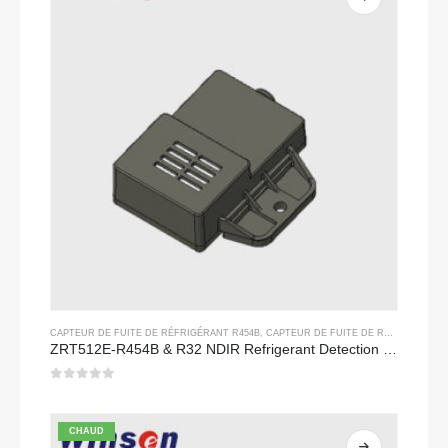
CAPTEUR DE FUITE DE RÉFRIGÉRANT R454B
,
CAPTEUR DE FUITE DE RÉFRIGÉRANT R32
ZRT512E-R454B & R32 NDIR Refrigerant Detection Module, RS485 HVAC Sensor, UL/IEC Certified
0
sur 5
CHAUD