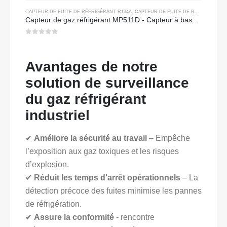
CAPTEUR DE FUITE DE RÉFRIGÉRANT R134A
,
CAPTEUR DE FUITE DE RÉFRIGÉRANT R290
Capteur de gaz réfrigérant MP511D - Capteur à base de semi-conducteur pour détection de fuite de réfrigérant
0
sur 5
Avantages de notre
solution de surveillance
du gaz réfrigérant
industriel
✔
Améliore la sécurité au travail
– Empêche
l’exposition aux gaz toxiques et les risques
d’explosion.
✔
Réduit les temps d'arrêt opérationnels
– La
détection précoce des fuites minimise les pannes
de réfrigération.
✔
Assure la conformité
- rencontre