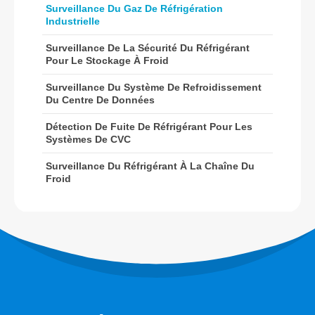
Surveillance Du Gaz De Réfrigération
Industrielle
Capteur R454B
Notre solution
Surveillance De La Sécurité Du Réfrigérant
Pour Le Stockage À Froid
Détection de fuite de réfrigérant pour
les systèmes de CVC
Surveillance Du Système De Refroidissement
Du Centre De Données
Surveillance du réfrigérant à la
chaîne du froid
Détection De Fuite De Réfrigérant Pour Les
Systèmes De CVC
Surveillance du système de
refroidissement du centre de
Surveillance Du Réfrigérant À La Chaîne Du
Froid
données
Surveillance de la sécurité du
réfrigérant pour le stockage à froid
Surveillance du gaz de réfrigération
industrielle
Voir plus
Suivez-nous