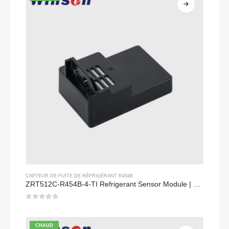
CAPTEUR DE FUITE DE RÉFRIGÉRANT R454B
ZRT512C-R454B-4-TI Refrigerant Sensor Module | NDIR Technology for HVAC & Industrial Safety Monitoring
0
sur 5
CHAUD