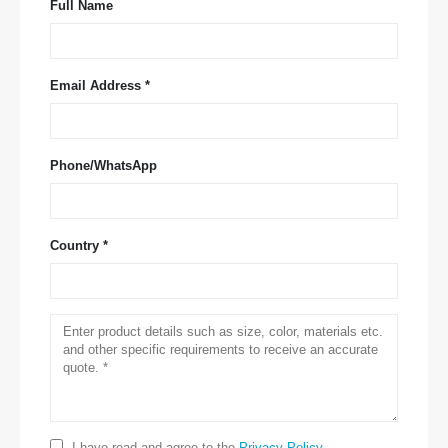
Full Name
Email Address *
Phone/WhatsApp
Country *
Contactez-nous
Adresse
: No.299 Jinsuo Road, zone nationale de haute technologie,
Zhengzhou
I have read and agree to the
Privacy Policy
.