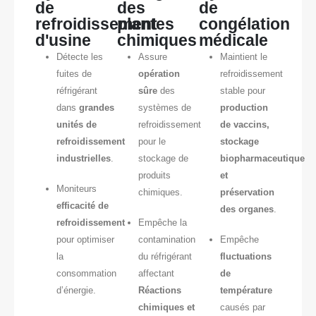
de
des
de
refroidissement
plantes
congélation
d'usine
chimiques
médicale
Détecte les
Assure
Maintient le
fuites de
opération
refroidissement
réfrigérant
sûre
des
stable pour
dans
grandes
systèmes de
production
unités de
refroidissement
de vaccins,
refroidissement
pour le
stockage
industrielles
.
stockage de
biopharmaceutique
produits
et
Moniteurs
chimiques.
préservation
efficacité de
des organes
.
refroidissement
Empêche la
pour optimiser
contamination
Empêche
la
du réfrigérant
fluctuations
consommation
affectant
de
d’énergie.
Réactions
température
chimiques et
causés par