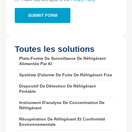
Tél
:
0086-371-67169097
E-mail
:
cece@winsensor.com
Whatsapp
: +
8618595618735
Wechat
: 18569903598
Toutes les solutions
Plate-Forme De Surveillance De Réfrigérant
Alimentée Par AI
Système D'alarme De Fuite De Réfrigérant Fixe
Wechat
Whatsapp
Dispositif De Détection De Réfrigérant
Produits chauds
Portable
Capteur R290
Instrument D'analyse De Concentration De
Réfrigérant
Capteur R454B
Récupération De Réfrigérant Et Conformité
Capteur R32
Environnementale
Capteur R410