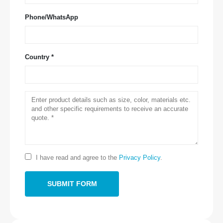
Phone/WhatsApp
Country *
Contactez-nous
Adresse
: No.299 Jinsuo Road, zone nationale de haute technologie,
Zhengzhou
I have read and agree to the
Privacy Policy
.
Tél
:
0086-371-67169097
E-mail
:
cece@winsensor.com
Whatsapp
: +
8618595618735
Wechat
: 18569903598