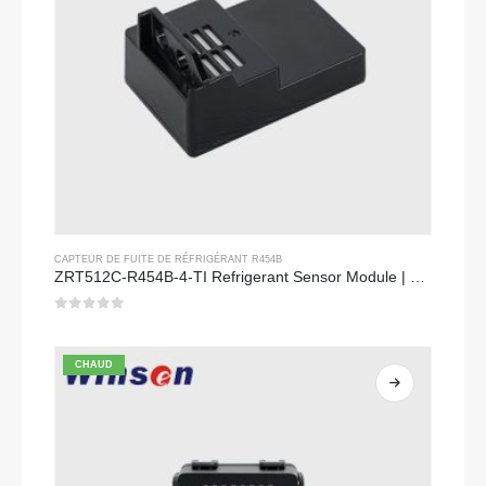
CAPTEUR DE FUITE DE RÉFRIGÉRANT R454B
ZRT512C-R454B-4-TI Refrigerant Sensor Module | NDIR Technology for HVAC & Industrial Safety Monitoring
0
sur 5
CHAUD