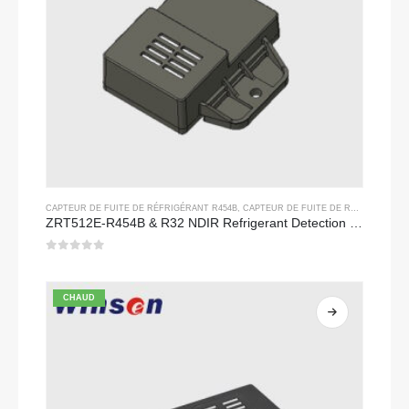
CAPTEUR DE FUITE DE RÉFRIGÉRANT R454B
,
CAPTEUR DE FUITE DE RÉFRIGÉRANT R32
ZRT512E-R454B & R32 NDIR Refrigerant Detection Module, RS485 HVAC Sensor, UL/IEC Certified
0
sur 5
CHAUD