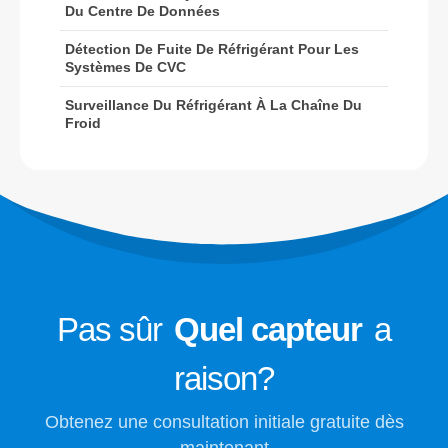
Du Centre De Données
Surveillance du réfrigérant à la
chaîne du froid
Détection De Fuite De Réfrigérant Pour Les
Systèmes De CVC
Surveillance du système de
refroidissement du centre de
Surveillance Du Réfrigérant À La Chaîne Du
Froid
données
Surveillance de la sécurité du
réfrigérant pour le stockage à froid
Surveillance du gaz de réfrigération
industrielle
Voir plus
Suivez-nous
Pas sûr
Quel capteur
a
raison?
Obtenez une consultation initiale gratuite dès