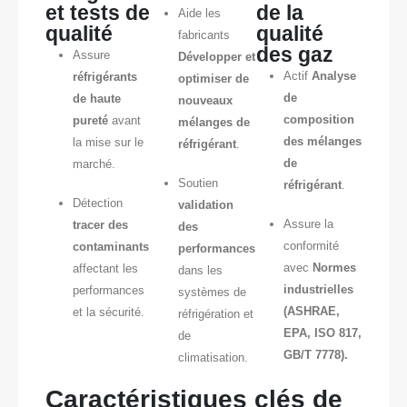
et tests de
de la
Aide les
qualité
qualité
fabricants
des gaz
Assure
Développer et
Actif
Analyse
réfrigérants
optimiser de
de
de haute
nouveaux
composition
pureté
avant
mélanges de
des mélanges
la mise sur le
réfrigérant
.
de
marché.
Soutien
réfrigérant
.
Détection
validation
Assure la
tracer des
des
conformité
contaminants
performances
avec
Normes
affectant les
dans les
industrielles
performances
systèmes de
(ASHRAE,
et la sécurité.
réfrigération et
EPA, ISO 817,
de
GB/T 7778).
climatisation.
Caractéristiques clés de