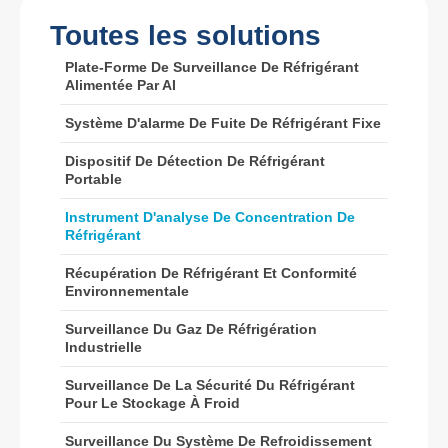
Toutes les solutions
Plate-Forme De Surveillance De Réfrigérant
Alimentée Par AI
Système D'alarme De Fuite De Réfrigérant Fixe
Wechat
Whatsapp
Dispositif De Détection De Réfrigérant
Produits chauds
Portable
Capteur R290
Instrument D'analyse De Concentration De
Réfrigérant
Capteur R454B
Récupération De Réfrigérant Et Conformité
Capteur R32
Environnementale
Capteur R410
Surveillance Du Gaz De Réfrigération
Industrielle
Capteur R454B
Notre solution
Surveillance De La Sécurité Du Réfrigérant
Pour Le Stockage À Froid
Détection de fuite de réfrigérant pour
les systèmes de CVC
Surveillance Du Système De Refroidissement