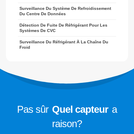
les systèmes de CVC
Surveillance Du Système De Refroidissement
Du Centre De Données
Surveillance du réfrigérant à la
chaîne du froid
Détection De Fuite De Réfrigérant Pour Les
Systèmes De CVC
Surveillance du système de
refroidissement du centre de
Surveillance Du Réfrigérant À La Chaîne Du
Froid
données
Surveillance de la sécurité du
réfrigérant pour le stockage à froid
Surveillance du gaz de réfrigération
industrielle
Voir plus
Suivez-nous
Pas sûr
Quel capteur
a
raison?