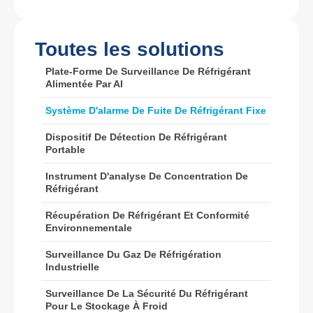
Wechat
: 18569903598
Toutes les solutions
Plate-Forme De Surveillance De Réfrigérant
Alimentée Par AI
Système D'alarme De Fuite De Réfrigérant Fixe
Wechat
Whatsapp
Dispositif De Détection De Réfrigérant
Produits chauds
Portable
Capteur R290
Instrument D'analyse De Concentration De
Réfrigérant
Capteur R454B
Récupération De Réfrigérant Et Conformité
Capteur R32
Environnementale
Capteur R410
Surveillance Du Gaz De Réfrigération
Industrielle
Capteur R454B
Notre solution
Surveillance De La Sécurité Du Réfrigérant
Pour Le Stockage À Froid
Détection de fuite de réfrigérant pour