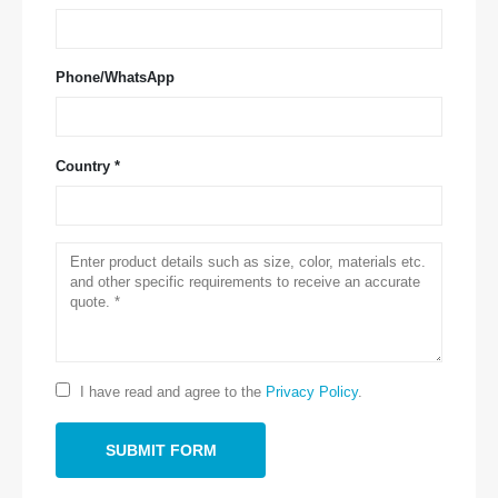
Phone/WhatsApp
Country *
Contactez-nous
Adresse
: No.299 Jinsuo Road, zone nationale de haute technologie,
Zhengzhou
I have read and agree to the
Privacy Policy
.
Tél
:
0086-371-67169097
E-mail
:
cece@winsensor.com
Whatsapp
: +
8618595618735