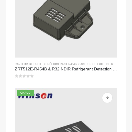
CAPTEUR DE FUITE DE RÉFRIGÉRANT R454B
,
CAPTEUR DE FUITE DE RÉFRIGÉRANT R32
ZRT512E-R454B & R32 NDIR Refrigerant Detection Module, RS485 HVAC Sensor, UL/IEC Certified
0
sur 5
CHAUD