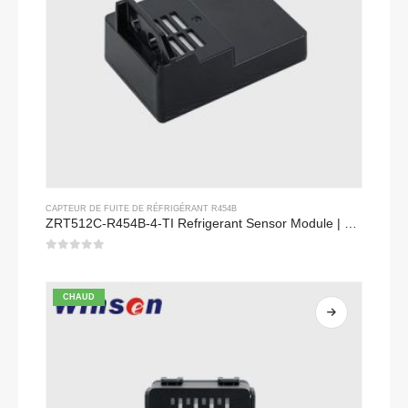
CAPTEUR DE FUITE DE RÉFRIGÉRANT R454B
ZRT512C-R454B-4-TI Refrigerant Sensor Module | NDIR Technology for HVAC & Industrial Safety Monitoring
0
sur 5
CHAUD