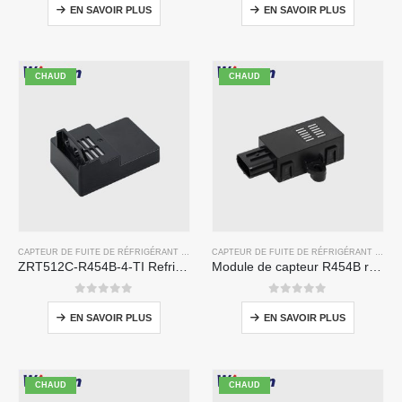
EN SAVOIR PLUS
EN SAVOIR PLUS
CHAUD
CHAUD
CAPTEUR DE FUITE DE RÉFRIGÉRANT R454B
CAPTEUR DE FUITE DE RÉFRIGÉRANT R454B
ZRT512C-R454B-4-TI Refrigerant Sensor Module | NDIR Technology for HVAC & Industrial Safety Monitoring
Module de capteur R454B réfrigérant R454B ZRT510 - capteur de réfrigérant NDIR haute performance
0
sur 5
0
sur 5
EN SAVOIR PLUS
EN SAVOIR PLUS
CHAUD
CHAUD