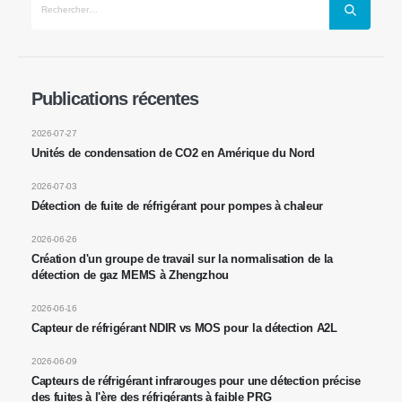
Contactez-nous
Adresse
: No.299 Jinsuo Road, zone nationale de haute technologie,
Zhengzhou
Publications récentes
Tél
:
0086-371-67169097
2026-07-27
E-mail
:
cece@winsensor.com
Unités de condensation de CO2 en Amérique du Nord
Whatsapp
: +
8618595618735
2026-07-03
Détection de fuite de réfrigérant pour pompes à chaleur
Wechat
: 18569903598
2026-06-26
Création d'un groupe de travail sur la normalisation de la
détection de gaz MEMS à Zhengzhou
2026-06-16
Capteur de réfrigérant NDIR vs MOS pour la détection A2L
Wechat
Whatsapp
2026-06-09
Produits chauds
Capteurs de réfrigérant infrarouges pour une détection précise
des fuites à l'ère des réfrigérants à faible PRG