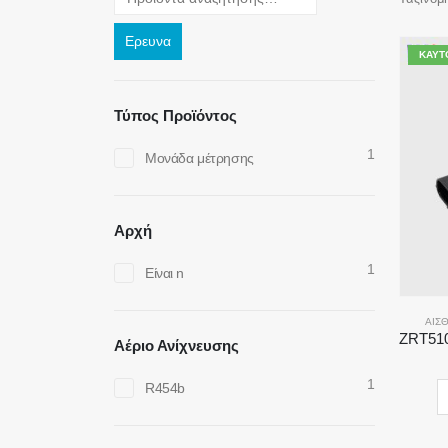
Ερευνα
ΚΑΥΤ
Τύπος Προϊόντος
1
Μονάδα μέτρησης
Αρχή
1
Είναι n
ΑΙΣ
Αέριο Ανίχνευσης
1
R454b