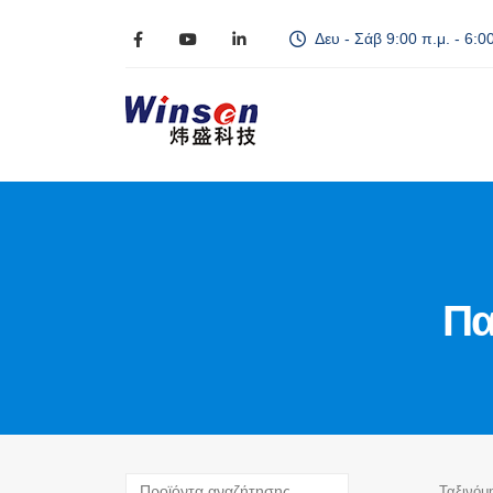
Δευ - Σάβ 9:00 π.μ. - 6:00
Πα
Ταξινόμ