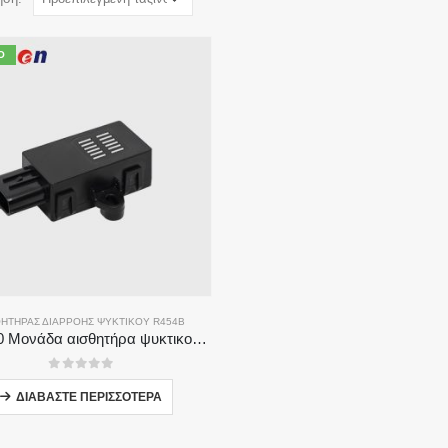
Ό
ΘΗΤΉΡΑΣ ΔΙΑΡΡΟΉΣ ΨΥΚΤΙΚΟΎ R454B
ZRT510 Μονάδα αισθητήρα ψυκτικού R454B-Αισθητήρας ψυκτικού μέσου υψηλής απόδοσης NDIR
0
από 5
ΔΙΑΒΆΣΤΕ ΠΕΡΙΣΣΌΤΕΡΑ