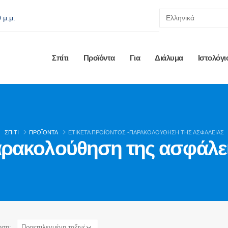
 μ.μ.
Σπίτι
Προϊόντα
Για
Διάλυμα
Ιστολόγι
ΣΠΊΤΙ
ΠΡΟΪΌΝΤΑ
ΕΤΙΚΈΤΑ ΠΡΟΪΌΝΤΟΣ -
ΠΑΡΑΚΟΛΟΎΘΗΣΗ ΤΗΣ ΑΣΦΆΛΕΙΑΣ
ρακολούθηση της ασφάλε
ηση: