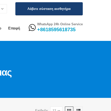
Λάβετε σύσταση αισθητήρα
WhatsApp 24h Online Service
ο
Επαφή
+8618595618735
ιας
Επίδειξη: