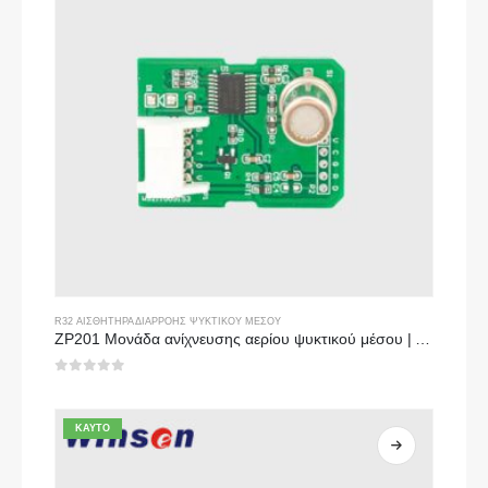
R32 ΑΙΣΘΗΤΉΡΑ ΔΙΑΡΡΟΉΣ ΨΥΚΤΙΚΟΎ ΜΈΣΟΥ
ZP201 Μονάδα ανίχνευσης αερίου ψυκτικού μέσου | Αισθητήρας διαρροής υψηλής ευαισθησίας R32
0
από 5
ΚΑΥΤΌ