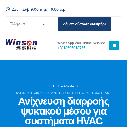
Δευ - Σάβ 9:00 π.μ. - 6:00 μ.μ.
Λάβετε σύσταση αισθητήρα
WhatsApp 24h Online Service
+8618595618735
ΣΠΊΤΙ
ΔΙΆΛΥΜΑ
ΑΝΊΧΝΕΥΣΗ ΔΙΑΡΡΟΉΣ ΨΥΚΤΙΚΟΎ ΜΈΣΟΥ ΓΙΑ ΣΥΣΤΉΜΑΤΑ HVAC
Ανίχνευση διαρροής
ψυκτικού μέσου για
συστήματα HVAC