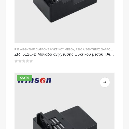
R32 ΑΙΣΘΗΤΉΡΑ ΔΙΑΡΡΟΉΣ ΨΥΚΤΙΚΟΎ ΜΈΣΟΥ
,
R290 ΑΙΣΘΗΤΉΡΑΣ ΔΙΑΡΡΟΉΣ ΨΥΚΤΙΚΟΎ ΜΈΣΟΥ
ZRT512C-B Μονάδα ανίχνευσης ψυκτικού μέσου | Αισθητήρας αερίου NDIR χαμηλής τάσης για R32, R454B, R290
0
από 5
ΚΑΥΤΌ