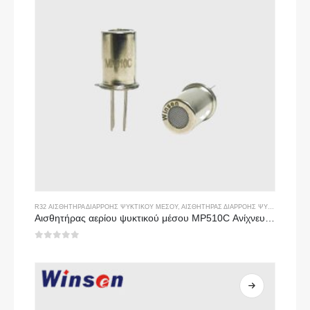
R32 ΑΙΣΘΗΤΉΡΑ ΔΙΑΡΡΟΉΣ ΨΥΚΤΙΚΟΎ ΜΈΣΟΥ
,
ΑΙΣΘΗΤΉΡΑΣ ΔΙΑΡΡΟΉΣ ΨΥΚΤΙΚΟΎ R134A
Αισθητήρας αερίου ψυκτικού μέσου MP510C Ανίχνευση διαρροής υψηλής ευαισθησίας Freon για R32, R134A, R410A, R290
0
από 5