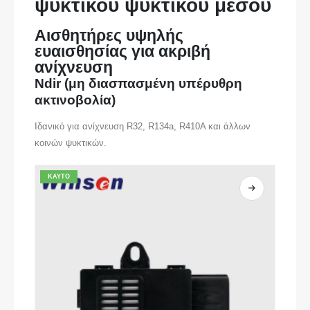
ψυκτικού ψυκτικού μέσου
Αισθητήρες υψηλής
ευαισθησίας για ακριβή
ανίχνευση
Ndir (μη διασπασμένη υπέρυθρη
ακτινοβολία)
Ιδανικό για ανίχνευση R32, R134a, R410A και άλλων
κοινών ψυκτικών.
ΚΑΥΤΌ