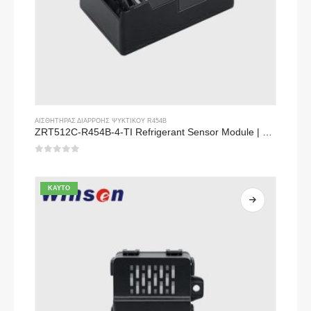
ΑΙΣΘΗΤΉΡΑΣ ΔΙΑΡΡΟΉΣ ΨΥΚΤΙΚΟΎ R454B
ZRT512C-R454B-4-TI Refrigerant Sensor Module | NDIR Technology for HVAC & Industrial Safety Monitoring
0
από 5
ΚΑΥΤΌ