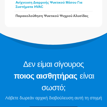
Παρακολούθηση ψυκτικού ψυχρού
Ανίχνευση Διαρροής Ψυκτικού Μέσου Για
Συστήματα HVAC
αλυσίδας
Παρακολούθηση συστήματος ψύξης
Παρακολούθηση Ψυκτικού Ψυχρού Αλυσίδας
του κέντρου δεδομένων
Παρακολούθηση ασφαλείας ψυκτικού
μέσου για ψυκτική αποθήκευση
Βιομηχανική παρακολούθηση αερίου
ψύξης
Προβάλετε περισσότερα
Ακολουθήστε μας
Δεν είμαι σίγουρος
ποιος αισθητήρας
είναι
σωστό;
Λάβετε δωρεάν αρχική διαβούλευση αυτή τη στιγμή