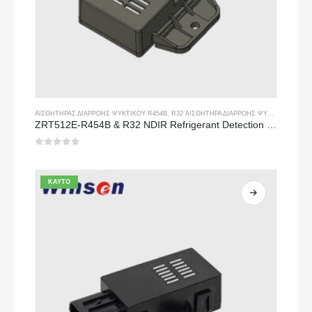
ΑΙΣΘΗΤΉΡΑΣ ΔΙΑΡΡΟΉΣ ΨΥΚΤΙΚΟΎ R454B
,
R32 ΑΙΣΘΗΤΉΡΑ ΔΙΑΡΡΟΉΣ ΨΥΚΤΙΚΟΎ ΜΈΣΟΥ
ZRT512E-R454B & R32 NDIR Refrigerant Detection Module, RS485 HVAC Sensor, UL/IEC Certified
0
από 5
ΚΑΥΤΌ