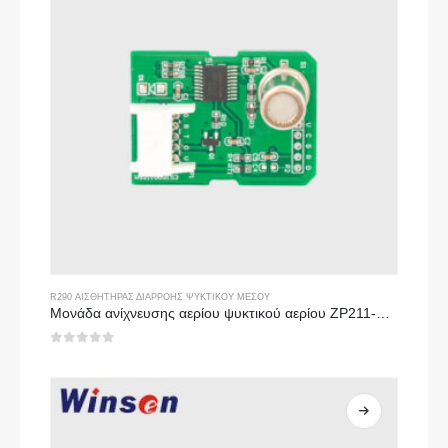
R290 ΑΙΣΘΗΤΉΡΑΣ ΔΙΑΡΡΟΉΣ ΨΥΚΤΙΚΟΎ ΜΈΣΟΥ
Μονάδα ανίχνευσης αερίου ψυκτικού αερίου ZP211-Αισθητήρας υψηλής ευαισθησίας για ανίχνευση διαρροής ψυκτικού μέσου
0
από 5