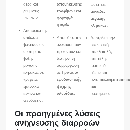
αέρα και
αποθήκευσης
ψυκτικές
ρυθμίσεις
τροφίμων και
μονάδες
VRF/VRV.
φορτηγά
μεγάλης
ψυγεία
.
κλίμακας
.
Αποτρέπει την
απώλεια
Αποτρέπει την
Αποτρέπει την
ψυκτικού σε
αλλοίωση των
οικονομική
συστήματα
προϊόντων και
απώλεια λόγω
ψύξης
διατηρεί τη
σπατάλης
μεγάλης
συμμόρφωση
ψυκτικού
κλίμακας σε
με
Πρότυπα
μέσου και
γραφεία,
εφοδιαστικής
αναποτελεσματικότητα
εμπορικά
ψυχρής
του
κέντρα και
αλυσίδας
.
συστήματος.
ξενοδοχεία.
Οι προηγμένες λύσεις
ανίχνευσης διαρροών