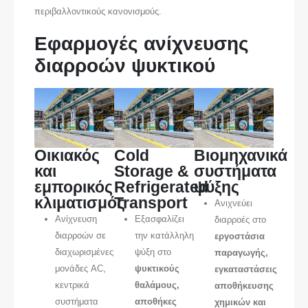
περιβαλλοντικούς κανονισμούς.
Εφαρμογές ανίχνευσης
διαρροών ψυκτικού
Οικιακός
Cold
Βιομηχανικά
και
Storage &
συστήματα
εμπορικός
Refrigerated
ψύξης
κλιματισμός
Transport
Ανιχνεύει
Ανίχνευση
Εξασφαλίζει
διαρροές στο
διαρροών σε
την κατάλληλη
εργοστάσια
διαχωρισμένες
ψύξη στο
παραγωγής,
μονάδες AC,
ψυκτικούς
εγκαταστάσεις
κεντρικά
θαλάμους,
αποθήκευσης
συστήματα
αποθήκες
χημικών και