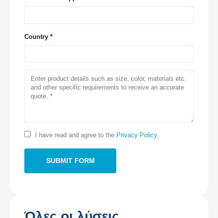
Country *
Επικοινωνήστε μαζί μας
Διεύθυνση
: No.299 Jinsuo Road, Εθνική Ζώνη υψηλής τεχνολογίας,
I have read and agree to the
Privacy Policy
.
Zhengzhou
Το τηλεφώνημα
:
0086-371-67169097
E-mail
:
cece@winsensor.com
Whatsapp
: +
8618595618735
Βυθός
: 18569903598
Όλες οι λύσεις