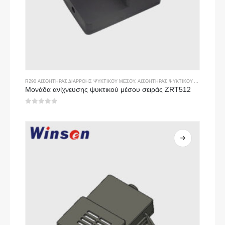
R290 ΑΙΣΘΗΤΉΡΑΣ ΔΙΑΡΡΟΉΣ ΨΥΚΤΙΚΟΎ ΜΈΣΟΥ
,
ΑΙΣΘΗΤΉΡΑΣ ΨΥΚΤΙΚΟΎ ΑΕΡΊΟΥ
Μονάδα ανίχνευσης ψυκτικού μέσου σειράς ZRT512
0
από 5