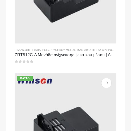
R32 ΑΙΣΘΗΤΉΡΑ ΔΙΑΡΡΟΉΣ ΨΥΚΤΙΚΟΎ ΜΈΣΟΥ
,
R290 ΑΙΣΘΗΤΉΡΑΣ ΔΙΑΡΡΟΉΣ ΨΥΚΤΙΚΟΎ ΜΈΣΟΥ
ZRT512C-A Μονάδα ανίχνευσης ψυκτικού μέσου | Αισθητήρας αερίου NDIR για R32, R454B, R290 | Τροφοδοτικό ευρείας τάσης
0
από 5
ΚΑΥΤΌ