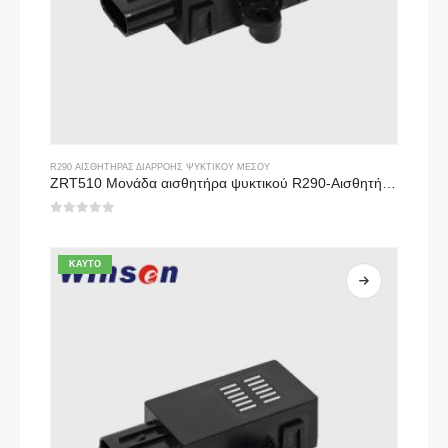
R290 ΑΙΣΘΗΤΉΡΑΣ ΔΙΑΡΡΟΉΣ ΨΥΚΤΙΚΟΎ ΜΈΣΟΥ
ZRT510 Μονάδα αισθητήρα ψυκτικού R290-Αισθητήρας ψυκτικού NDIR υψηλής απόδοσης
0
από 5
ΚΑΥΤΌ