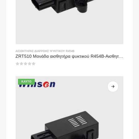
ΑΙΣΘΗΤΉΡΑΣ ΔΙΑΡΡΟΉΣ ΨΥΚΤΙΚΟΎ R454B
ZRT510 Μονάδα αισθητήρα ψυκτικού R454B-Αισθητήρας ψυκτικού μέσου υψηλής απόδοσης NDIR
0
από 5
ΚΑΥΤΌ