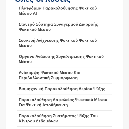
Πλατφόρμα Παρακολούθησης Ψυκτικού
Μέσου AI
Σταθερό Σύστημα Συναγερμού Διαρροής
Ψυκτικού Μέσου
Συσκευή Ανίχνευσης Ψυκτικού Ψυκτικού
Βυθός
Whatsapp
Μέσου
Καυτά προϊόντα
Όργανο Ανάλυσης Συγκέντρωσης Ψυκτικού
Αισθητήρας R290
Μέσου
Αισθητήρας R454B
Ανάκαμψη Ψυκτικού Μέσου Και
Αισθητήρας R32
Περιβαλλοντική Συμμόρφωση
Αισθητήρας R410
Βιομηχανική Παρακολούθηση Αερίου Ψύξης
Αισθητήρας R454B
Παρακολούθηση Ασφαλείας Ψυκτικού Μέσου
Η λύση μας
Για Ψυκτική Αποθήκευση
Ανίχνευση διαρροής ψυκτικού μέσου
Παρακολούθηση Συστήματος Ψύξης Του
Κέντρου Δεδομένων
για συστήματα HVAC