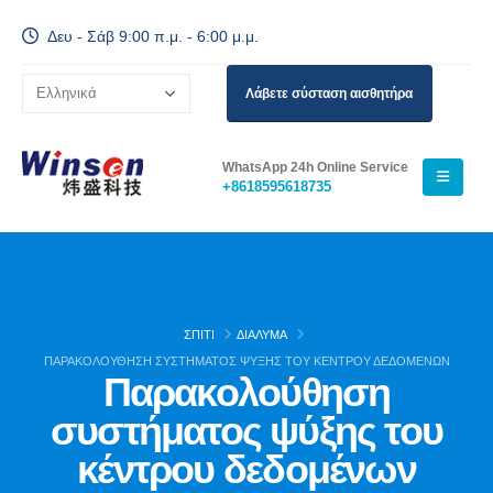
Δευ - Σάβ 9:00 π.μ. - 6:00 μ.μ.
Λάβετε σύσταση αισθητήρα
WhatsApp 24h Online Service
+8618595618735
ΣΠΊΤΙ
ΔΙΆΛΥΜΑ
ΠΑΡΑΚΟΛΟΎΘΗΣΗ ΣΥΣΤΉΜΑΤΟΣ ΨΎΞΗΣ ΤΟΥ ΚΈΝΤΡΟΥ ΔΕΔΟΜΈΝΩΝ
Παρακολούθηση
συστήματος ψύξης του
κέντρου δεδομένων