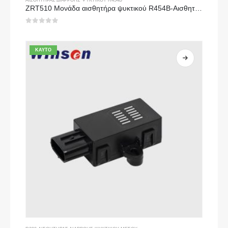
ΑΙΣΘΗΤΉΡΑΣ ΔΙΑΡΡΟΉΣ ΨΥΚΤΙΚΟΎ R454B
ZRT510 Μονάδα αισθητήρα ψυκτικού R454B-Αισθητήρας ψυκτικού μέσου υψηλής απόδοσης NDIR
0
από 5
ΚΑΥΤΌ