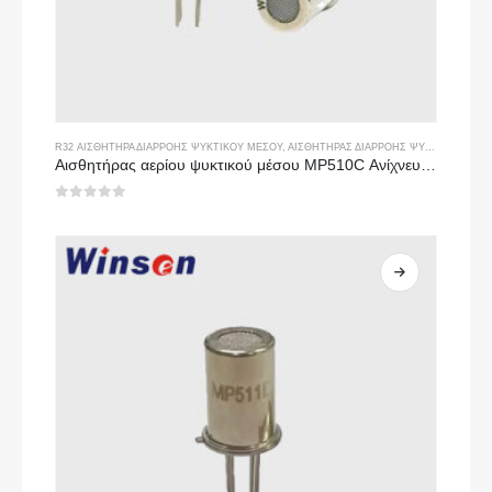
R32 ΑΙΣΘΗΤΉΡΑ ΔΙΑΡΡΟΉΣ ΨΥΚΤΙΚΟΎ ΜΈΣΟΥ
,
ΑΙΣΘΗΤΉΡΑΣ ΔΙΑΡΡΟΉΣ ΨΥΚΤΙΚΟΎ R134A
Αισθητήρας αερίου ψυκτικού μέσου MP510C Ανίχνευση διαρροής υψηλής ευαισθησίας Freon για R32, R134A, R410A, R290
0
από 5