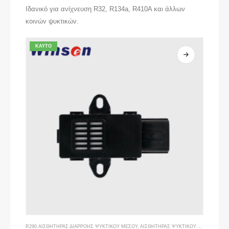
Ιδανικό για ανίχνευση R32, R134a, R410A και άλλων
κοινών ψυκτικών.
ΚΑΥΤΌ
R290 ΑΙΣΘΗΤΉΡΑΣ ΔΙΑΡΡΟΉΣ ΨΥΚΤΙΚΟΎ ΜΈΣΟΥ
,
ΑΙΣΘΗΤΉΡΑΣ ΨΥΚΤΙΚΟΎ ΑΕΡΊΟΥ