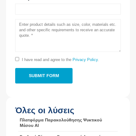
Επικοινωνήστε μαζί μας
Διεύθυνση
: No.299 Jinsuo Road, Εθνική Ζώνη υψηλής τεχνολογίας,
I have read and agree to the
Privacy Policy
.
Zhengzhou
Το τηλεφώνημα
:
0086-371-67169097
E-mail
:
cece@winsensor.com
Whatsapp
: +
8618595618735
Βυθός
: 18569903598
Όλες οι λύσεις
Πλατφόρμα Παρακολούθησης Ψυκτικού
Μέσου AI