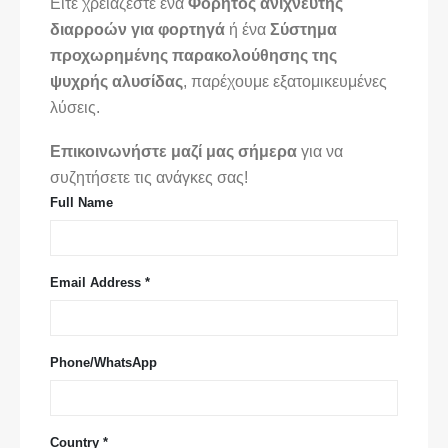
Είτε χρειάζεστε ένα
Φορητός ανιχνευτής
διαρροών για φορτηγά
ή ένα
Σύστημα
προχωρημένης παρακολούθησης της
ψυχρής αλυσίδας
, παρέχουμε εξατομικευμένες
λύσεις.
Επικοινωνήστε μαζί μας σήμερα
για να
συζητήσετε τις ανάγκες σας!
Full Name
Email Address *
Phone/WhatsApp
Country *