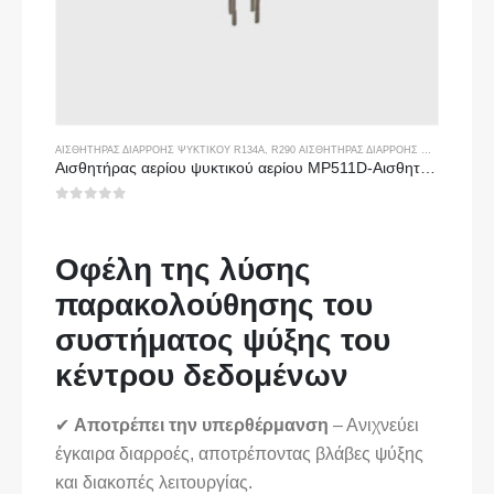
ΑΙΣΘΗΤΉΡΑΣ ΔΙΑΡΡΟΉΣ ΨΥΚΤΙΚΟΎ R134A
,
R290 ΑΙΣΘΗΤΉΡΑΣ ΔΙΑΡΡΟΉΣ ΨΥΚΤΙΚΟΎ ΜΈΣΟΥ
Αισθητήρας αερίου ψυκτικού αερίου MP511D-Αισθητήρας με βάση το ημιαγωγό για ανίχνευση διαρροής ψυκτικού μέσου
0
από 5
Οφέλη της λύσης
παρακολούθησης του
συστήματος ψύξης του
κέντρου δεδομένων
✔
Αποτρέπει την υπερθέρμανση
– Ανιχνεύει
έγκαιρα διαρροές, αποτρέποντας βλάβες ψύξης
και διακοπές λειτουργίας.