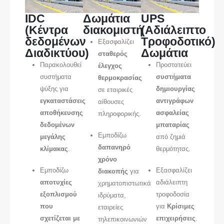
IDC
Δωμάτια
UPS
(Κέντρα
διακομιστή
(Αδιάλειπτο
δεδομένων
Τροφοδοτικό)
Εξασφαλίζει
Διαδικτύου)
Δωμάτια
σταθερός
Παρακολουθεί
Προστατεύει
έλεγχος
συστήματα
συστήματα
θερμοκρασίας
ψύξης για
δημιουργίας
σε εταιρικές
εγκαταστάσεις
αντιγράφων
αίθουσες
αποθήκευσης
ασφαλείας
πληροφορικής.
δεδομένων
μπαταρίας
Εμποδίζω
μεγάλης
από ζημιά
δαπανηρό
κλίμακας
.
θερμότητας.
χρόνο
Εμποδίζω
Εξασφαλίζει
διακοπής
για
αποτυχίες
αδιάλειπτη
χρηματοπιστωτικά
εξοπλισμού
τροφοδοσία
ιδρύματα,
που
για
Κρίσιμες
εταιρείες
σχετίζεται με
επιχειρήσεις
.
τηλεπικοινωνιών