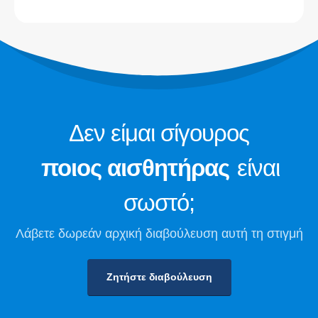
του κέντρου δεδομένων
Παρακολούθηση ασφαλείας ψυκτικού
μέσου για ψυκτική αποθήκευση
Βιομηχανική παρακολούθηση αερίου
ψύξης
Προβάλετε περισσότερα
Ακολουθήστε μας
Δεν είμαι σίγουρος
ποιος αισθητήρας
είναι
σωστό;
Λάβετε δωρεάν αρχική διαβούλευση αυτή τη στιγμή
Ζητήστε διαβούλευση
Winsen. © 2026. Με την επιφύλαξη παντός δικαιώματος
Πολιτική Απορρήτου