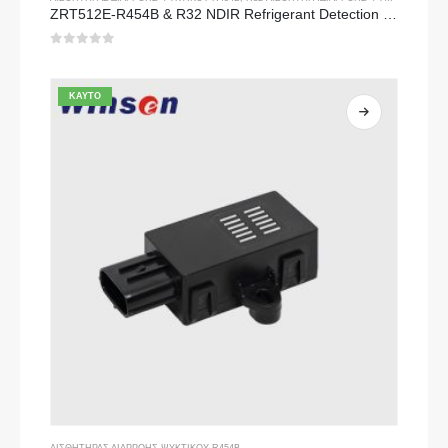
ZRT512E-R454B & R32 NDIR Refrigerant Detection Module, RS485 HVAC Sensor, UL/IEC Certified
0
από 5
ΚΑΥΤΌ