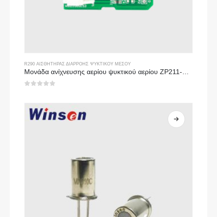
R290 ΑΙΣΘΗΤΉΡΑΣ ΔΙΑΡΡΟΉΣ ΨΥΚΤΙΚΟΎ ΜΈΣΟΥ
Μονάδα ανίχνευσης αερίου ψυκτικού αερίου ZP211-Αισθητήρας υψηλής ευαισθησίας για ανίχνευση διαρροής ψυκτικού μέσου
0
από 5