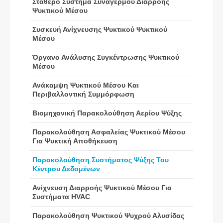
Σταθερό Σύστημα Συναγερμού Διαρροής
Ψυκτικού Μέσου
Συσκευή Ανίχνευσης Ψυκτικού Ψυκτικού
Βυθός
Whatsapp
Μέσου
Καυτά προϊόντα
Όργανο Ανάλυσης Συγκέντρωσης Ψυκτικού
Αισθητήρας R290
Μέσου
Αισθητήρας R454B
Ανάκαμψη Ψυκτικού Μέσου Και
Αισθητήρας R32
Περιβαλλοντική Συμμόρφωση
Αισθητήρας R410
Βιομηχανική Παρακολούθηση Αερίου Ψύξης
Αισθητήρας R454B
Παρακολούθηση Ασφαλείας Ψυκτικού Μέσου
Η λύση μας
Για Ψυκτική Αποθήκευση
Ανίχνευση διαρροής ψυκτικού μέσου
Παρακολούθηση Συστήματος Ψύξης Του
Κέντρου Δεδομένων
για συστήματα HVAC
Παρακολούθηση ψυκτικού ψυχρού
Ανίχνευση Διαρροής Ψυκτικού Μέσου Για
Συστήματα HVAC
αλυσίδας
Παρακολούθηση συστήματος ψύξης
Παρακολούθηση Ψυκτικού Ψυχρού Αλυσίδας