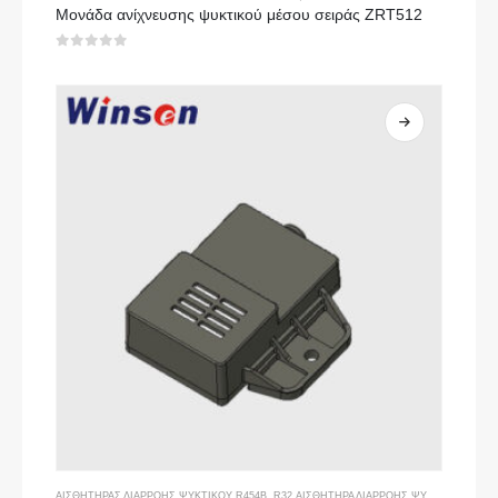
Μονάδα ανίχνευσης ψυκτικού μέσου σειράς ZRT512
0
από 5
ΑΙΣΘΗΤΉΡΑΣ ΔΙΑΡΡΟΉΣ ΨΥΚΤΙΚΟΎ R454B
,
R32 ΑΙΣΘΗΤΉΡΑ ΔΙΑΡΡΟΉΣ ΨΥΚΤΙΚΟΎ ΜΈΣΟΥ