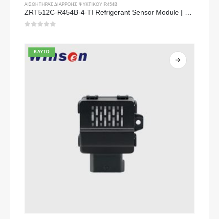
ΑΙΣΘΗΤΉΡΑΣ ΔΙΑΡΡΟΉΣ ΨΥΚΤΙΚΟΎ R454B
ZRT512C-R454B-4-TI Refrigerant Sensor Module | NDIR Technology for HVAC & Industrial Safety Monitoring
0
από 5
ΚΑΥΤΌ