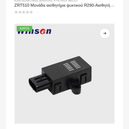
R290 ΑΙΣΘΗΤΉΡΑΣ ΔΙΑΡΡΟΉΣ ΨΥΚΤΙΚΟΎ ΜΈΣΟΥ
ZRT510 Μονάδα αισθητήρα ψυκτικού R290-Αισθητήρας ψυκτικού NDIR υψηλής απόδοσης
0
από 5
ΚΑΥΤΌ