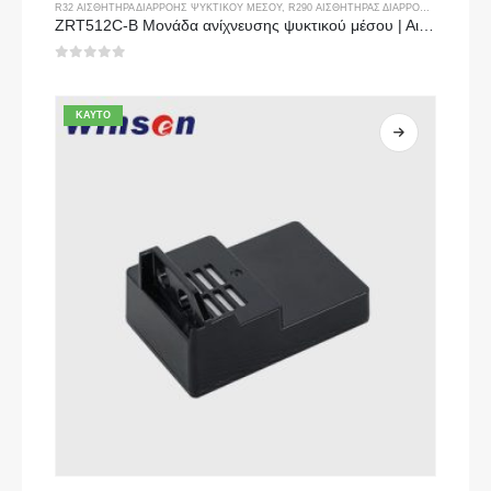
R32 ΑΙΣΘΗΤΉΡΑ ΔΙΑΡΡΟΉΣ ΨΥΚΤΙΚΟΎ ΜΈΣΟΥ
,
R290 ΑΙΣΘΗΤΉΡΑΣ ΔΙΑΡΡΟΉΣ ΨΥΚΤΙΚΟΎ ΜΈΣΟΥ
ZRT512C-B Μονάδα ανίχνευσης ψυκτικού μέσου | Αισθητήρας αερίου NDIR χαμηλής τάσης για R32, R454B, R290
0
από 5
ΚΑΥΤΌ