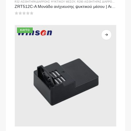
R32 ΑΙΣΘΗΤΉΡΑ ΔΙΑΡΡΟΉΣ ΨΥΚΤΙΚΟΎ ΜΈΣΟΥ
,
R290 ΑΙΣΘΗΤΉΡΑΣ ΔΙΑΡΡΟΉΣ ΨΥΚΤΙΚΟΎ ΜΈΣΟΥ
ZRT512C-A Μονάδα ανίχνευσης ψυκτικού μέσου | Αισθητήρας αερίου NDIR για R32, R454B, R290 | Τροφοδοτικό ευρείας τάσης
0
από 5
ΚΑΥΤΌ