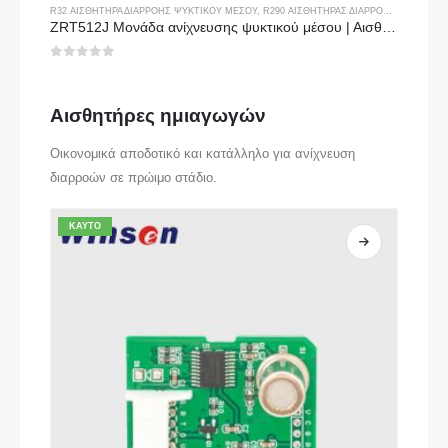
R32 ΑΙΣΘΗΤΉΡΑ ΔΙΑΡΡΟΉΣ ΨΥΚΤΙΚΟΎ ΜΈΣΟΥ
,
R290 ΑΙΣΘΗΤΉΡΑΣ ΔΙΑΡΡΟΉΣ ΨΥΚΤΙΚΟΎ ΜΈΣΟΥ
ZRT512J Μονάδα ανίχνευσης ψυκτικού μέσου | Αισθητήρας αερίου NDIR για R32, R454B, R290 | Επικοινωνία RS485
0
από 5
Αισθητήρες ημιαγωγών
Οικονομικά αποδοτικό και κατάλληλο για ανίχνευση
διαρροών σε πρώιμο στάδιο.
ΚΑΥΤΌ